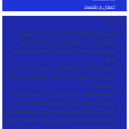
اعمال و اقتصاد
شريط الأخبار
[ أغسطس 1, 2026 ]
الدكتور نوفل كديلي يتفقد 12
مؤسسة تعليمية للإشراف على مراقبة الداخليات
والمطاعم المدرسية بجهة الدار البيضاء-سطات
طب و
صحة
[ يوليو 30, 2026 ]
برقية تهنئة الى جلالة الملك محمد
السادس من الدكتور رضوان غنيمي بمناسبة عيد العرش
المجيد
الاخبار
[ يوليو 30, 2026 ]
الخطاب الملكي .. “فلسفة السيادة
الإيجابية وجدلية الاستقرار والديناميكية”
كتاب و اراء
[ يوليو 29, 2026 ]
الدكتور نوفل كديلي يتفقد 39 مؤسسة
تعليمية بجهة الدار البيضاء-سطات خلال الموسم الدراسي
2025-2026
طب و صحة