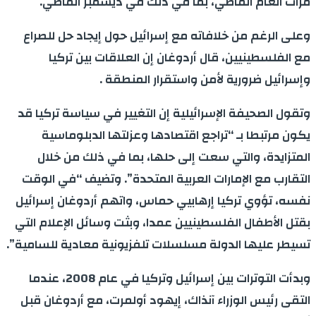
مرات العام الماضي، بما في ذلك في ديسمبر الماضي.
وعلى الرغم من خلافاته مع إسرائيل حول إيجاد حل للصراع
مع الفلسطينيين، قال أردوغان إن العلاقات بين تركيا
وإسرائيل ضرورية لأمن واستقرار المنطقة .
وتقول الصحيفة الإسرائيلية إن التغيير في سياسة تركيا قد
يكون مرتبطا بـ “تراجع اقتصادها وعزلتها الدبلوماسية
المتزايدة، والتي سعت إلى حلها، بما في ذلك من خلال
التقارب مع الإمارات العربية المتحدة”. وتضيف “في الوقت
نفسه، تؤوي تركيا إرهابيي حماس، واتهم أردوغان إسرائيل
بقتل الأطفال الفلسطينيين عمدا، وبثت وسائل الإعلام التي
تسيطر عليها الدولة مسلسلات تلفزيونية معادية للسامية”.
وبدأت التوترات بين إسرائيل وتركيا في عام 2008، عندما
التقى رئيس الوزراء آنذاك، إيهود أولمرت، مع أردوغان قبل