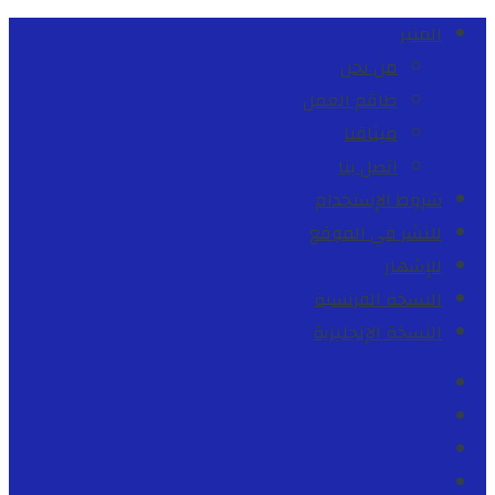
المنبر
من نحن
طاقم العمل
ميثاقنا
اتصل بنا
شروط الإستخدام
للنشر في الموقع
للإشهار
النسخة الفرنسية
النسخة الإنجليزية
Facebook
Youtube
Twitter
instagram