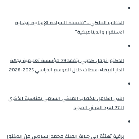
الخطاب الملكي .. “فلسفة السيادة الإيجابية وجدلية
الاستقرار والديناميكية”
الدكتور نوفل كديلي يتفقد 39 مؤسسة تعليمية بجهة
الدار البيضاء-سطات خلال الموسم الدراسي 2025-2026
النص الكامل للخطاب الملكي السامي بمناسبة الذكرى
الـ27 لعيد العرش المجيد
برقية تهنئة الى جلالة الملك محمد السادس من الدكتور