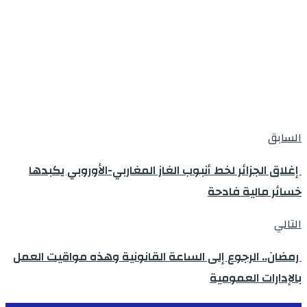
السابق
إغلاق الجزائر لخط أنبوب الغاز المغاربي-الأوروبي يكبدها
خسائر مالية فادحة
التالي
رمضان.. الرجوع إلى الساعة القانونية وهذه مواقيت العمل
بالإدارات العمومية