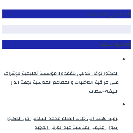
تابعنا على الفايسبوك
مواضيع سابقة
الدكتور نوفل كديلي يتفقد 12 مؤسسة تعليمية للإشراف
على مراقبة الداخليات والمطاعم المدرسية بجهة الدار
البيضاء-سطات
برقية تهنئة الى جلالة الملك محمد السادس من الدكتور
رضوان غنيمي بمناسبة عيد العرش المجيد