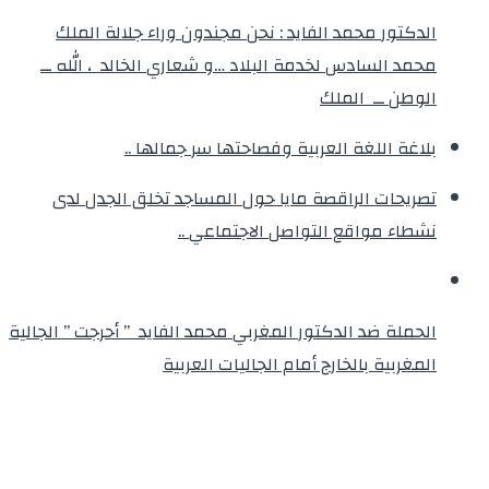
الدكتور محمد الفايد : نحن مجندون وراء جلالة الملك
محمد السادس لخدمة البلاد …و شعاري الخالد ، الله ــ
الوطن ــ الملك
بلاغة اللغة العربية وفصاحتها سر جمالها ..
تصريحات الراقصة مايا حول المساجد تخلق الجدل لدى
نشطاء مواقع التواصل الاجتماعي ..
الحملة ضد الدكتور المغربي محمد الفايد ” أحرجت ” الجالية
المغربية بالخارج أمام الجاليات العربية