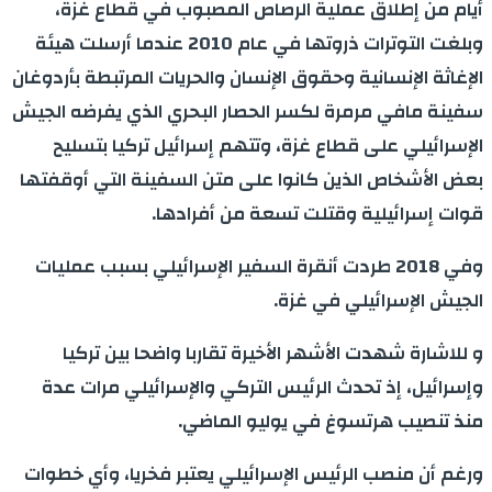
أيام من إطلاق عملية الرصاص المصبوب في قطاع غزة،
وبلغت التوترات ذروتها في عام 2010 عندما أرسلت هيئة
الإغاثة الإنسانية وحقوق الإنسان والحريات المرتبطة بأردوغان
سفينة مافي مرمرة لكسر الحصار البحري الذي يفرضه الجيش
الإسرائيلي على قطاع غزة، وتتهم إسرائيل تركيا بتسليح
بعض الأشخاص الذين كانوا على متن السفينة التي أوقفتها
قوات إسرائيلية وقتلت تسعة من أفرادها.
وفي 2018 طردت أنقرة السفير الإسرائيلي بسبب عمليات
الجيش الإسرائيلي في غزة.
و للاشارة شهدت الأشهر الأخيرة تقاربا واضحا بين تركيا
وإسرائيل، إذ تحدث الرئيس التركي والإسرائيلي مرات عدة
منذ تنصيب هرتسوغ في يوليو الماضي.
ورغم أن منصب الرئيس الإسرائيلي يعتبر فخريا، وأي خطوات