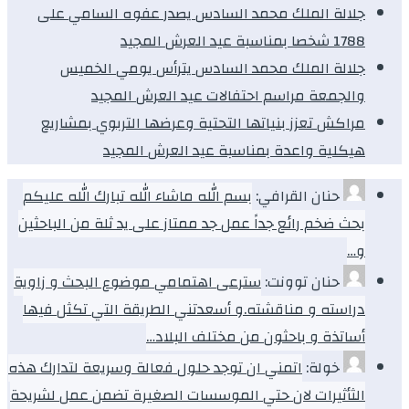
جلالة الملك محمد السادس يصدر عفوه السامي على
1788 شخصا بمناسبة عيد العرش المجيد
جلالة الملك محمد السادس يترأس يومي الخميس
والجمعة مراسم احتفالات عيد العرش المجيد
مراكش تعزز بنياتها التحتية وعرضها التربوي بمشاريع
هيكلية واعدة بمناسبة عيد العرش المجيد
حنان القرافي:
بسم الله ماشاء الله تبارك الله عليكم
بحث ضخم رائع جداً عمل جد ممتاز على يد ثلة من الباحثين
و…
حنان توونت:
سترعى اهتمامي موضوع البحث و زاوية
دراسته و مناقشته.و أسعدتني الطريقة التي تكثل فيها
أساتذة و باحثون من مختلف البلاد…
خولة:
اتمني ان توجد حلول فعالة وسريعة لتدارك هذه
الثأثيرات لان حتي الموسسات الصغيرة تضمن عمل لشريحة