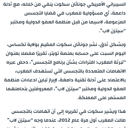
السيبراني الأمريكي جوناثان سكوت ينفي من خلاله، مع أدلة
داعمة، أي مسؤولية للمغرب في قضايا التجسس
المزعومة، لاسيما من قبل منظمة العفو الدولية ومختبر
“سيتزن لاب”.
وبشكل أدق، نشر جوناثان سكوت المقيم بولاية تكساس،
اليوم السبت على حسابه بمنصة تويتر، تقريرًا مفصلا بعنوان
“تبرئة المغرب: افتراءات بشأن برنامج التجسس”، دحض عبره
الاتهامات المتعددة بالتجسس التي تستهدف المغرب،
بالاعتماد على أدلة تقنية دامغة، لإبراز تباين ادعاءات منظمة
العفو الدولية ومختبر “سيتزن لاب”، المعروفتين بتحاملهما
المستمر على المملكة.
هذا ويشير سكوت في تقريره إلى أن اتهامات بالتجسس
طالت المغرب أول مرة عام 2012، عندما وجه “سيتزن لاب”