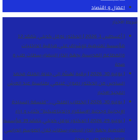
اعمال و اقتصاد
شريط الأخبار
[ أغسطس 1, 2026 ]
الدكتور نوفل كديلي يتفقد 12
مؤسسة تعليمية للإشراف على مراقبة الداخليات
والمطاعم المدرسية بجهة الدار البيضاء-سطات
طب و
صحة
[ يوليو 30, 2026 ]
برقية تهنئة الى جلالة الملك محمد
السادس من الدكتور رضوان غنيمي بمناسبة عيد العرش
المجيد
الاخبار
[ يوليو 30, 2026 ]
الخطاب الملكي .. “فلسفة السيادة
الإيجابية وجدلية الاستقرار والديناميكية”
كتاب و اراء
[ يوليو 29, 2026 ]
الدكتور نوفل كديلي يتفقد 39 مؤسسة
تعليمية بجهة الدار البيضاء-سطات خلال الموسم الدراسي
2025-2026
طب و صحة