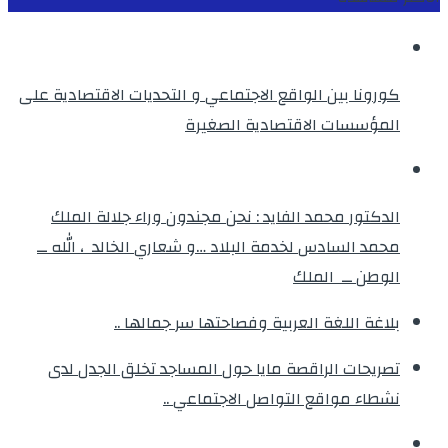
كورونا بين الواقع الاجتماعي و التحديات الاقتصادية على
المؤسسات الاقتصادية الصغيرة
الدكتور محمد الفايد : نحن مجندون وراء جلالة الملك
محمد السادس لخدمة البلاد …و شعاري الخالد ، الله ــ
الوطن ــ الملك
بلاغة اللغة العربية وفصاحتها سر جمالها ..
تصريحات الراقصة مايا حول المساجد تخلق الجدل لدى
نشطاء مواقع التواصل الاجتماعي ..