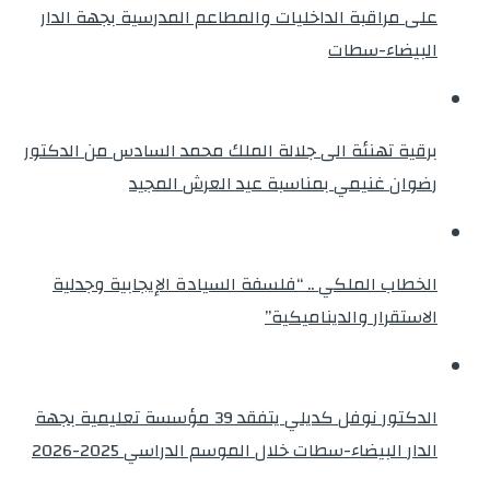
على مراقبة الداخليات والمطاعم المدرسية بجهة الدار
البيضاء-سطات
برقية تهنئة الى جلالة الملك محمد السادس من الدكتور
رضوان غنيمي بمناسبة عيد العرش المجيد
الخطاب الملكي .. “فلسفة السيادة الإيجابية وجدلية
الاستقرار والديناميكية”
الدكتور نوفل كديلي يتفقد 39 مؤسسة تعليمية بجهة
الدار البيضاء-سطات خلال الموسم الدراسي 2025-2026