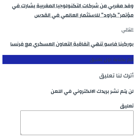
وفد مغربي من شركات التكنولوجيا المغربية يشارك في
مؤتمر” كراود” للاستثمار العالمي في القدس
التالي
بوركينا فاسو تنهي اتفاقية التعاون العسكري مع فرنسا
قم بكتابة اول تعليق
أترك لنا تعليق
لن يتم نشر بريدك الالكتروني في اللعن
تعليق