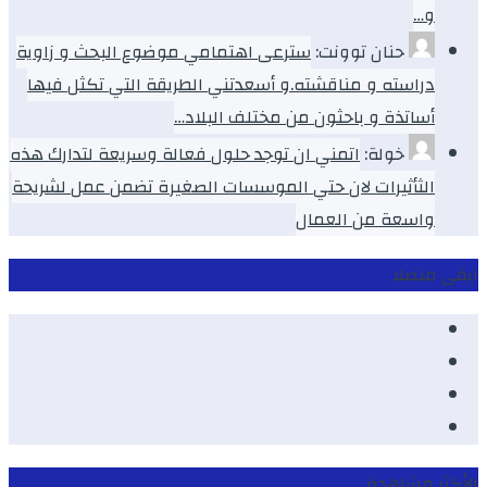
و…
حنان توونت:
سترعى اهتمامي موضوع البحث و زاوية
دراسته و مناقشته.و أسعدتني الطريقة التي تكثل فيها
أساتذة و باحثون من مختلف البلاد…
خولة:
اتمني ان توجد حلول فعالة وسريعة لتدارك هذه
الثأثيرات لان حتي الموسسات الصغيرة تضمن عمل لشريحة
واسعة من العمال
ابقى متصلا
Facebook
Youtube
Twitter
instagram
الأكثر مشاهدة