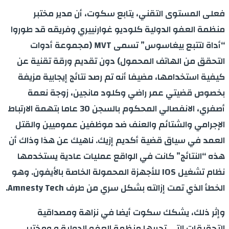
فعلى المستوى التقني، يتابع سكوت، أن مدير مختبر
منظمة العفو الدولية كلوديو غوارنييري وفريقه قد طوروا
“أداة لتتبع بيغاسوس” تسمى MVT (مجموعة أدوات
التحقق من الهاتف المحمول) دون تقديم ورقة تقنية عن
كيفية استخدامها، مضيفا أنه تم رصد نتائج إيجابية مزيفة
بخصوص قضيتي عمر راضي وكلود مانجين، زوجة نعمة
أصفري، الانفصالي المحكوم بالسجن 30 عاما بتهمة الارتباط
الإجرامي والشتائم والعنف ضد موظفين عموميين والقتل
العمد في سياق قضية أكديم إزيك. ناهيك عن هذا وذاك أن
هذه “النتائج” كانت في الواقع عمليات عادية يستخدمها
نظام تشغيل IOS للأجهزة المحمولة الخاصة بالأيفون. وهو
الخطأ الذي تمت إزالته بشكل سري من طرف Amnesty Tech.
وإثر ذلك، يشكك سكوت أيضا في نزاهة ومصداقية
التحقيقات التي تجريها منظمة العفو الدولية و ومختبر