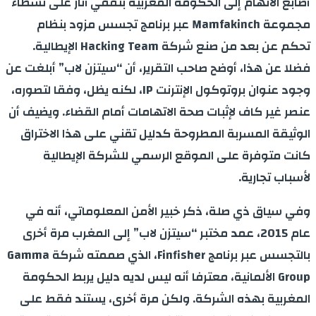
أصابع الاتهام إلى الحكومة المغربية بتقفي آثار على نشطاء
مجموعة Mamfakinch عبر برنامج تجسس مزود بنظام
تحكم عن بعد من صنع شركة Hacking Team الإيطالية.
فضلا عن هذا، أوضح صاحب التقرير، أن “سيتزن لاب” أبلغت عن
وجود عنوان بروتوكول الإنترنت IP، لكنه يظل، وفقا لتصوره،
عنصر غير كاف لإثبات صحة الاتهامات أمام القضاء. ويضيف أن
الوثيقة المسربة المطروحة كدليل تقني على هذا الاختراق
كانت متوفرة على الموقع الرسمي للشركة الإيطالية
لأسباب تجارية.
وفي سياق ذي صلة، ذكر خبير الأمن المعلوماتي، أنه في
عام 2015، عمد مختبر “سيتزن لاب” إلى المغرب مرة أخرى
بالتجسس عبر برنامج Finfisher، الذي صممته شركة Gamma
Group الألمانية، معترفا أنه ليس لديه دليل يربط الحكومة
المغربية بهذه الشركة. ولكن مرة أخرى، يستند فقط على