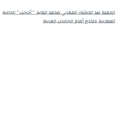
الحملة ضد الدكتور المغربي محمد الفايد ” أحرجت ” الجالية
المغربية بالخارج أمام الجاليات العربية