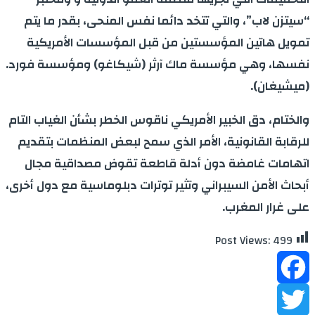
“سيتزن لاب”، والتي تتخد دائما نفس المنحى، بقدر ما يتم
تمويل هاتين المؤسستين من قبل المؤسسات الأمريكية
نفسها، وهي مؤسسة ماك آرثر (شيكاغو) ومؤسسة فورد.
(ميشيغان).
والختام، دق الخبير الأمريكي ناقوس الخطر بشأن الغياب التام
للرقابة القانونية، الأمر الذي سمح لبعض المنظمات بتقديم
اتهامات غامضة دون أدلة قاطعة تقوض مصداقية مجال
أبحاث الأمن السيبراني وتثير توترات دبلوماسية مع دول أخرى،
على غرار المغرب.
Post Views:
499
Facebook