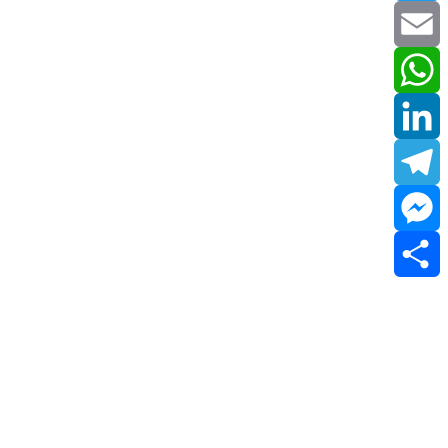
Twitter
Email
WhatsApp
LinkedIn
Telegram
Messenger
Share