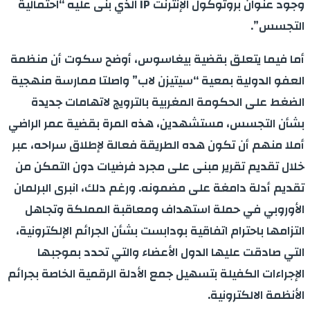
وجود عنوان بروتوكول الإنترنت IP الذي بنى عليه “احتمالية
التجسس”.
أما فيما يتعلق بقضية بيغاسوس، أوضح سكوت أن منظمة
العفو الدولية بمعية “سيتيزن لاب” واصلتا ممارسة منهجية
الضغط على الحكومة المغربية بالترويج لاتهامات جديدة
بشأن التجسس، مستشهدين، هذه المرة بقضية عمر الراضي
أملا منهم أن تكون هده الطريقة فعالة لإطلاق سراحه، عبر
خلال تقديم تقرير مبنى على مجرد فرضيات دون التمكن من
تقديم أدلة دامغة على مضمونه. ورغم دلك، انبرى البرلمان
الأوروبي في حملة استهداف ومعاقبة المملكة وتجاهل
التزامها باحترام اتفاقية بودابست بشأن الجرائم الإلكترونية،
التي صادقت عليها الدول الأعضاء والتي تحدد بموجبها
الإجراءات الكفيلة بتسهيل جمع الأدلة الرقمية الخاصة بجرائم
الأنظمة الالكترونية.