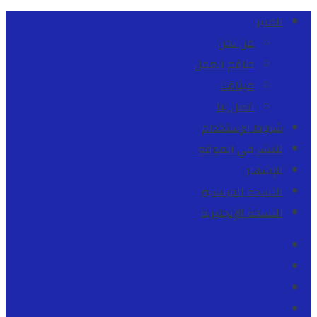
المنبر
من نحن
طاقم العمل
ميثاقنا
اتصل بنا
شروط الإستخدام
للنشر في الموقع
للإشهار
النسخة الفرنسية
النسخة الإنجليزية
Facebook
Youtube
Twitter
instagram