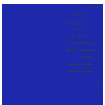
المنبر
من نحن
طاقم العمل
ميثاقنا
اتصل بنا
شروط الإستخدام
للنشر في الموقع
للإشهار
النسخة الفرنسية
النسخة الإنجليزية
Facebook
Youtube
Twitter
instagram