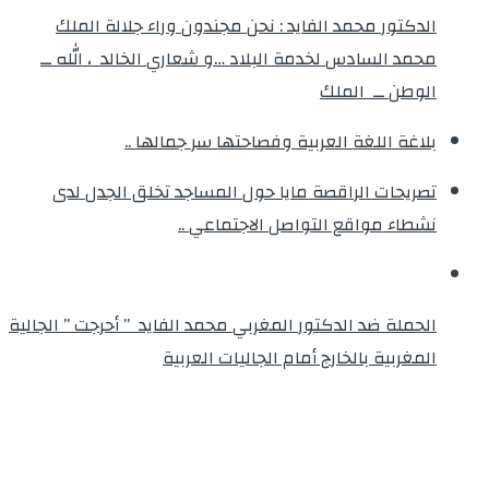
الدكتور محمد الفايد : نحن مجندون وراء جلالة الملك
محمد السادس لخدمة البلاد …و شعاري الخالد ، الله ــ
الوطن ــ الملك
بلاغة اللغة العربية وفصاحتها سر جمالها ..
تصريحات الراقصة مايا حول المساجد تخلق الجدل لدى
نشطاء مواقع التواصل الاجتماعي ..
الحملة ضد الدكتور المغربي محمد الفايد ” أحرجت ” الجالية
المغربية بالخارج أمام الجاليات العربية