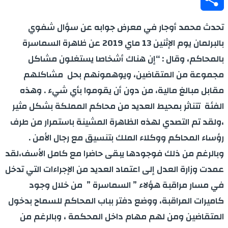
Share
تحدث محمد أوجار في معرض جوابه عن سؤال شفوي
بالبرلمان يوم الإثنين 13 ماي 2019 عن ظاهرة السماسرة
بالمحاكم، وقال : “إن هناك أشخاصا يستغلون مشاكل
مجموعة من المتقاضين، ويوهمونهم بحل مشاكلهم
مقابل مبالغ مالية، من دون أن يقوموا بأي شيء . وهذه
الفئة تتناثر بمحيط العديد من محاكم المملكة بشكل مثير
،ولقد تم التصدي لهذه الظاهرة المشينة باستمرار من طرف
رؤساء المحاكم ووكلاء الملك بتنسيق مع رجال الأمن .
وبالرغم من ذلك فوجودها يبقى حاضرا مع كامل الأسف،لقد
عمدت وزارة العدل إلى اعتماد العديد من الإجراءات التي تدخل
في مسار مراقبة هؤلاء ” السماسرة ” من خلال وجود
كاميرات المراقبة، ووضع دفتر بباب المحاكم للسماح بدخول
المتقاضين ومن لهم مهام داخل المحكمة ، وبالرغم من