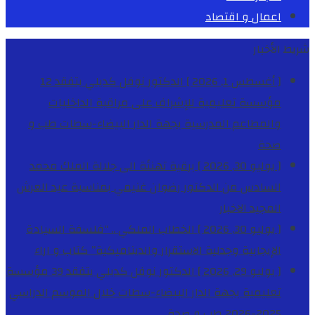
اعمال و اقتصاد
شريط الأخبار
[ أغسطس 1, 2026 ]
الدكتور نوفل كديلي يتفقد 12
مؤسسة تعليمية للإشراف على مراقبة الداخليات
والمطاعم المدرسية بجهة الدار البيضاء-سطات
طب و
صحة
[ يوليو 30, 2026 ]
برقية تهنئة الى جلالة الملك محمد
السادس من الدكتور رضوان غنيمي بمناسبة عيد العرش
المجيد
الاخبار
[ يوليو 30, 2026 ]
الخطاب الملكي .. “فلسفة السيادة
الإيجابية وجدلية الاستقرار والديناميكية”
كتاب و اراء
[ يوليو 29, 2026 ]
الدكتور نوفل كديلي يتفقد 39 مؤسسة
تعليمية بجهة الدار البيضاء-سطات خلال الموسم الدراسي
2025-2026
طب و صحة