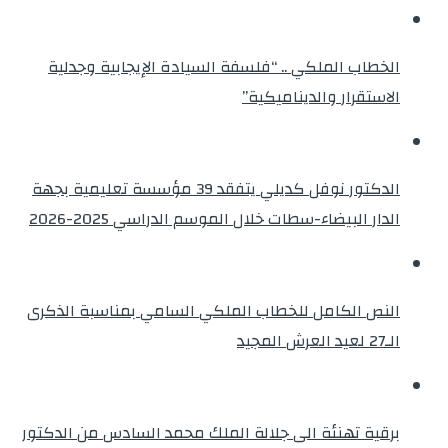
الخطاب الملكي .. “فلسفة السيادة الإيجابية وجدلية
الاستقرار والديناميكية”
الدكتور نوفل كديلي يتفقد 39 مؤسسة تعليمية بجهة
الدار البيضاء-سطات خلال الموسم الدراسي 2025-2026
النص الكامل للخطاب الملكي السامي بمناسبة الذكرى
الـ27 لعيد العرش المجيد
برقية تهنئة الى جلالة الملك محمد السادس من الدكتور