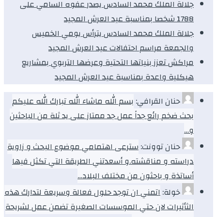
جلالة الملك محمد السادس يصدر عفوه السامي على
1788 شخصا بمناسبة عيد العرش المجيد
جلالة الملك محمد السادس يترأس يومي الخميس
والجمعة مراسم احتفالات عيد العرش المجيد
مراكش تعزز بنياتها التحتية وعرضها التربوي بمشاريع
هيكلية واعدة بمناسبة عيد العرش المجيد
حنان القرافي:
بسم الله ماشاء الله تبارك الله عليكم
بحث ضخم رائع جداً عمل جد ممتاز على يد ثلة من الباحثين
و…
حنان توونت:
سترعى اهتمامي موضوع البحث و زاوية
دراسته و مناقشته.و أسعدتني الطريقة التي تكثل فيها
أساتذة و باحثون من مختلف البلاد…
خولة:
اتمني ان توجد حلول فعالة وسريعة لتدارك هذه
الثأثيرات لان حتي الموسسات الصغيرة تضمن عمل لشريحة