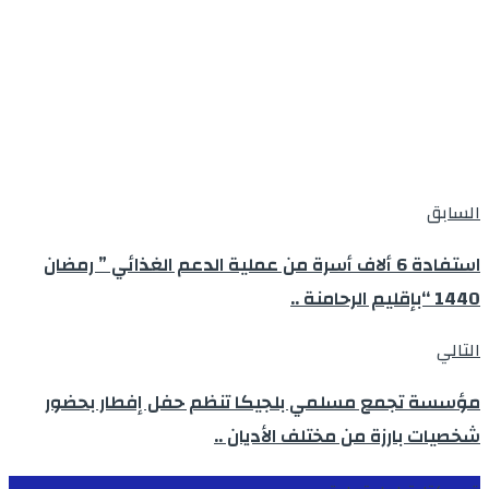
السابق
استفادة 6 ألاف أسرة من عملية الدعم الغذائي ” رمضان
1440 “بإقليم الرحامنة ..
التالي
مؤسسة تجمع مسلمي بلجيكا تنظم حفل إفطار بحضور
شخصيات بارزة من مختلف الأديان ..