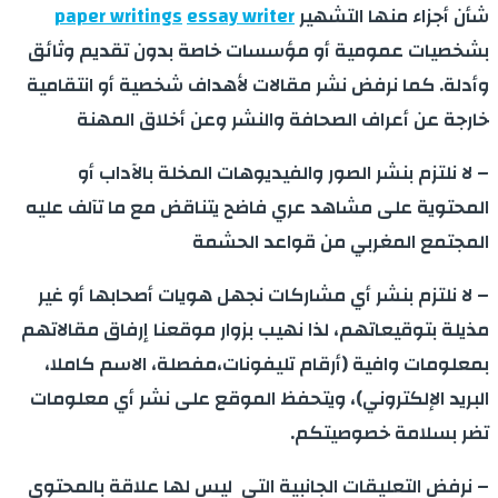
شأن أجزاء منها التشهير
essay writer
paper writings
بشخصيات عمومية أو مؤسسات خاصة بدون تقديم وثائق
وأدلة. كما نرفض نشر مقالات لأهداف شخصية أو انتقامية
خارجة عن أعراف الصحافة والنشر وعن أخلاق المهنة
– لا نلتزم بنشر الصور والفيديوهات المخلة بالآداب أو
المحتوية على مشاهد عري فاضح يتناقض مع ما تآلف عليه
المجتمع المغربي من قواعد الحشمة
– لا نلتزم بنشر أي مشاركات نجهل هويات أصحابها أو غير
مذيلة بتوقيعاتهم، لذا نهيب بزوار موقعنا إرفاق مقالاتهم
بمعلومات وافية (أرقام تليفونات،مفصلة، الاسم كاملا،
البريد الإلكتروني)، ويتحفظ الموقع على نشر أي معلومات
تضر بسلامة خصوصيتكم.
– نرفض التعليقات الجانبية التي ليس لها علاقة بالمحتوى