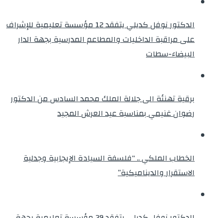
الدكتور نوفل كديلي يتفقد 12 مؤسسة تعليمية للإشراف
على مراقبة الداخليات والمطاعم المدرسية بجهة الدار
البيضاء-سطات
برقية تهنئة الى جلالة الملك محمد السادس من الدكتور
رضوان غنيمي بمناسبة عيد العرش المجيد
الخطاب الملكي .. “فلسفة السيادة الإيجابية وجدلية
الاستقرار والديناميكية”
الدكتور نوفل كديلي يتفقد 39 مؤسسة تعليمية بجهة