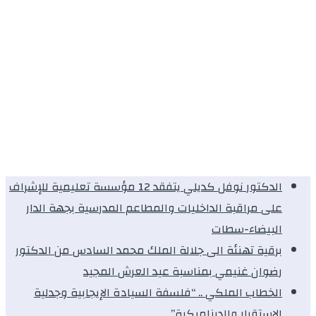
الدكتور نوفل كديلي يتفقد 12 مؤسسة تعليمية للإشراف
على مراقبة الداخليات والمطاعم المدرسية بجهة الدار
البيضاء-سطات
برقية تهنئة الى جلالة الملك محمد السادس من الدكتور
رضوان غنيمي بمناسبة عيد العرش المجيد
الخطاب الملكي .. “فلسفة السيادة الإيجابية وجدلية
الاستقرار والديناميكية”