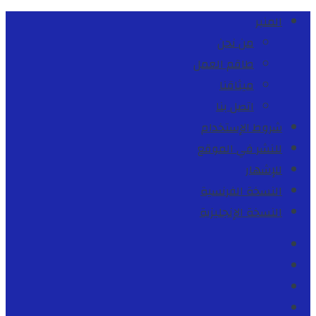
المنبر
من نحن
طاقم العمل
ميثاقنا
اتصل بنا
شروط الإستخدام
للنشر في الموقع
للإشهار
النسخة الفرنسية
النسخة الإنجليزية
Facebook
Youtube
Twitter
instagram