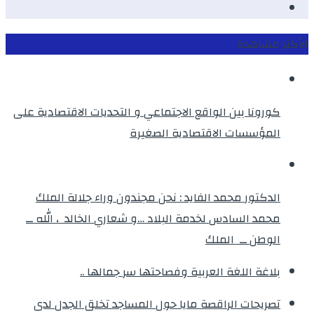
instagram
الأكثر مشاهدة
كورونا بين الواقع الاجتماعي و التحديات الاقتصادية على
المؤسسات الاقتصادية الصغيرة
الدكتور محمد الفايد : نحن مجندون وراء جلالة الملك
محمد السادس لخدمة البلاد …و شعاري الخالد ، الله ــ
الوطن ــ الملك
بلاغة اللغة العربية وفصاحتها سر جمالها ..
تصريحات الراقصة مايا حول المساجد تخلق الجدل لدى