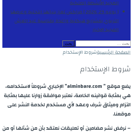
المجيد
الأنشطة الملكية
[ يوليو 29, 2026 ]
مراكش تعزز بنياتها التحتية وعرضها
التربوي بمشاريع هيكلية واعدة بمناسبة عيد العرش
المجيد
الاخبار
البحث
عن:
الصفحة الرئيسية
شروط الإستخدام
شروط الإستخدام
يضع موقع ” alminbare.com” الإخباري شروطاً لاستخدامه،
هي بمثابة قوانينه الخاصة، نعتبر موافقة زوارنا عليها بمثابة
التزام وميثاق شرف وعهد لأي مستخدم لخدمة النشر على
موقعنا.
– نرفض نشر مضامين أو تعليقات نعتقد بأن من شأنها أو من