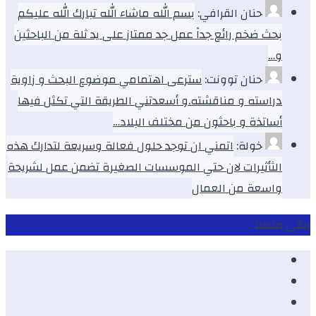
حنان القرافي:
بسم الله ماشاء الله تبارك الله عليكم
بحث ضخم رائع جداً عمل جد ممتاز على يد ثلة من الباحثين
و…
حنان توونت:
سترعى اهتمامي موضوع البحث و زاوية
دراسته و مناقشته.و أسعدتني الطريقة التي تكثل فيها
أساتذة و باحثون من مختلف البلاد…
خولة:
اتمني ان توجد حلول فعالة وسريعة لتدارك هذه
الثأثيرات لان حتي الموسسات الصغيرة تضمن عمل لشريحة
واسعة من العمال
ابقى متصلا
Facebook
Youtube
Twitter