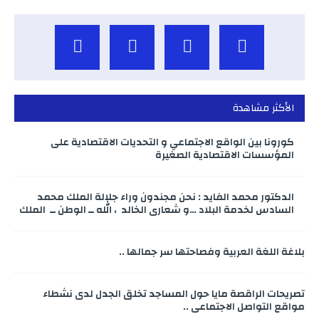
الأكثر مشاهدة
كورونا بين الواقع الاجتماعي و التحديات الاقتصادية على
المؤسسات الاقتصادية الصغيرة
الدكتور محمد الفايد : نحن مجندون وراء جلالة الملك محمد
السادس لخدمة البلاد …و شعاري الخالد ، الله ــ الوطن ــ الملك
بلاغة اللغة العربية وفصاحتها سر جمالها ..
تصريحات الراقصة مايا حول المساجد تخلق الجدل لدى نشطاء
مواقع التواصل الاجتماعي ..