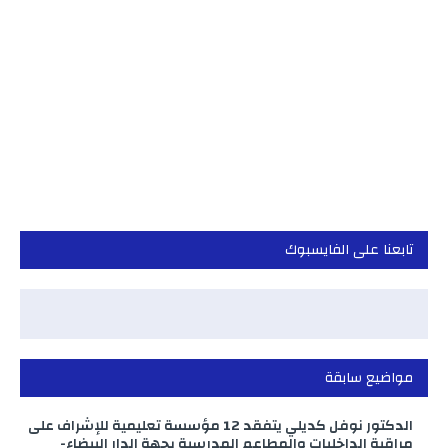
تابعنا على الفايسبوك
مواضيع سابقة
الدكتور نوفل كديلي يتفقد 12 مؤسسة تعليمية للإشراف على
مراقبة الداخليات والمطاعم المدرسية بجهة الدار البيضاء-