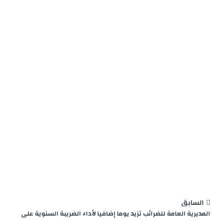
g
a
I
p
r
o
e
m
n
p
k
r
السابق
المديرية العامة للضرائب تزيد يوما إضافيا لأداء الضريبة السنوية على