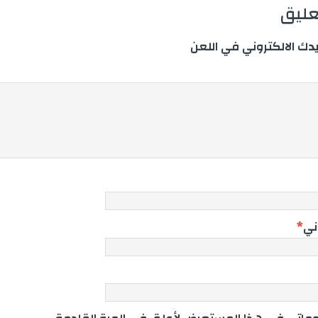
تعليق
يدك الالكتروني في اللعن
وني
*