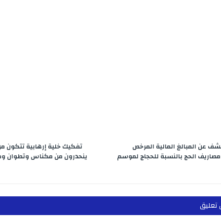
e
e
g
e
s
l
t
n
r
d
A
e
g
a
I
p
r
e
m
n
p
r
ف عن المبالغ المالية المرخص
تفكيك خلية إرهابية تتكون من
مصاريف الحج بالنسبة للحجاج لموسم
ينحدرون من مكناس وتطوان ومر
 تعليق