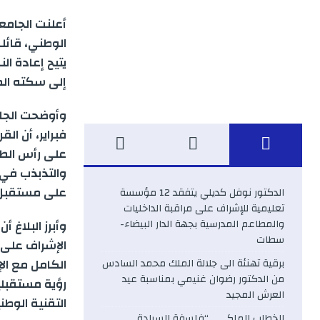
a
أعلنت الجامعة
c
الوطني، قائل
يتيح إعادة ال
e
إلى سكته ال
b
o
على رأس الطاق
o
والتذبذب في 
على مستقبل ال
الدكتور نوفل كديلي يتفقد 12 مؤسسة
k
تعليمية للإشراف على مراقبة الداخليات
والمطاعم المدرسية بجهة الدار البيضاء-
وأبرز البلاغ 
سطات
الإشراف على ت
الكامل مع الإ
برقية تهنئة الى جلالة الملك محمد السادس
من الدكتور رضوان غنيمي بمناسبة عيد
رؤية مستقبلي
العرش المجيد
التقنية الوطني
الخطاب الملكي .. “فلسفة السيادة