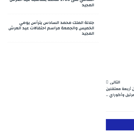
المجيد
جلالة الملك محمد السادس يترأس يومي
الخميس والجمعة مراسم احتفالات عيد العرش
المجيد
التالي
 أربعة معتقلين
تيل وأكوراي ..