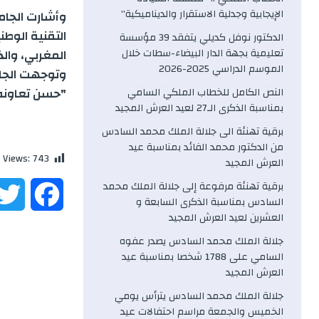
الإيجابية وجدلية الاستقرار والديناميكية”
وأشارت الجامع
التقنية الوطن
الدكتور نوفل كديلي يتفقد 39 مؤسسة
تعليمية بجهة الدار البيضاء-سطات خلال
المغربي، والذ
الموسم الدراسي 2025-2026
وتوجهت الجام
"
حسن تعاونه"
النص الكامل للخطاب الملكي السامي
بمناسبة الذكرى الـ27 لعيد العرش المجيد
برقية تهنئة الى جلالة الملك محمد السادس
من الدكتور محمد الفائد بمناسبة عيد
 Views:
743
العرش المجيد
برقية تهنئة مرفوعة إلى جلالة الملك محمد
F
السادس بمناسبة الذكرى السابعة و
العشرين لعيد العرش المجيد
a
جلالة الملك محمد السادس يصدر عفوه
السامي على 1788 شخصا بمناسبة عيد
c
العرش المجيد
e
جلالة الملك محمد السادس يترأس يومي
الخميس والجمعة مراسم احتفالات عيد