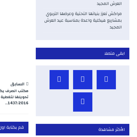
b
العرش المجيد
مراكش تعزز بنياتها التحتية وعرضها التربوي
o
بمشاريع هيكلية واعدة بمناسبة عيد العرش
المجيد
o
k
ابقى متصلا
السابق
مكتب الصرف يكش
تحويلها لتغطية 
1437/2016..
قم بكتابة اول
الأكثر مشاهدة