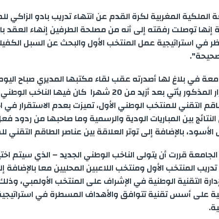
h
e
e
i
h
m
w
 الملكية المغربية لكرة القدم عن انتهاء تدريب بادو الزاكي لل
a
s
l
n
a
a
i
ة إنها توصلت رفقته إلى أنه من مصلحة الطرفين إنهاء العقد با
نظر في استراتيجية عمل المنتخب الأول والبحث عن السبل الكفيل
r
s
e
k
t
i
t
صحيحة".
e
e
g
e
s
l
t
فبراير، أن القرار المذكور يأتي بعد أزيد من 20 شهرا كان فيها الن
n
r
d
A
e
م التقني للمنتخب الوطني الأول، تميزت بعدم الاستقرار في اخت
g
a
I
p
r
النتائج بين المباريات الودية والرسمية وما صاحبها من ردود ف
أسود، بالإضافة إلى توتر العلاقة بين عناصر الطاقم التقني لل
e
m
n
p
أن الجامعة قررت أن يتولى الناخب الوطني الجديد – الذي سيتم اختي
r
دريب المنتخب الأول ومنتخب اللاعبين المحليين معا بالإضافة إ
دارة التقنية الوطنية في الإشراف على المنتخب الأولمبي، وذلك
ة على أسس تقنية تتوافق والأهداف المسطرة في استراتيجية ا
ة.