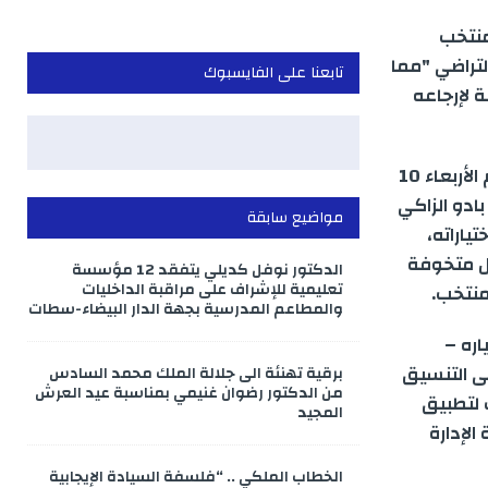
منتخب
لتراضي "مما
تابعنا على الفايسبوك
ة لإرجاعه
وأوضحت الجامعة في بلاغ لها أصدرته عقب لقاء مكتبها المديري صباح اليوم الأربعاء 10
اخب الوطني بادو الزاكي
مواضيع سابقة
ياراته،
عل متخوفة
الدكتور نوفل كديلي يتفقد 12 مؤسسة
تعليمية للإشراف على مراقبة الداخليات
منتخب.
والمطاعم المدرسية بجهة الدار البيضاء-سطات
اره –
لى التنسيق
برقية تهنئة الى جلالة الملك محمد السادس
من الدكتور رضوان غنيمي بمناسبة عيد العرش
 لتطبيق
المجيد
لإدارة
الخطاب الملكي .. “فلسفة السيادة الإيجابية