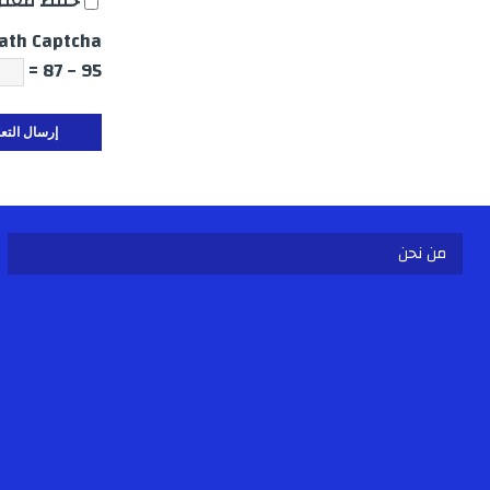
حفظ معلوم
ath Captcha
95 − 87 =
من نحن