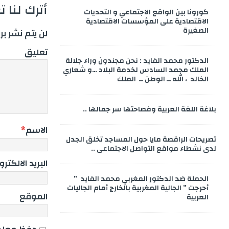
أترك لنا 
كورونا بين الواقع الاجتماعي و التحديات
الاقتصادية على المؤسسات الاقتصادية
الصغيرة
لن يتم نشر بر
تعليق
الدكتور محمد الفايد : نحن مجندون وراء جلالة
الملك محمد السادس لخدمة البلاد …و شعاري
الخالد ، الله ــ الوطن ــ الملك
بلاغة اللغة العربية وفصاحتها سر جمالها ..
الاسم
*
تصريحات الراقصة مايا حول المساجد تخلق الجدل
لدى نشطاء مواقع التواصل الاجتماعي ..
البريد الالكتر
الحملة ضد الدكتور المغربي محمد الفايد ”
أحرجت ” الجالية المغربية بالخارج أمام الجاليات
الموقع
العربية