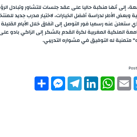
ة، إلى أنها منكبة حاليا على عقد جلسات للتشاور وتبادل الرؤى
ية وبعض الأطر لدراسة أفضل الخيارات، لاختيار مدرب جديد للمنت
ي ستعلن عنه رسميا فور التوصل إلى اتفاق خلال الأيام القليلة 
عة الملكية المغربية لكرة القدم بالشكر إلى الزاكي بادو على
 متمنية له التوفيق في مشواره التدريبي
.
Post
S
M
T
L
W
E
T
h
e
e
i
h
m
w
a
s
l
n
a
a
i
r
s
e
k
t
i
t