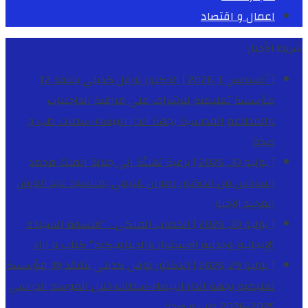
اعمال و اقتصاد
شريط الأخبار
[ أغسطس 1, 2026 ]
الدكتور نوفل كديلي يتفقد 12
مؤسسة تعليمية للإشراف على مراقبة الداخليات
والمطاعم المدرسية بجهة الدار البيضاء-سطات
طب و
صحة
[ يوليو 30, 2026 ]
برقية تهنئة الى جلالة الملك محمد
السادس من الدكتور رضوان غنيمي بمناسبة عيد العرش
المجيد
الاخبار
[ يوليو 30, 2026 ]
الخطاب الملكي .. “فلسفة السيادة
الإيجابية وجدلية الاستقرار والديناميكية”
كتاب و اراء
[ يوليو 29, 2026 ]
الدكتور نوفل كديلي يتفقد 39 مؤسسة
تعليمية بجهة الدار البيضاء-سطات خلال الموسم الدراسي
2025-2026
طب و صحة