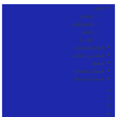
المنبر
من نحن
طاقم العمل
ميثاقنا
اتصل بنا
شروط الإستخدام
للنشر في الموقع
للإشهار
النسخة الفرنسية
النسخة الإنجليزية
Facebook
Youtube
Twitter
instagram