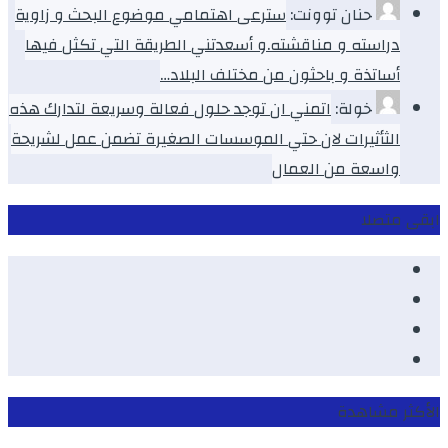
حنان توونت:
سترعى اهتمامي موضوع البحث و زاوية
دراسته و مناقشته.و أسعدتني الطريقة التي تكثل فيها
أساتذة و باحثون من مختلف البلاد…
خولة:
اتمني ان توجد حلول فعالة وسريعة لتدارك هذه
الثأثيرات لان حتي الموسسات الصغيرة تضمن عمل لشريحة
واسعة من العمال
ابقى متصلا
Facebook
Youtube
Twitter
instagram
الأكثر مشاهدة