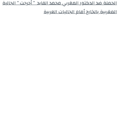
الحملة ضد الدكتور المغربي محمد الفايد ” أحرجت ” الجالية
المغربية بالخارج أمام الجاليات العربية