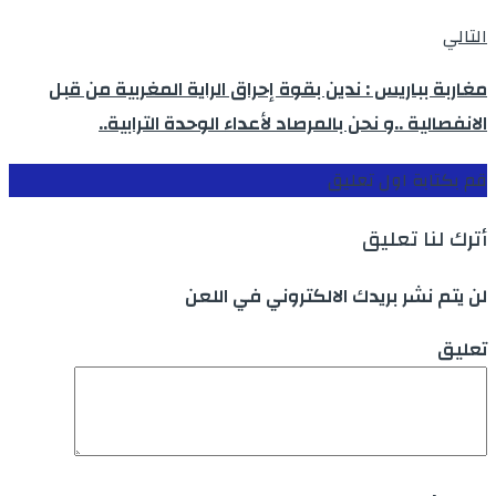
التالي
مغاربة بباريس : ندين بقوة إحراق الراية المغربية من قبل
الانفصالية ..و نحن بالمرصاد لأعداء الوحدة الترابية..
قم بكتابة اول تعليق
أترك لنا تعليق
لن يتم نشر بريدك الالكتروني في اللعن
تعليق