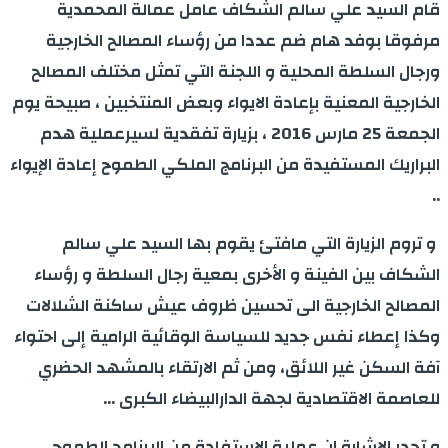
قام السيد علي سالم الشكاف عامل عمالة المحمدية
مرفوقا بوفد هام ضم عددا من رؤساء المصالح الخارجية
ورجال السلطة المحلية و اللجنة التي تمثل مختلف المصالح
الخارجية المعنية بإعادة الايواء وبعض المنتخبين ، صبيحة يوم
الجمعة 25 مارس 2016 ، بزيارة تفقدية لسيرعملية هدم
البراريك المستفيدة من البرنامج الملكي الطموح إعادة الإيواء
..
و تروم الزيارة التي مافتئ يقوم بها السيد علي سالم
الشكاف بين الفينة و الأخرى بمعية رجال السلطة و رؤساء
المصالح الخارجية الى تحسين ظروف عيش ساكنة الشلالات
وكذا إعطاء نفس جديد للسياسة الوقائية الرامية إلى احتواء
آفة السكن غير اللائق، ومن ثم الارتقاء بالمشهد الحضري
للعاصمة الاقتصادية لجهة الدارالبيضاء الكبرى …
و تجدر الاشارة ان عملية الاستفادة من البرنامج الطموح