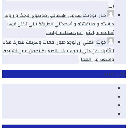
و…
حنان توونت:
سترعى اهتمامي موضوع البحث و زاوية
دراسته و مناقشته.و أسعدتني الطريقة التي تكثل فيها
أساتذة و باحثون من مختلف البلاد…
خولة:
اتمني ان توجد حلول فعالة وسريعة لتدارك هذه
الثأثيرات لان حتي الموسسات الصغيرة تضمن عمل لشريحة
واسعة من العمال
ابقى متصلا
Facebook
Youtube
Twitter
instagram