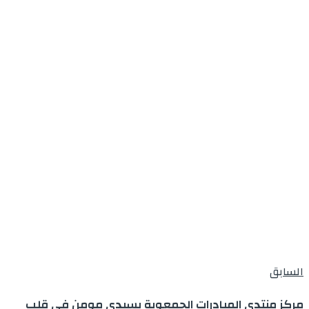
السابق
مركز منتدى المبادرات الجمعوية بسيدي مومن في قلب