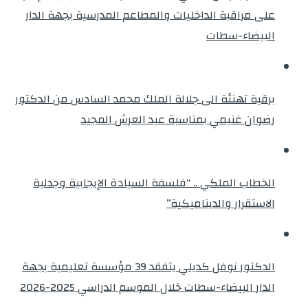
على مراقبة الداخليات والمطاعم المدرسية بجهة الدار
البيضاء-سطات
برقية تهنئة الى جلالة الملك محمد السادس من الدكتور
رضوان غنيمي بمناسبة عيد العرش المجيد
الخطاب الملكي .. “فلسفة السيادة الإيجابية وجدلية
الاستقرار والديناميكية”
الدكتور نوفل كديلي يتفقد 39 مؤسسة تعليمية بجهة
الدار البيضاء-سطات خلال الموسم الدراسي 2025-2026