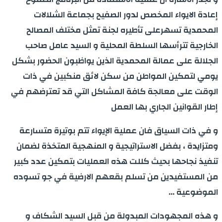
إعادة الايواء المخصص لدور الصفيح بجماعة الشلالات
المحمدية تسهرعلى تأطيره لجنة تمثل مختلف المصالح
الخارجية تترأسها السلطة المحلية و السيد عامل صاحب
الجلالة على عمالة المحمدية الذين يواظبون الحضور بشكل
يومي لتمكين المواطن من سكن لائق منكبين في ذات
الوقت على معالجة كافة المشاكل التي قد تعترضهم في
إطار القوانين الجاري بها العمل
و في ذات السياق فان عملية الإيواء تتم بوتيرة متسارعة
ومتزايدة ، بفضل الاستراتيجية و المنهجية المتخذة لضمان
تنفيذ نجاحها بحيث كللت هذه العمليات بتمكين عدد كبير
من المستفيدين من تسلم بقعهم الارضية في جو تسوده
الموضوعية …
و هذه المجهودات المبدولة من قبل السيد الشكاف و