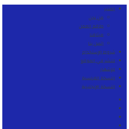
المنبر
من نحن
طاقم العمل
ميثاقنا
اتصل بنا
شروط الإستخدام
للنشر في الموقع
للإشهار
النسخة الفرنسية
النسخة الإنجليزية
Facebook
Youtube
Twitter
instagram