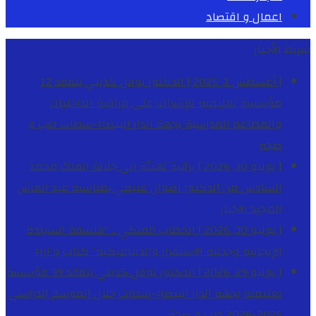
اعمال و اقتصاد
شريط الأخبار
[ أغسطس 1, 2026 ]
الدكتور نوفل كديلي يتفقد 12
مؤسسة تعليمية للإشراف على مراقبة الداخليات
والمطاعم المدرسية بجهة الدار البيضاء-سطات
طب و
صحة
[ يوليو 30, 2026 ]
برقية تهنئة الى جلالة الملك محمد
السادس من الدكتور رضوان غنيمي بمناسبة عيد العرش
المجيد
الاخبار
[ يوليو 30, 2026 ]
الخطاب الملكي .. “فلسفة السيادة
الإيجابية وجدلية الاستقرار والديناميكية”
كتاب و اراء
[ يوليو 29, 2026 ]
الدكتور نوفل كديلي يتفقد 39 مؤسسة
تعليمية بجهة الدار البيضاء-سطات خلال الموسم الدراسي
2025-2026
طب و صحة