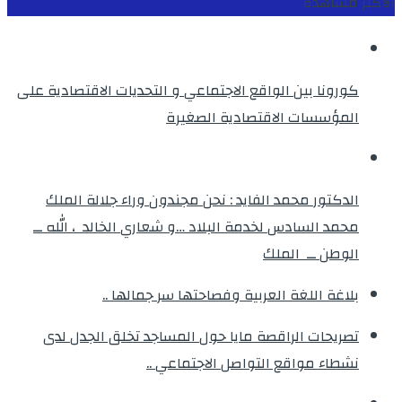
الأكثر مشاهدة
كورونا بين الواقع الاجتماعي و التحديات الاقتصادية على
المؤسسات الاقتصادية الصغيرة
الدكتور محمد الفايد : نحن مجندون وراء جلالة الملك
محمد السادس لخدمة البلاد …و شعاري الخالد ، الله ــ
الوطن ــ الملك
بلاغة اللغة العربية وفصاحتها سر جمالها ..
تصريحات الراقصة مايا حول المساجد تخلق الجدل لدى
نشطاء مواقع التواصل الاجتماعي ..