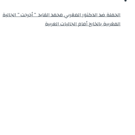
الحملة ضد الدكتور المغربي محمد الفايد ” أحرجت ” الجالية
المغربية بالخارج أمام الجاليات العربية