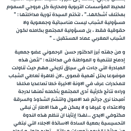
لمحيط المؤسسات التربوية ومحاربة كل مروجي السموم
بمختلف أشكالها..” ، لتختم السيدة تورية مداخلتها : ”
مسؤولية الشباب ليست مناسباتية وجمعوية ولا
حقوقية فقط ، بل مسؤولية المجتمع بكامله لكون
الشباب المغربي عماد المستقبل .. ”
و من جهته أبرز الدكتور حسن الرحموني عضو جمعية
إدماج للتنمية و المواطنة في مداخلته : “نثمن هذه
المبادرة التي جاءت في سياق تاريخي مهم حيث تناولت
موضوعا يحتل أهمية قصوى ..لان ظاهرة تعاطي الشباب
للمخدرات عرف في الاونة الاخيرة خطا تصاعديا مخلفا
وراءه نتائج كارثية أدى المجتمع بأكمله ثمنها لدرجة
أصبحنا نرى جرائم ضد الاصول وانتشار الشذوذ والسرقة
والاعتداء و غيرها و لا يمكن في هذا الاطار أن نبقى
مكتوفي الايدي …لهذا إرتأينا ان ننظم هذه الندوة
التحسيسية بمعية السادة الاساتذة الاجلاء التي نبتغي
من ورائها الخروج بتوصيات و بالتالي تطرح حلول و إيجاد