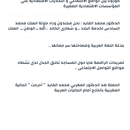
كورونا بين الواقع الاجتماعي و التحديات الاقتصادية على
المؤسسات الاقتصادية الصغيرة
الدكتور محمد الفايد : نحن مجندون وراء جلالة الملك محمد
السادس لخدمة البلاد …و شعاري الخالد ، الله ــ الوطن ــ الملك
بلاغة اللغة العربية وفصاحتها سر جمالها ..
تصريحات الراقصة مايا حول المساجد تخلق الجدل لدى نشطاء
مواقع التواصل الاجتماعي ..
الحملة ضد الدكتور المغربي محمد الفايد ” أحرجت ” الجالية
المغربية بالخارج أمام الجاليات العربية