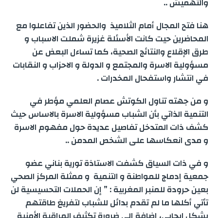
والتهميش ..
هنا فتح المجال أمام الثلاميذ والحضور الذين تفاعلوا مع
المحاضرين حيت كانت الأسئلة غزيرة شملت الاسباب و
طرق الإقلاع والنتائج الصحية، كما تساءل البعض عن
مسؤولية الاسرة والمجتمع و الدولة و الاحزاب و النقابات
في انتشار واستفحال المخدرات .
و من جهته تناول الكوتش عصام العلمي مؤطر في
التنمية الذاتي بأن الشباب مسؤولية الاسرة بالاساس حيث
كشف ذات المتدخل تفاصيل عديدة حول مفهوم الاسرة
و مدى انعكاسها على الشخص المدمن ..
و في ذات السياق كشفت الاستاذة تورية بناني عضو
جمعية إدماج للمواطنة و التنمية و ممثلة المركز الصحي
بعين حرودة للمنبر المغربية : ” إن الحملات التحسيسية لن
تأتي أكلها ما لم تقدم بدائل للشباب لتفريغ طاقتهم
بشكل ايجابي، إضافة إلى ضرورة تكثيف المراقبة الأمنية