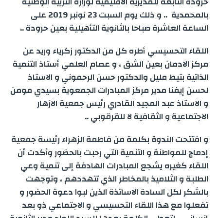
حرودة التابعة للمديرية الاقليمية لوزارة التربية الوطنية
e
بالمحمدية .. و ذلك يوم السبت 23 نونبر 2019 على
g
a
I
p
r
o
الساعة العاشرة صباحا بالثانوية التأهيلية بعين حرودة ..
e
m
n
p
k
اللقاء التحسيسي أطره كل من الدكتور زكرياء وريد عن
r
مركز الادمان بعين الشق ، و عصام العلمي أستاذ التنمية
الذاتية بتيط مليل والدكتور حسن الرحموني و الاستاذ
لحسن إيفنا مدير مركز المبادرات الجمعوية بسيدي مومن
و الاستاذ عبد المجيد القادري رئيس جمعية الازهار
الاجتماعية و الثقافية لا للقرقوبي ..
و افتتحت الندوة بكلمة من فاطمة الزهراء رئيسة جمعية
إدماج للمواطنة و التنمية التي رحبت بالحضور وأكدت أن
اللقاء كغيره يشجع المبادرات الهادفة إلى تنمية وعي
الطلبة و الثلاميذ بالمخاطر الذي تتهددهم ، وتوجهت
بالشكر لكل السادة الاساتذة الذين لبوا دعوة الحضور و
تفعلوا مع هذا اللقاء التحسيسي و الاجتماعي ذو بعد