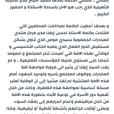
إنساني .. لتعطي الكلمة بعدها للسيد اللواح مدير الثانوية
التأهيلية الذي رحب هو الاخر بالسادة الاساتذة و الحضور
الكريم ..
و بعدها أعطيت الكلمة لمداخلات المحاضرين التي
افتتحث بكلمة الاستاذ لحسن إيفنا مدير مركز منتدى
المبادرات الجمعوية بسيدي مومن الذي تناول بشكل
مستفيض الدور الفعال الذي يلعبه الجانب التحسيسي و
الوقائي لهذه الافة التي أصبحث تنخر المجتمع و خصوصا
شبابنا على مستوى محيط المؤسسات التعليمية .. و لم
يفت السيد إيفنا أن يشير الى ضرورة مواجهة آفة
المخدرات ووقوف المجتمع بأسره وتوحيد الجهود أمام
هذه الآفة المنتشرة لدرئها، مشيرا إلى أن الوقاية تعتبر
مسألة أساسية لمواجهة هذه الظاهرة، وذلك من خلال
أهمية دور الأسرة في توعية الأبناء بخطورة هذه الآفة
من خلال مراقبتهم وعدم انجرارهم إلى رفقاء السوء،
وبملئ أوقات فراغهم بأنشطة ثقافية أو ترفيهية، وكذا