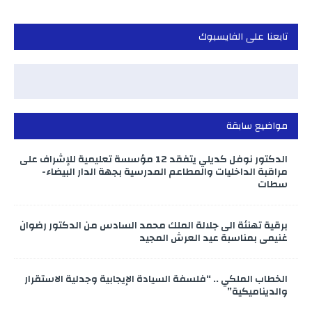
تابعنا على الفايسبوك
مواضيع سابقة
الدكتور نوفل كديلي يتفقد 12 مؤسسة تعليمية للإشراف على
مراقبة الداخليات والمطاعم المدرسية بجهة الدار البيضاء-
سطات
برقية تهنئة الى جلالة الملك محمد السادس من الدكتور رضوان
غنيمي بمناسبة عيد العرش المجيد
الخطاب الملكي .. “فلسفة السيادة الإيجابية وجدلية الاستقرار
والديناميكية”