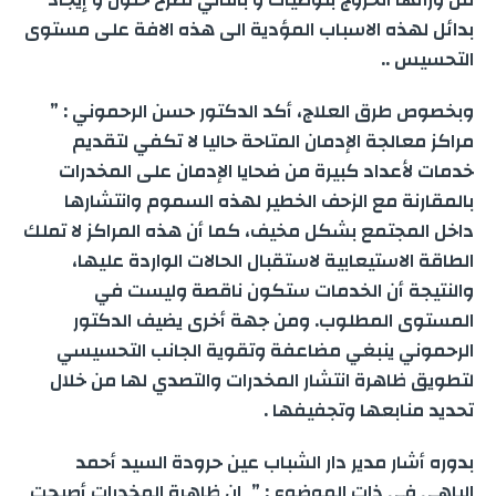
بدائل لهذه الاسباب المؤدية الى هذه الافة على مستوى
التحسيس ..
وبخصوص طرق العلاج، أكد الدكتور حسن الرحموني : ”
مراكز معالجة الإدمان المتاحة حاليا لا تكفي لتقديم
خدمات لأعداد كبيرة من ضحايا الإدمان على المخدرات
بالمقارنة مع الزحف الخطير لهذه السموم وانتشارها
داخل المجتمع بشكل مخيف، كما أن هذه المراكز لا تملك
الطاقة الاستيعابية لاستقبال الحالات الواردة عليها،
والنتيجة أن الخدمات ستكون ناقصة وليست في
المستوى المطلوب. ومن جهة أخرى يضيف الدكتور
الرحموني ينبغي مضاعفة وتقوية الجانب التحسيسي
لتطويق ظاهرة انتشار المخدرات والتصدي لها من خلال
تحديد منابعها وتجفيفها .
بدوره أشار مدير دار الشباب عين حرودة السيد أحمد
الباهي في ذات الموضوع : ” إن ظاهرة المخدرات أصبحت