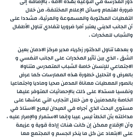
دور المدرسة في التوعية بهذه الآفة ، بالإضافة إلى
ضرورة اهتمام وسائل الإعلام المختلفة، من خلال
التغطيات المكتوبة والمسموعة والمرئية، مشددا على
أن الجانب الديني يعتبر أمرا ضروريا لتفادي تناول الأطفال
والشباب للمخدرات .
و بعدها تناول الدكتور زكرياء مدير مركز الادمان بعين
الشق ، الذي بين تأثير المخدرات على الجانب النفسي و
الاجتماعي للإنسان خاصة الشباب المتمدرس متناولا
بالعرض و التحليل خطورة هذه الممارسات كما عرض
بالصور المعطيات معاناة المدمن صحيا وماديا واجتماعيا
ونفسيا مستدلا على ذلك بالإحصائيات المتوفر عليها
الخاصة بالمدمنين و من خلال التجارب التي عاشها على
مستوى البحث الذي أجراه في الميدان ليعرج الاستاذ في
مداخلته بأن الخطأ ليس عيبا وإنما الاستمرار والإصرار عليه ،
وأن الإقلاع ممكن إن كانت هناك إرادة قوية و عزيمة
على الابتعاد عن كل ما ينخر الجسم و المجتمع معا