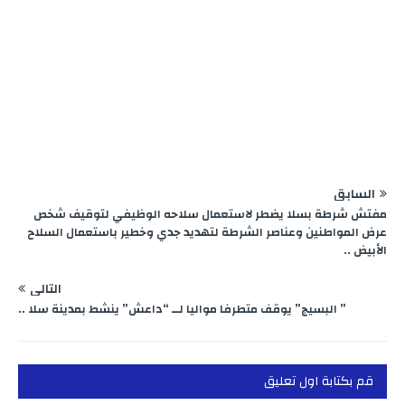
السابق
مفتش شرطة بسلا يضطر لاستعمال سلاحه الوظيفي لتوقيف شخص
عرض المواطنين وعناصر الشرطة لتهديد جدي وخطير باستعمال السلاح
الأبيض ..
التالي
” البسيج” يوقف متطرفا مواليا لــ “داعش” ينشط بمدينة سلا ..
قم بكتابة اول تعليق