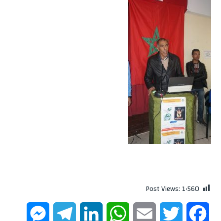
Post Views:
1٬560
M
T
L
W
E
T
F