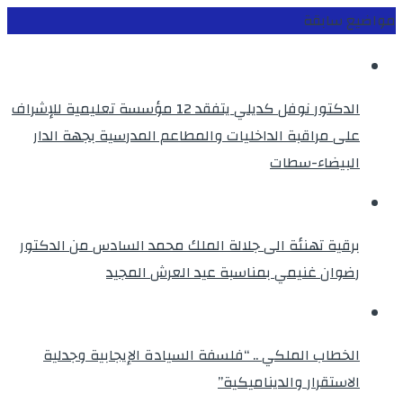
مواضيع سابقة
الدكتور نوفل كديلي يتفقد 12 مؤسسة تعليمية للإشراف
على مراقبة الداخليات والمطاعم المدرسية بجهة الدار
البيضاء-سطات
برقية تهنئة الى جلالة الملك محمد السادس من الدكتور
رضوان غنيمي بمناسبة عيد العرش المجيد
الخطاب الملكي .. “فلسفة السيادة الإيجابية وجدلية
الاستقرار والديناميكية”