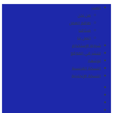
المنبر
من نحن
طاقم العمل
ميثاقنا
اتصل بنا
شروط الإستخدام
للنشر في الموقع
للإشهار
النسخة الفرنسية
النسخة الإنجليزية
Facebook
Youtube
Twitter
instagram