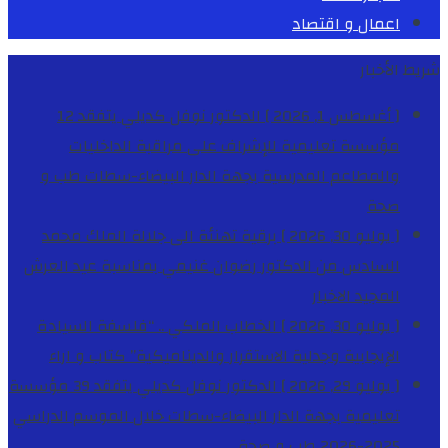
اعمال و اقتصاد
شريط الأخبار
[ أغسطس 1, 2026 ]
الدكتور نوفل كديلي يتفقد 12
مؤسسة تعليمية للإشراف على مراقبة الداخليات
والمطاعم المدرسية بجهة الدار البيضاء-سطات
طب و
صحة
[ يوليو 30, 2026 ]
برقية تهنئة الى جلالة الملك محمد
السادس من الدكتور رضوان غنيمي بمناسبة عيد العرش
المجيد
الاخبار
[ يوليو 30, 2026 ]
الخطاب الملكي .. “فلسفة السيادة
الإيجابية وجدلية الاستقرار والديناميكية”
كتاب و اراء
[ يوليو 29, 2026 ]
الدكتور نوفل كديلي يتفقد 39 مؤسسة
تعليمية بجهة الدار البيضاء-سطات خلال الموسم الدراسي
2025-2026
طب و صحة