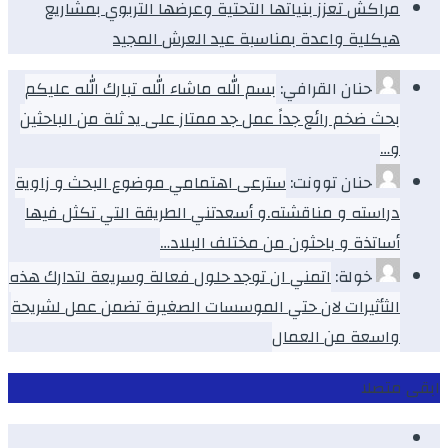
مراكش تعزز بنياتها التحتية وعرضها التربوي بمشاريع
هيكلية واعدة بمناسبة عيد العرش المجيد
حنان القرافي:
بسم الله ماشاء الله تبارك الله عليكم
بحث ضخم رائع جداً عمل جد ممتاز على يد ثلة من الباحثين
و…
حنان توونت:
سترعى اهتمامي موضوع البحث و زاوية
دراسته و مناقشته.و أسعدتني الطريقة التي تكثل فيها
أساتذة و باحثون من مختلف البلاد…
خولة:
اتمني ان توجد حلول فعالة وسريعة لتدارك هذه
الثأثيرات لان حتي الموسسات الصغيرة تضمن عمل لشريحة
واسعة من العمال
ابقى متصلا
Facebook