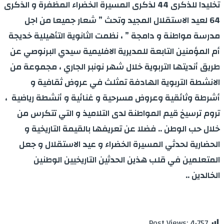
تخليدا للذكرى 44 لذكرى المسيرة الخضراء المظفرة و الذكرى
64 لعيد الاستقلال المجيد وتحث ” شعار جميعا من اجل
مدرسة مواطنة و دامجة ” ، نظمت الثانوية التأهيلية خديجة
أم المؤمنين التابعة للمديرية الافليمية سيدي البرنوصي عن
طريق أنديتها التربوية خلال شهر نونبر الجاري ، مجموعة من
الانشطة التربوية الهادفة تمثلث في عروض ثقافية و
أشرطة وثائقية وعروض مسرحية و غنائية و أنشطة رياضية ،
تروم ترسيخ قيم المواطنة لدى التلاميذ و التي تتكرس من
خلال حب الوطن .. فضلا عن تعريفها بالقيمة التاريخية و
الحضارية لحدثي المسيرة الخضراء و عيد الاستقلال و جعل
المتعلمين في قلب هذين الحدثين التاريخيين الوطنين
الخالدين ..
Post Views:
4٬757