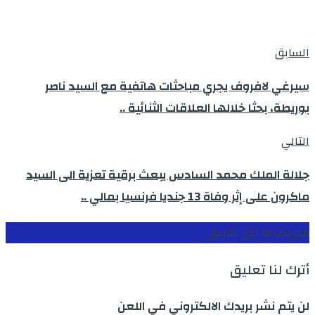
السابق
سيرغي لافروف يجري مباحثات هاتفية مع السيد ناصر
بوريطة، بحثا خلالها العلاقات الثنائية ..
التالي
جلالة الملك محمد السادس يبعث برقية تعزية الى السيد
ماكرون على إثر وفاة 13 جنديا فرنسيا بمالي ..
قم بكتابة اول تعليق
أترك لنا تعليق
لن يتم نشر بريدك الالكتروني في اللعن