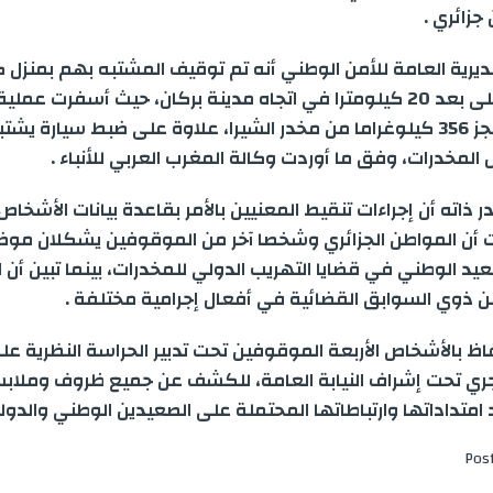
جزائري .
ديرية العامة للأمن الوطني أنه تم توقيف المشتبه بهم بمنزل كا
“الشراركة” على بعد 20 كيلومترا في اتجاه مدينة بركان، حيث أسفرت ع
المنجزة عن حجز 356 كيلوغراما من مخدر الشيرا، علاوة على ضبط سيارة ي
المخدرات، وفق ما أوردت وكالة المغرب العربي للأنباء .
 ذاته أن إجراءات تنقيط المعنيين بالأمر بقاعدة بيانات الأشخا
أن المواطن الجزائري وشخصا آخر من الموقوفين يشكلان مو
يد الوطني في قضايا التهريب الدولي للمخدرات، بينما تبين أن
من ذوي السوابق القضائية في أفعال إجرامية مختلفة .
اظ بالأشخاص الأربعة الموقوفين تحت تدبير الحراسة النظرية عل
جري تحت إشراف النيابة العامة، للكشف عن جميع ظروف وملا
امتداداتها وارتباطاتها المحتملة على الصعيدين الوطني والدولي
Pos