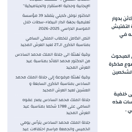
الإيجابية وجدلية الاستقرار والديناميكية”
الدكتور نوفل كديلي يتفقد 39 مؤسسة
ئن بدوار
تعليمية بجهة الدار البيضاء-سطات خلال
ملية التفتيش
الموسم الدراسي 2025-2026
شتبه في
النص الكامل للخطاب الملكي السامي
بمناسبة الذكرى الـ27 لعيد العرش المجيد
برقية تهنئة الى جلالة الملك محمد السادس
ص المبحوث
من الدكتور محمد الفائد بمناسبة عيد
ضوع مذكرة
العرش المجيد
 الشخصين
برقية تهنئة مرفوعة إلى جلالة الملك محمد
السادس بمناسبة الذكرى السابعة و
العشرين لعيد العرش المجيد
ى خلفية
جلالة الملك محمد السادس يصدر عفوه
بسات هذه
السامي على 1788 شخصا بمناسبة عيد
 .
العرش المجيد
جلالة الملك محمد السادس يترأس يومي
الخميس والجمعة مراسم احتفالات عيد