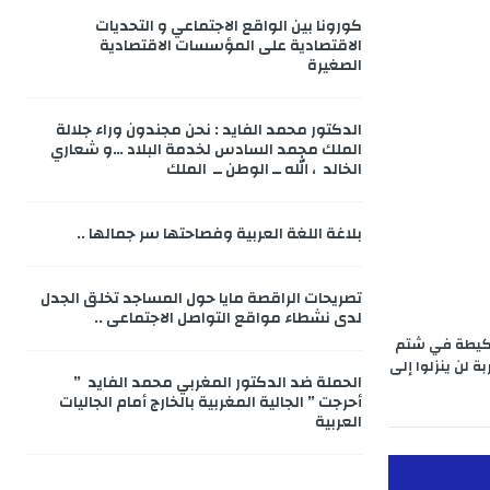
كورونا بين الواقع الاجتماعي و التحديات
الاقتصادية على المؤسسات الاقتصادية
الصغيرة
الدكتور محمد الفايد : نحن مجندون وراء جلالة
الملك محمد السادس لخدمة البلاد …و شعاري
الخالد ، الله ــ الوطن ــ الملك
بلاغة اللغة العربية وفصاحتها سر جمالها ..
تصريحات الراقصة مايا حول المساجد تخلق الجدل
لدى نشطاء مواقع التواصل الاجتماعي ..
سكيطة في شتم
ة لن ينزلوا إلى
الحملة ضد الدكتور المغربي محمد الفايد ”
أحرجت ” الجالية المغربية بالخارج أمام الجاليات
العربية