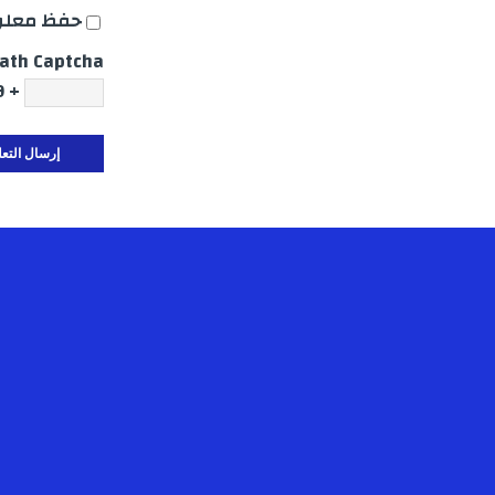
حفظ معلوم
ath Captcha
+ 89 = 92