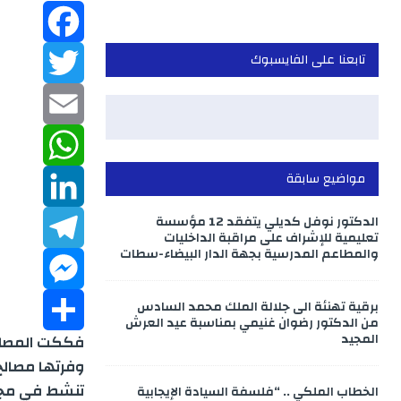
تابعنا على الفايسبوك
F
a
T
w
c
E
مواضيع سابقة
m
W
e
i
الدكتور نوفل كديلي يتفقد 12 مؤسسة
b
a
h
L
t
تعليمية للإشراف على مراقبة الداخليات
والمطاعم المدرسية بجهة الدار البيضاء-سطات
o
a
T
t
i
i
برقية تهنئة الى جلالة الملك محمد السادس
M
o
e
n
e
t
l
من الدكتور رضوان غنيمي بمناسبة عيد العرش
المجيد
فككت المصلحة
k
s
k
e
S
r
l
وفرتها مصالح
تنشط في مجال
الخطاب الملكي .. “فلسفة السيادة الإيجابية
e
e
s
h
A