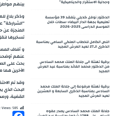
وجدلية الاستقرار والديناميكية”
بينهم مواطن 
p
d
g
s
a
وذكر بلاغ للم
الدكتور نوفل كديلي يتفقد 39 مؤسسة
p
e
r
r
I
تعليمية بجهة الدار البيضاء-سطات خلال
الموسم الدراسي 2025-2026
n
a
n
e
تسخيرها لنقل 
النص الكامل للخطاب الملكي السامي بمناسبة
m
g
الذكرى الـ27 لعيد العرش المجيد
و أضاف المصدر
عنهم أوضحت 
e
برقية تهنئة الى جلالة الملك محمد السادس
بحث على الصع
من الدكتور محمد الفائد بمناسبة عيد العرش
r
الآخرين هما 
المجيد
وقد تم الاحتف
برقية تهنئة مرفوعة إلى جلالة الملك محمد
البحث الذي ي
السادس بمناسبة الذكرى السابعة و العشرين
لعيد العرش المجيد
القضية، ورصد 
t Views:
585
جلالة الملك محمد السادس يصدر عفوه
السامي على 1788 شخصا بمناسبة عيد العرش