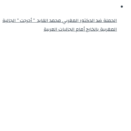
الحملة ضد الدكتور المغربي محمد الفايد ” أحرجت ” الجالية
المغربية بالخارج أمام الجاليات العربية