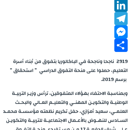
WhatsApp
LinkedIn
Telegram
Messenger
Share
2919 ناجحا وناجحة في الباكالوريا بتفوق من أبناء أسرة
التعليم، حصلوا على منحة التفوق الدراسي ” استحقاق ”
برسم 2019.
وبمناسبة الاحتفاء بهؤلاء المتفوقين، ترأس وزيـر التربيـة
الوطنيـة والتكويـن المهنـي والتعليـم العـالي والبحـث
العلمـي، سعيد أمزازي، حفل تكريم نظمته مؤسسـة محمـد
السـادس للنهـوض بالأعـمال الاجتماعيـة للتربيـة والتكويـن
عـلى شرف الدفعـة 17 مـن مسـتفيدي منحـة التفـوق