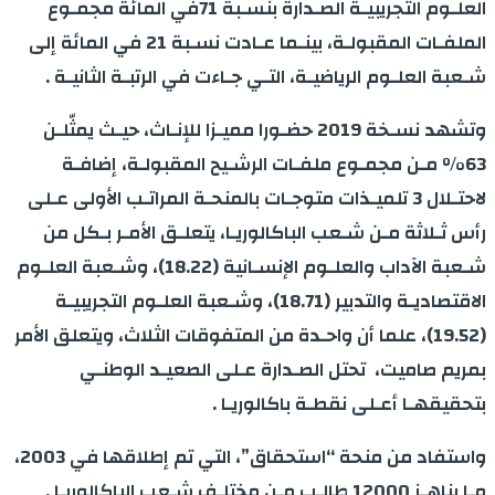
العلـوم التجريبيـة الصـدارة بنسـبة 71في المائة مجمـوع
الملفـات المقبولـة، بينـما عـادت نسـبة 21 في المائة إلى
شـعبة العلـوم الرياضيـة، التـي جـاءت في الرتبـة الثانيـة .
وتشهد نسـخة 2019 حضـورا مميـزا للإنـاث، حيـث يمثّلـن
63% مـن مجمـوع ملفـات الرشـيح المقبولـة، إضافـة
لاحتـلال 3 تلميـذات متوجـات بالمنحـة المراتـب الأولى عـلى
رأس ثـلاثة مـن شـعب الباكالوريـا، يتعلـق الأمـر بـكل من
شـعبة الآداب والعلـوم الإنسـانية (18.22)، وشـعبة العلـوم
الاقتصاديـة والتدبير (18.71)، وشـعبة العلـوم التجريبيـة
(19.52)، علما أن واحـدة من المتفوقات الثلاث، ويتعلق الأمر
بمريم صاميت، تحتل الصـدارة عـلى الصعيـد الوطنـي
بتحقيقهـا أعـلى نقطـة باكالوريـا .
واستفاد من منحة “استحقاق”، التي تم إطلاقها في 2003،
مـا يناهـز 12000 طالـب مـن مختلـف شـعب الباكالوريـا .