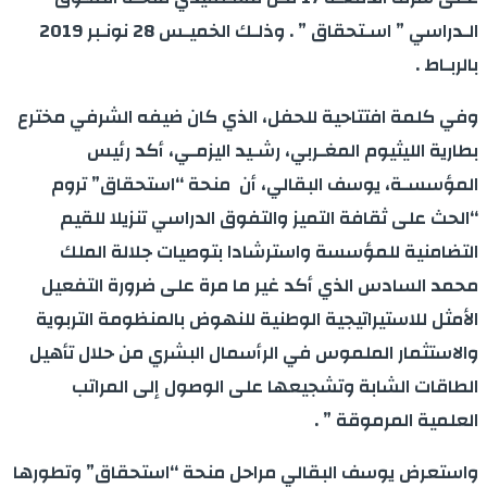
الـدراسي ” اسـتحقاق ” . وذلـك الخميـس 28 نونـبر 2019
بالربـاط .
وفي كلمة افتتاحية للحفل، الذي كان ضيفه الشرفي مخترع
بطارية الليثيوم المغـربي، رشـيد اليزمـي، أكد رئيس
المؤسسـة، يوسف البقالي، أن منحة “استحقاق” تروم
“الحث على ثقافة التميز والتفوق الدراسي تنزيلا للقيم
التضامنية للمؤسسة واسترشادا بتوصيات جلالة الملك
محمد السادس الذي أكد غير ما مرة على ضرورة التفعيل
الأمثل للاستيراتيجية الوطنية للنهوض بالمنظومة التربوية
والاستثمار الملموس في الرأسمال البشري من حلال تأهيل
الطاقات الشابة وتشجيعها على الوصول إلى المراتب
العلمية المرموقة ” .
واستعرض يوسف البقالي مراحل منحة “استحقاق” وتطورها