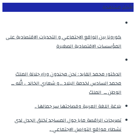
الأكثر مشاهدة
كورونا بين الواقع الاجتماعي و التحديات الاقتصادية على
المؤسسات الاقتصادية الصغيرة
الدكتور محمد الفايد : نحن مجندون وراء جلالة الملك
محمد السادس لخدمة البلاد …و شعاري الخالد ، الله ــ
الوطن ــ الملك
بلاغة اللغة العربية وفصاحتها سر جمالها ..
تصريحات الراقصة مايا حول المساجد تخلق الجدل لدى
نشطاء مواقع التواصل الاجتماعي ..