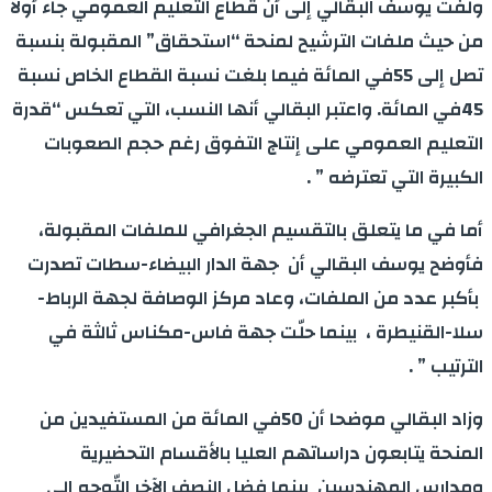
ولفت يوسف البقالي إلى أن قطاع التعليم العمومي جاء أولا
من حيث ملفات الترشيح لمنحة “استحقاق” المقبولة بنسبة
تصل إلى 55في المائة فيما بلغت نسبة القطاع الخاص نسبة
45في المائة. واعتبر البقالي أنها النسب، التي تعكس “قدرة
التعليم العمومي على إنتاج التفوق رغم حجم الصعوبات
الكبيرة التي تعترضه ” .
أما في ما يتعلق بالتقسیم الجغرافي للملفات المقبولة،
فأوضح يوسف البقالي أن جهة الدار البیضاء-سطات تصدرت
بأكبر عدد من الملفات، وعاد مركز الوصافة لجهة الرباط-
سلا-القنیطرة ، بینما حلّت جهة فاس-مكناس ثالثة في
الترتیب ” .
وزاد البقالي موضحا أن 50في المائة من المستفیدين من
المنحة يتابعون دراساتهم العلیا بالأقسام التحضیریة
ومدارس المهندسین ​ بینما فضل النصف الآخر التّوجه إلى