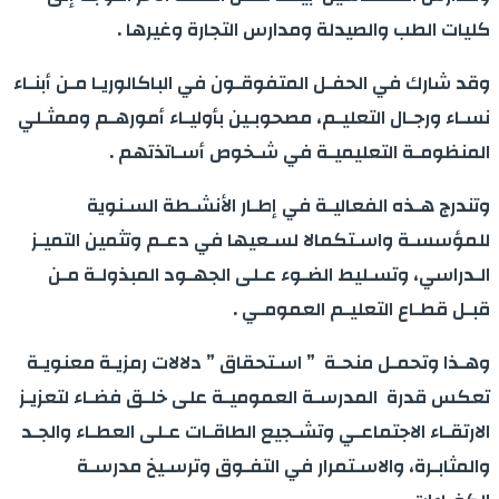
كلیات الطب والصیدلة ومدارس التجارة وغيرها .
وقد شارك في الحفـل المتفوقـون في الباكالوريـا مـن أبنـاء
نسـاء ورجـال التعليـم، مصحوبـين بأوليـاء أمورهـم وممثـلي
المنظومـة التعليميـة في شـخوص أسـاتذتهم .
وتندرج هـذه الفعاليـة في إطـار الأنشـطة السـنوية
للمؤسسـة واسـتكمالا لسـعيها في دعـم وتثمين التميـز
الـدراسي، وتسـليط الضـوء عـلى الجهـود المبذولـة مـن
قبـل قطـاع التعليـم العمومـي .
وهـذا وتحمـل منحـة ” اسـتحقاق ” دلالات رمزيـة معنويـة
تعكس قدرة المدرسـة العموميـة على خلـق فضـاء لتعزيـز
الارتقـاء الاجتماعـي وتشـجيع الطاقـات عـلى العطـاء والجـد
والمثابـرة، والاسـتمرار في التفـوق وترسـيخ مدرسـة