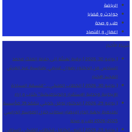
الرياضة
حوادث و قضايا
طب و صحة
اعمال و اقتصاد
شريط الأخبار
[ يوليو 30, 2026 ]
برقية تهنئة الى جلالة الملك محمد
السادس من الدكتور رضوان غنيمي بمناسبة عيد العرش
المجيد
الاخبار
[ يوليو 30, 2026 ]
الخطاب الملكي .. “فلسفة السيادة
الإيجابية وجدلية الاستقرار والديناميكية”
كتاب و اراء
[ يوليو 29, 2026 ]
الدكتور نوفل كديلي يتفقد 39 مؤسسة
تعليمية بجهة الدار البيضاء-سطات خلال الموسم الدراسي
2025-2026
طب و صحة
[ يوليو 29, 2026 ]
النص الكامل للخطاب الملكي السامي