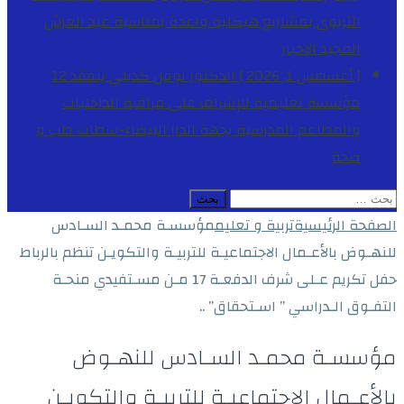
التربوي بمشاريع هيكلية واعدة بمناسبة عيد العرش
المجيد
الاخبار
[ أغسطس 1, 2026 ]
الدكتور نوفل كديلي يتفقد 12
مؤسسة تعليمية للإشراف على مراقبة الداخليات
والمطاعم المدرسية بجهة الدار البيضاء-سطات
طب و
صحة
البحث
عن:
الصفحة الرئيسية
تربية و تعليم
مؤسسـة محمـد السـادس
للنهـوض بالأعـمال الاجتماعيـة للتربيـة والتكويـن تنظم بالرباط
حفل تكريم عـلى شرف الدفعـة 17 مـن مسـتفيدي منحـة
التفـوق الـدراسي ” اسـتحقاق” ..
مؤسسـة محمـد السـادس للنهـوض
بالأعـمال الاجتماعيـة للتربيـة والتكويـن