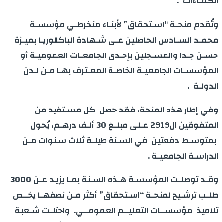
الكفـاءات .
وتُقدم منحـة “اسـتحقاق” لأبنـاء منخرطـي مؤسسـة
محمـد السـادس الحاصلين عـى شـهادة الباكالوريـا بميـزة
حسـن جـدا والمسـجلين بإحـدى الجامعـات العموميـة أو
المؤسسـات الجامعيـة الخاصـة المعـترف بهـا مـن لـدن
الدولـة .
وفي إطار هذه المنحة، فقد حصل كل مسـتفيد من
المتفوقين ال2919 عـلى مبلـغ 30 ألـف درهـم، يُحول
بمتوسـط دفعتين في السـنة طيلـة ثلاث سـنوات مـن
الدراسـة الجامعيـة .
وقـد توصلـت المؤسسـة هـذه السـنة بمـا يزيـد عـن 3000
طلـب ترشـيح لمنحـة “اسـتحقاق” أكثر مـن نصفهـا يخــص
تلاميذ مؤسســات التعليــم العمومــي. واحتلـت شـعبة