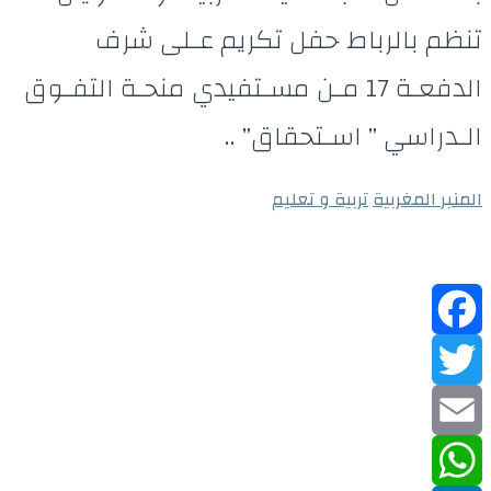
تنظم بالرباط حفل تكريم عـلى شرف
الدفعـة 17 مـن مسـتفيدي منحـة التفـوق
الـدراسي ” اسـتحقاق” ..
المنبر المغربية
تربية و تعليم
Facebook
Twitter
Email