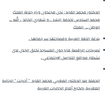
الدكتور محمد الفايد : نحن مجندون وراء جلالة الملك
محمد السادس لخدمة البلاد …و شعاري الخالد ، الله ــ
الوطن ــ الملك
بلاغة اللغة العربية وفصاحتها سر جمالها ..
تصريحات الراقصة مايا حول المساجد تخلق الجدل لدى
نشطاء مواقع التواصل الاجتماعي ..
الحملة ضد الدكتور المغربي محمد الفايد ” أحرجت ” الجالية
المغربية بالخارج أمام الجاليات العربية