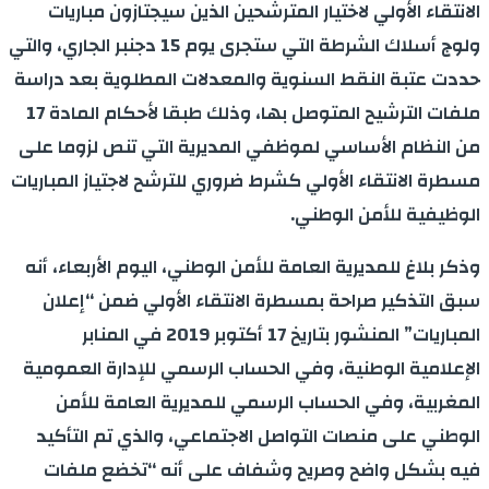
الانتقاء الأولي لاختيار المترشحين الذين سيجتازون مباريات
ولوج أسلاك الشرطة التي ستجرى يوم 15 دجنبر الجاري، والتي
حددت عتبة النقط السنوية والمعدلات المطلوية بعد دراسة
ملفات الترشيح المتوصل بها، وذلك طبقا لأحكام المادة 17
من النظام الأساسي لموظفي المديرية التي تنص لزوما على
مسطرة الانتقاء الأولي كشرط ضروري للترشح لاجتياز المباريات
الوظيفية للأمن الوطني.
وذكر بلاغ للمديرية العامة للأمن الوطني، اليوم الأربعاء، أنه
سبق التذكير صراحة بمسطرة الانتقاء الأولي ضمن “إعلان
المباريات” المنشور بتاريخ 17 أكتوبر 2019 في المنابر
الإعلامية الوطنية، وفي الحساب الرسمي للإدارة العمومية
المغربية، وفي الحساب الرسمي للمديرية العامة للأمن
الوطني على منصات التواصل الاجتماعي، والذي تم التأكيد
فيه بشكل واضح وصريح وشفاف على أنه “تخضع ملفات