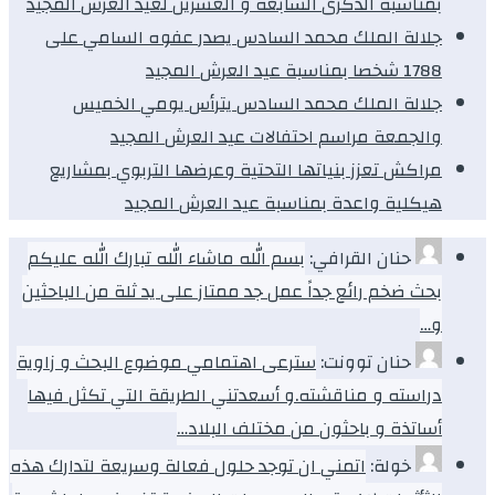
بمناسبة الذكرى السابعة و العشرين لعيد العرش المجيد
جلالة الملك محمد السادس يصدر عفوه السامي على
1788 شخصا بمناسبة عيد العرش المجيد
جلالة الملك محمد السادس يترأس يومي الخميس
والجمعة مراسم احتفالات عيد العرش المجيد
مراكش تعزز بنياتها التحتية وعرضها التربوي بمشاريع
هيكلية واعدة بمناسبة عيد العرش المجيد
حنان القرافي:
بسم الله ماشاء الله تبارك الله عليكم
بحث ضخم رائع جداً عمل جد ممتاز على يد ثلة من الباحثين
و…
حنان توونت:
سترعى اهتمامي موضوع البحث و زاوية
دراسته و مناقشته.و أسعدتني الطريقة التي تكثل فيها
أساتذة و باحثون من مختلف البلاد…
خولة:
اتمني ان توجد حلول فعالة وسريعة لتدارك هذه