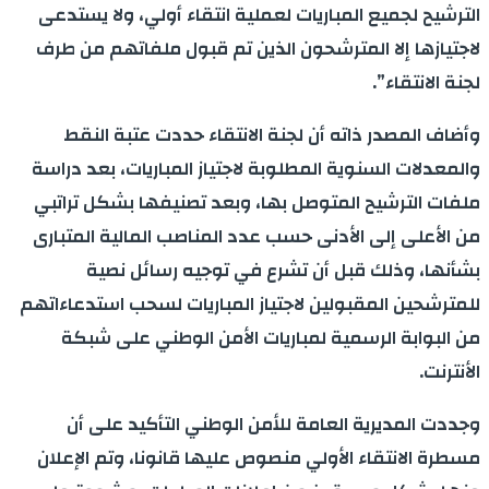
الترشيح لجميع المباريات لعملية انتقاء أولي، ولا يستدعى
لاجتيازها إلا المترشحون الذين تم قبول ملفاتهم من طرف
لجنة الانتقاء”.
وأضاف المصدر ذاته أن لجنة الانتقاء حددت عتبة النقط
والمعدلات السنوية المطلوبة لاجتياز المباريات، بعد دراسة
ملفات الترشيح المتوصل بها، وبعد تصنيفها بشكل تراتبي
من الأعلى إلى الأدنى حسب عدد المناصب المالية المتباری
بشأنها، وذلك قبل أن تشرع في توجيه رسائل نصية
للمترشحين المقبولين لاجتياز المباريات لسحب استدعاءاتهم
من البوابة الرسمية لمباريات الأمن الوطني على شبكة
الأنترنت.
وجددت المديرية العامة للأمن الوطني التأكيد على أن
مسطرة الانتقاء الأولي منصوص عليها قانونا، وتم الإعلان