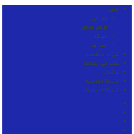
المنبر
من نحن
طاقم العمل
ميثاقنا
اتصل بنا
شروط الإستخدام
للنشر في الموقع
للإشهار
النسخة الفرنسية
النسخة الإنجليزية
Facebook
Youtube
Twitter
instagram