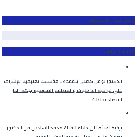
تابعنا على الفايسبوك
مواضيع سابقة
الدكتور نوفل كديلي يتفقد 12 مؤسسة تعليمية للإشراف
على مراقبة الداخليات والمطاعم المدرسية بجهة الدار
البيضاء-سطات
برقية تهنئة الى جلالة الملك محمد السادس من الدكتور
رضوان غنيمي بمناسبة عيد العرش المجيد