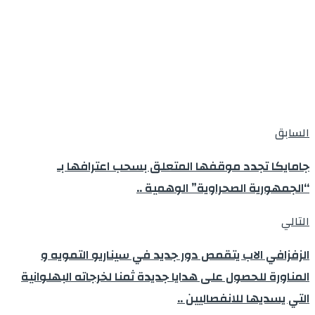
السابق
جامايكا تجدد موقفها المتعلق بسحب اعترافها بـ
“الجمهورية الصحراوية” الوهمية ..
التالي
الزفزافي الاب يتقمص دور جديد في سيناريو التمويه و
المناورة للحصول على هدايا جديدة ثمنا لخرجاته البهلوانية
التي يسديها للانفصاليين ..