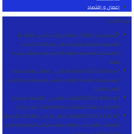
اعمال و اقتصاد
شريط الأخبار
[ أغسطس 1, 2026 ]
الدكتور نوفل كديلي يتفقد 12
مؤسسة تعليمية للإشراف على مراقبة الداخليات
والمطاعم المدرسية بجهة الدار البيضاء-سطات
طب و
صحة
[ يوليو 30, 2026 ]
برقية تهنئة الى جلالة الملك محمد
السادس من الدكتور رضوان غنيمي بمناسبة عيد العرش
المجيد
الاخبار
[ يوليو 30, 2026 ]
الخطاب الملكي .. “فلسفة السيادة
الإيجابية وجدلية الاستقرار والديناميكية”
كتاب و اراء
[ يوليو 29, 2026 ]
الدكتور نوفل كديلي يتفقد 39 مؤسسة
تعليمية بجهة الدار البيضاء-سطات خلال الموسم الدراسي
2025-2026
طب و صحة