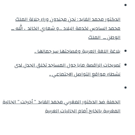
الدكتور محمد الفايد : نحن مجندون وراء جلالة الملك
محمد السادس لخدمة البلاد …و شعاري الخالد ، الله ــ
الوطن ــ الملك
بلاغة اللغة العربية وفصاحتها سر جمالها ..
تصريحات الراقصة مايا حول المساجد تخلق الجدل لدى
نشطاء مواقع التواصل الاجتماعي ..
الحملة ضد الدكتور المغربي محمد الفايد ” أحرجت ” الجالية
المغربية بالخارج أمام الجاليات العربية