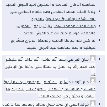
بمناسبة الذكرى السابعة و العشرين لعيد العرش المجيد
جلالة الملك محمد السادس يصدر عفوه السامي على
1788 شخصا بمناسبة عيد العرش المجيد
جلالة الملك محمد السادس يترأس يومي الخميس
والجمعة مراسم احتفالات عيد العرش المجيد
مراكش تعزز بنياتها التحتية وعرضها التربوي بمشاريع
هيكلية واعدة بمناسبة عيد العرش المجيد
حنان القرافي:
بسم الله ماشاء الله تبارك الله عليكم
بحث ضخم رائع جداً عمل جد ممتاز على يد ثلة من الباحثين
و…
حنان توونت:
سترعى اهتمامي موضوع البحث و زاوية
دراسته و مناقشته.و أسعدتني الطريقة التي تكثل فيها
أساتذة و باحثون من مختلف البلاد…
خولة:
اتمني ان توجد حلول فعالة وسريعة لتدارك هذه