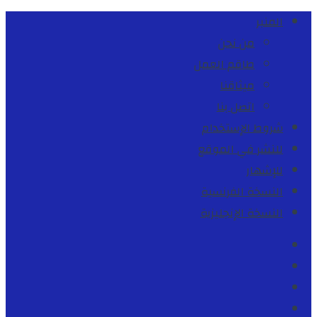
المنبر
من نحن
طاقم العمل
ميثاقنا
اتصل بنا
شروط الإستخدام
للنشر في الموقع
للإشهار
النسخة الفرنسية
النسخة الإنجليزية
Facebook
Youtube
Twitter
instagram