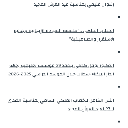
رضوان غنيمي بمناسبة عيد العرش المجيد
الخطاب الملكي .. “فلسفة السيادة الإيجابية وجدلية
الاستقرار والديناميكية”
الدكتور نوفل كديلي يتفقد 39 مؤسسة تعليمية بجهة
الدار البيضاء-سطات خلال الموسم الدراسي 2025-2026
النص الكامل للخطاب الملكي السامي بمناسبة الذكرى
الـ27 لعيد العرش المجيد