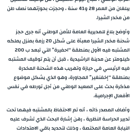
يبلغان من العمر 28 و41 سنة ، وحجزت بحوزتهما نصف طن
من مخدر الشيرا.
وأوضح بلاغ للمديرية العامة للأمن الوطني أنه جرى حجز
شحنة مخدر الشيرا معبأة على شكل 20 رزمة بمنزل يملكه
المشتبه فيه الأول بمنطقة “احفيرة” التي تبعد ب 200
كيلومتر عن مدينة الراشيدية ، قبل أن يتم توقيف المشتبه
فيه الرئيسي في حيازة وتهريب هذه الشحنة المخدرة
بمنطقة “إخفنغير” المجاورة، وهو الذي يشكل موضوع
مذكرة بحث على الصعيد الوطني من أجل تورطه في نفس
الأفعال الإجرامية.
وأضاف المصدر ذاته ، أنه تم الاحتفاظ بالمشتبه فيهما تحت
تدبير الحراسة النظرية ، رهن إشارة البحث الذي تشرف عليه
النيابة العامة المختصة ، وذلك لتحديد باقي الامتدادات