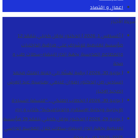
اعمال و اقتصاد
شريط الأخبار
[ أغسطس 1, 2026 ]
الدكتور نوفل كديلي يتفقد 12
مؤسسة تعليمية للإشراف على مراقبة الداخليات
والمطاعم المدرسية بجهة الدار البيضاء-سطات
طب و
صحة
[ يوليو 30, 2026 ]
برقية تهنئة الى جلالة الملك محمد
السادس من الدكتور رضوان غنيمي بمناسبة عيد العرش
المجيد
الاخبار
[ يوليو 30, 2026 ]
الخطاب الملكي .. “فلسفة السيادة
الإيجابية وجدلية الاستقرار والديناميكية”
كتاب و اراء
[ يوليو 29, 2026 ]
الدكتور نوفل كديلي يتفقد 39 مؤسسة
تعليمية بجهة الدار البيضاء-سطات خلال الموسم الدراسي
2025-2026
طب و صحة