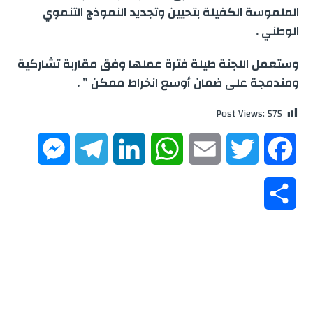
الملموسة الكفيلة بتحيين وتجديد النموذج التنموي
الوطني .
وستعمل اللجنة طيلة فترة عملها وفق مقاربة تشاركية
ومندمجة على ضمان أوسع انخراط ممكن ” .
Post Views:
575
M
T
L
W
E
T
F
e
e
i
h
m
w
a
S
s
l
n
a
a
i
c
h
s
e
k
t
i
t
e
a
e
g
e
s
l
t
b
r
n
r
d
A
e
o