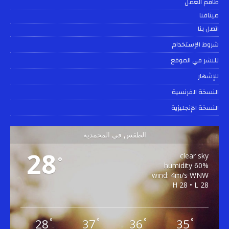
طاقم العمل
ميثاقنا
اتصل بنا
شروط الإستخدام
للنشر في الموقع
للإشهار
النسخة الفرنسية
النسخة الإنجليزية
الطقس في المحمدية
28
clear sky
°
60% humidity
wind: 4m/s WNW
H 28 • L 28
28
37
36
35
°
°
°
°