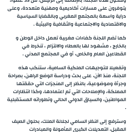
وتتكون هذه اللجنة، بالإضافة إلى الرئيس، من 35 عضوا،
e
m
n
p
k
يتوفرون على مسارات أكاديمية ومهنية متعددة، وعلى
دراية واسعة بالمجتمع المغربي وبالقضايا السياسية
r
والاقتصادية والاجتماعية والثقافية والبيئية .
كما تضم اللجنة كفاءات مغربية تعمل داخل الوطن و
بالخارج ، مشهود لها بالعطاء والالتزام ، تنخرط في
القطاعين العام والخاص، أو في المجتمع المدني .
وتفعيلا للتوجيهات الملكية السامية، ستنكب هذه
اللجنة، منذ الآن، على بحث ودراسة الوضع الراهن، بصراحة
وجرأة وموضوعية، بالنظر إلى المنجزات التي حققتها
المملكة، والإصلاحات التي تم اعتمادها، وكذا انتظارات
المواطنين، والسياق الدولي الحالي وتطوراته المستقبلية
.
وسترفع إلى النظر السامي لجلالة الملك، بحلول الصيف
المقبل، التعديلات الكبرى المأمولة والمبادرات