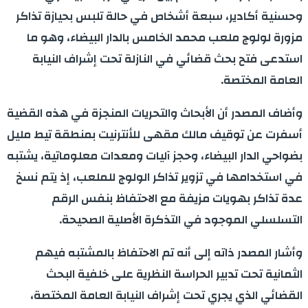
وحسنية أكادير، سبعة أشخاص في حالة تلبس بحيازة تذاكر
مزورة لولوج ملعب محمد الخامس بالدار البيضاء، وهو ما
استدعى فتح بحث قضائي في النازلة تحت إشراف النيابة
العامة المختصة.
وأضاف المصدر أن الأبحاث والتحريات المنجزة في هذه القضية
أسفرت عن توقيف مالك مقهى للأنترنيت بمنطقة تيط مليل
بضواحي الدار البيضاء، وحجز آليات ومعدات معلوماتية، يشتبه
في استخدامها في تزوير تذاكر الولوج للملعب، إذ يتم نسخ
عدة تذاكر بهويات مزيفة مع الاحتفاظ بنفس الرقم
التسلسلي الموجود في التذكرة الأصلية الصحيحة.
وأشار المصدر ذاته إلى أنه تم الاحتفاظ بالمشتبه فيهم
الثمانية تحت تدبير الحراسة النظرية على خلفية البحث
القضائي الذي يجري تحت إشراف النيابة العامة المختصة،