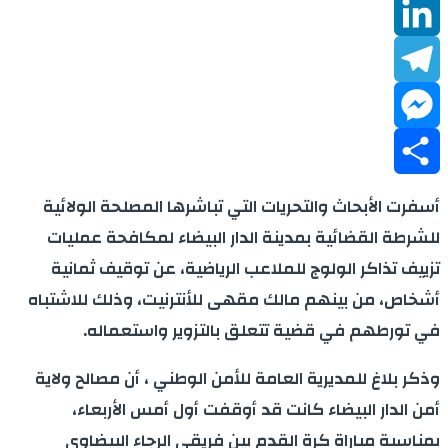
WhatsApp
LinkedIn
Telegram
Messenger
Share
أسفرت الأبحاث والتحريات التي تباشرها المصلحة الولائية
للشرطة القضائية بمدينة الدار البيضاء لمكافحة عمليات
تزييف تذاكر الولوج للملاعب الرياضية، عن توقيف ثمانية
أشخاص، من بينهم مالك مقهى للأنترنيت، وذلك للاشتباه
في تورطهم في قضية تتعلق بالتزوير واستعماله.
وذكر بلاغ للمديرية العامة للأمن الوطني ، أن مصالح ولاية
أمن الدار البيضاء كانت قد أوقفت أول أمس الأربعاء،
بمناسبة مباراة كرة القدم بين فريقي الرجاء البيضاوي