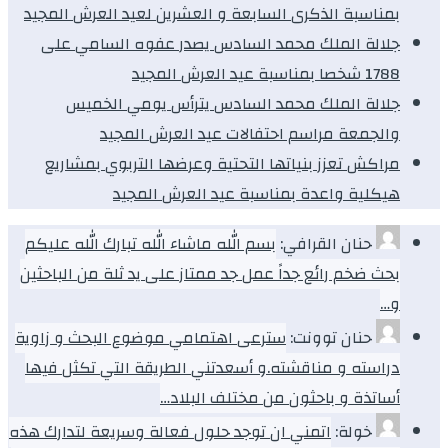
بمناسبة الذكرى السابعة و العشرين لعيد العرش المجيد
جلالة الملك محمد السادس يصدر عفوه السامي على
1788 شخصا بمناسبة عيد العرش المجيد
جلالة الملك محمد السادس يترأس يومي الخميس
والجمعة مراسم احتفالات عيد العرش المجيد
مراكش تعزز بنياتها التحتية وعرضها التربوي بمشاريع
هيكلية واعدة بمناسبة عيد العرش المجيد
حنان القرافي:
بسم الله ماشاء الله تبارك الله عليكم
بحث ضخم رائع جداً عمل جد ممتاز على يد ثلة من الباحثين
و…
حنان توونت:
سترعى اهتمامي موضوع البحث و زاوية
دراسته و مناقشته.و أسعدتني الطريقة التي تكثل فيها
أساتذة و باحثون من مختلف البلاد…
خولة:
اتمني ان توجد حلول فعالة وسريعة لتدارك هذه