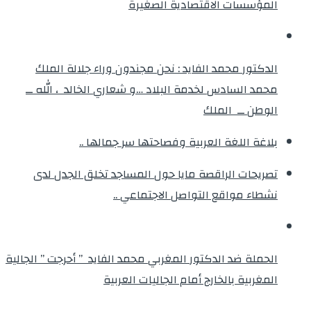
المؤسسات الاقتصادية الصغيرة
الدكتور محمد الفايد : نحن مجندون وراء جلالة الملك
محمد السادس لخدمة البلاد …و شعاري الخالد ، الله ــ
الوطن ــ الملك
بلاغة اللغة العربية وفصاحتها سر جمالها ..
تصريحات الراقصة مايا حول المساجد تخلق الجدل لدى
نشطاء مواقع التواصل الاجتماعي ..
الحملة ضد الدكتور المغربي محمد الفايد ” أحرجت ” الجالية
المغربية بالخارج أمام الجاليات العربية