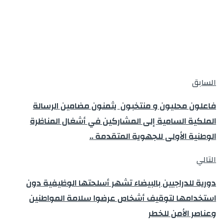
السابق
فاعلون محليون و منتخبون يثمنون مضامين الرسالة
الملكية السامية إلى المشاركين في أشغال المناظرة
الوطنية الأولى للجهوية المتقدمة ..
التالي
دورية للدراجيين بالبيضاء تشهر أسلحتها الوظيفية دون
استخدامها لتوقيف أشخاص عرضوا سلامة المواطنين
وعناصر الأمن للخطر