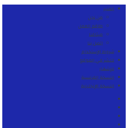
المنبر
من نحن
طاقم العمل
ميثاقنا
اتصل بنا
شروط الإستخدام
للنشر في الموقع
للإشهار
النسخة الفرنسية
النسخة الإنجليزية
Facebook
Youtube
Twitter
instagram