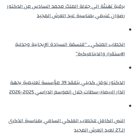
برقية تهنئة الى جلالة الملك محمد السادس من الدكتور
رضوان غنيمي بمناسبة عيد العرش المجيد
الخطاب الملكي .. “فلسفة السيادة الإيجابية وجدلية
الاستقرار والديناميكية”
الدكتور نوفل كديلي يتفقد 39 مؤسسة تعليمية بجهة
الدار البيضاء-سطات خلال الموسم الدراسي 2025-2026
النص الكامل للخطاب الملكي السامي بمناسبة الذكرى
الـ27 لعيد العرش المجيد