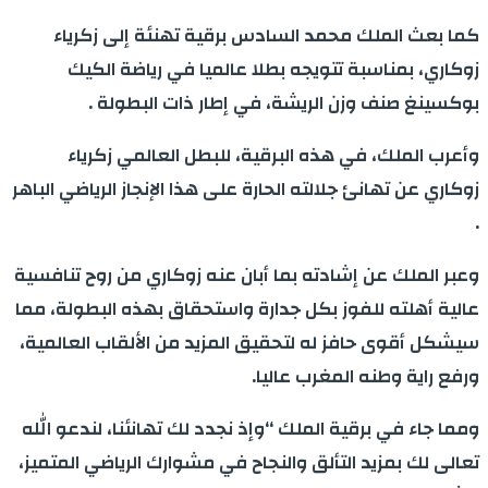
كما بعث الملك محمد السادس برقية تهنئة إلى زكرياء
زوكاري، بمناسبة تتويجه بطلا عالميا في رياضة الكيك
بوكسينغ صنف وزن الريشة، في إطار ذات البطولة .
وأعرب الملك، في هذه البرقية، للبطل العالمي زكرياء
زوكاري عن تهانئ جلالته الحارة على هذا الإنجاز الرياضي الباهر
.
وعبر الملك عن إشادته بما أبان عنه زوكاري من روح تنافسية
عالية أهلته للفوز بكل جدارة واستحقاق بهذه البطولة، مما
سيشكل أقوى حافز له لتحقيق المزيد من الألقاب العالمية،
ورفع راية وطنه المغرب عاليا.
ومما جاء في برقية الملك “وإذ نجدد لك تهانئنا، لندعو الله
تعالى لك بمزيد التألق والنجاح في مشوارك الرياضي المتميز،