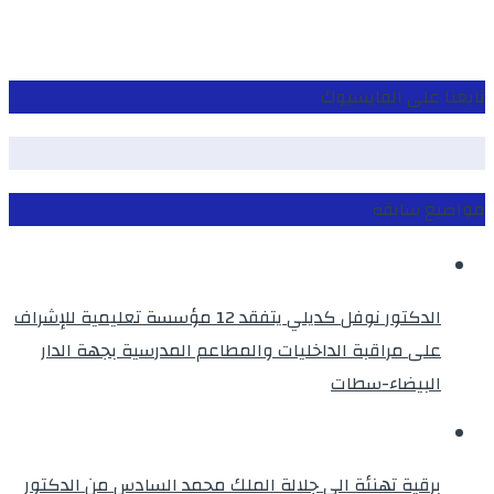
تابعنا على الفايسبوك
مواضيع سابقة
الدكتور نوفل كديلي يتفقد 12 مؤسسة تعليمية للإشراف
على مراقبة الداخليات والمطاعم المدرسية بجهة الدار
البيضاء-سطات
برقية تهنئة الى جلالة الملك محمد السادس من الدكتور