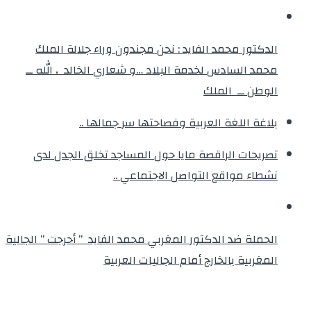
الدكتور محمد الفايد : نحن مجندون وراء جلالة الملك
محمد السادس لخدمة البلاد …و شعاري الخالد ، الله ــ
الوطن ــ الملك
بلاغة اللغة العربية وفصاحتها سر جمالها ..
تصريحات الراقصة مايا حول المساجد تخلق الجدل لدى
نشطاء مواقع التواصل الاجتماعي ..
الحملة ضد الدكتور المغربي محمد الفايد ” أحرجت ” الجالية
المغربية بالخارج أمام الجاليات العربية