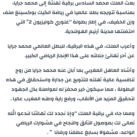
بعث الملك محمد السادس برقية تهنئة إلى محمد جرايا،
بمناسبة تتويجه بطلا عالميا في رياضة الكيك بوكسينغ صنف
وزن الخفيف، في إطار بطولة “غلوري كوليزيون 2” التي
احتضنتها مدينة أرنيم الهولندية.
وأعرب الملك، في هذه البرقية، للبطل العالمي محمد جرايا
عن أحر تهانئ جلالته على هذا الإنجاز الرياضي الكبير.
وأشاد العاهل المغربي بما أبان عنه محمد جرايا من روح
تنافسية عالية أهلته للتتويج عن جدارة واستحقاق في هذه
البطولة ، مما سيكون خير محفز له لمواصلة بذل الجهود
لتحقيق المزيد من الألقاب، ورفع راية وطنه المغرب عاليا .
ومما جاء في برقية الملك “وإذ نجدد لك تهانئنا لندعو الله
تعالى لك بموصول التألق والنجاح في مشوارك الرياضي
الواعد، مشمولا بسابغ عطفنا ورضانا ” .