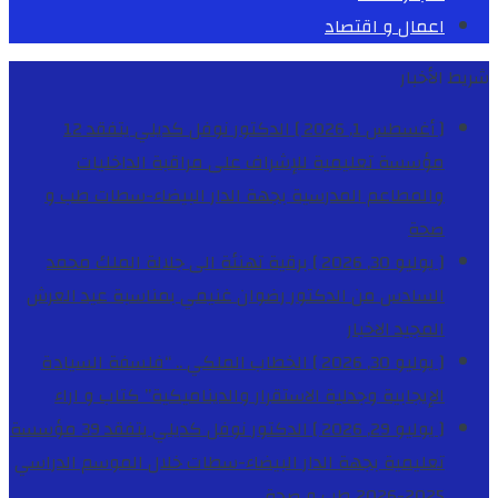
اعمال و اقتصاد
شريط الأخبار
[ أغسطس 1, 2026 ]
الدكتور نوفل كديلي يتفقد 12
مؤسسة تعليمية للإشراف على مراقبة الداخليات
والمطاعم المدرسية بجهة الدار البيضاء-سطات
طب و
صحة
[ يوليو 30, 2026 ]
برقية تهنئة الى جلالة الملك محمد
السادس من الدكتور رضوان غنيمي بمناسبة عيد العرش
المجيد
الاخبار
[ يوليو 30, 2026 ]
الخطاب الملكي .. “فلسفة السيادة
الإيجابية وجدلية الاستقرار والديناميكية”
كتاب و اراء
[ يوليو 29, 2026 ]
الدكتور نوفل كديلي يتفقد 39 مؤسسة
تعليمية بجهة الدار البيضاء-سطات خلال الموسم الدراسي
2025-2026
طب و صحة