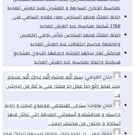
بمناسبة الذكرى السابعة و العشرين لعيد العرش المجيد
جلالة الملك محمد السادس يصدر عفوه السامي على
1788 شخصا بمناسبة عيد العرش المجيد
جلالة الملك محمد السادس يترأس يومي الخميس
والجمعة مراسم احتفالات عيد العرش المجيد
مراكش تعزز بنياتها التحتية وعرضها التربوي بمشاريع
هيكلية واعدة بمناسبة عيد العرش المجيد
حنان القرافي:
بسم الله ماشاء الله تبارك الله عليكم
بحث ضخم رائع جداً عمل جد ممتاز على يد ثلة من الباحثين
و…
حنان توونت:
سترعى اهتمامي موضوع البحث و زاوية
دراسته و مناقشته.و أسعدتني الطريقة التي تكثل فيها
أساتذة و باحثون من مختلف البلاد…
خولة:
اتمني ان توجد حلول فعالة وسريعة لتدارك هذه