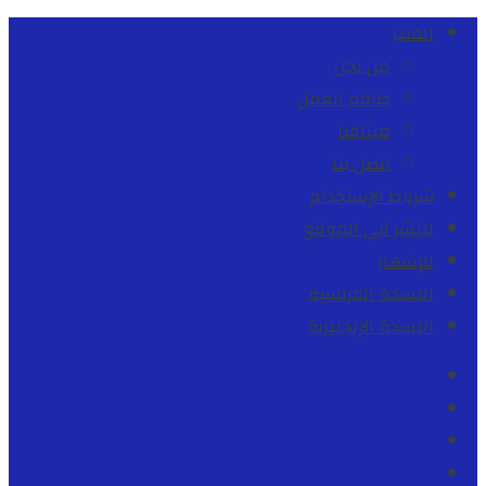
المنبر
من نحن
طاقم العمل
ميثاقنا
اتصل بنا
شروط الإستخدام
للنشر في الموقع
للإشهار
النسخة الفرنسية
النسخة الإنجليزية
Facebook
Youtube
Twitter
instagram