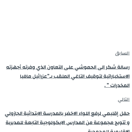
السابق
رسالة شكر الى الحموشي على التعاون الذي وفرته أجهزته
الاستخباراتية لتوقيف التاغي الملقب بـ”عزرائيل مافيا
المخدرات ” .
التالي
حفل إقليمي لرفع اللواء الاخضر بالمدرسة الابتدائية الجازولي
و تتويج مجموعة من المدارس الايكولوجية التابعة للمديرية
الاقليمية للمحمدية ..