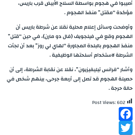
أصيبوا في هجوم بواسطة السلاح الأبيض قرب باريس،
مؤكدة “مقتل” منفذ الهجوم .
وأوضحت وسائل إعلام محلية نقلا عن شرطة باريس أن
الهجوم وقع في فيلجويف (فال دو مارن)، في حين “قتل”
منفذ الهجوم بالبلدة المجاورة “لهاي لي روز” بعد أن لجأت
الشرطة لاستخدام أسلحتها الوظيفية .
وأشار “فرانس تيليفيزيون”، نقلا عن نقابة الشرطة، إلى أن
حصيلة الهجوم قد تصل إلى أربعة جرحى، بينهم شخص في
حالة حرجة .
Post Views:
602
Facebook