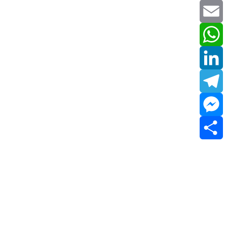
Twitter
Email
WhatsApp
LinkedIn
Telegram
Messenger
Share