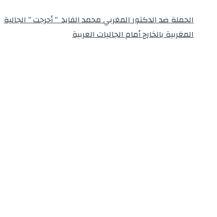
الحملة ضد الدكتور المغربي محمد الفايد ” أحرجت ” الجالية
المغربية بالخارج أمام الجاليات العربية