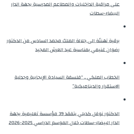
على مراقبة الداخليات والمطاعم المدرسية بجهة الدار
البيضاء-سطات
برقية تهنئة الى جلالة الملك محمد السادس من الدكتور
رضوان غنيمي بمناسبة عيد العرش المجيد
الخطاب الملكي .. “فلسفة السيادة الإيجابية وجدلية
الاستقرار والديناميكية”
الدكتور نوفل كديلي يتفقد 39 مؤسسة تعليمية بجهة
الدار البيضاء-سطات خلال الموسم الدراسي 2025-2026