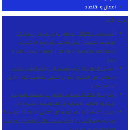
اعمال و اقتصاد
شريط الأخبار
[ أغسطس 1, 2026 ]
الدكتور نوفل كديلي يتفقد 12
مؤسسة تعليمية للإشراف على مراقبة الداخليات
والمطاعم المدرسية بجهة الدار البيضاء-سطات
طب و
صحة
[ يوليو 30, 2026 ]
برقية تهنئة الى جلالة الملك محمد
السادس من الدكتور رضوان غنيمي بمناسبة عيد العرش
المجيد
الاخبار
[ يوليو 30, 2026 ]
الخطاب الملكي .. “فلسفة السيادة
الإيجابية وجدلية الاستقرار والديناميكية”
كتاب و اراء
[ يوليو 29, 2026 ]
الدكتور نوفل كديلي يتفقد 39 مؤسسة
تعليمية بجهة الدار البيضاء-سطات خلال الموسم الدراسي
2025-2026
طب و صحة