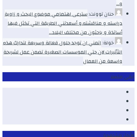
و…
حنان توونت:
سترعى اهتمامي موضوع البحث و زاوية
دراسته و مناقشته.و أسعدتني الطريقة التي تكثل فيها
أساتذة و باحثون من مختلف البلاد…
خولة:
اتمني ان توجد حلول فعالة وسريعة لتدارك هذه
الثأثيرات لان حتي الموسسات الصغيرة تضمن عمل لشريحة
واسعة من العمال
ابقى متصلا
Facebook
Youtube
Twitter
instagram
الأكثر مشاهدة