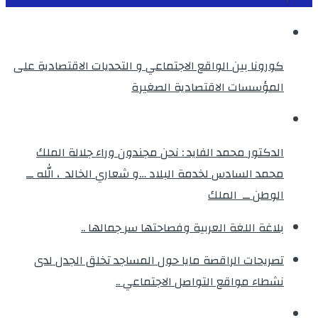
كورونا بين الواقع الاجتماعي و التحديات الاقتصادية على
المؤسسات الاقتصادية الصغيرة
الدكتور محمد الفايد : نحن مجندون وراء جلالة الملك
محمد السادس لخدمة البلاد …و شعاري الخالد ، الله ــ
الوطن ــ الملك
بلاغة اللغة العربية وفصاحتها سر جمالها ..
تصريحات الراقصة مايا حول المساجد تخلق الجدل لدى
نشطاء مواقع التواصل الاجتماعي ..