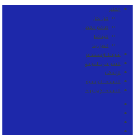
المنبر
من نحن
طاقم العمل
ميثاقنا
اتصل بنا
شروط الإستخدام
للنشر في الموقع
للإشهار
النسخة الفرنسية
النسخة الإنجليزية
Facebook
Youtube
Twitter
instagram