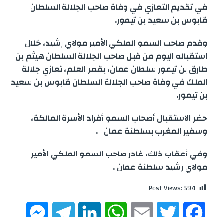
e
g
e
s
l
t
b
في تقديم التعازي في وفاة صاحب الجلالة السلطان
r
قابوس بن سعيد بن تيمور.
n
r
d
A
e
o
e
وقدم صاحب السمو الملكي الأمير مولاي رشيد، خلال
g
a
I
p
r
o
استقباله اليوم من قبل صاحب الجلالة السلطان هيثم بن
طارق بن تيمور سلطان عمان، بقصر العلم، تعازي جلالة
e
m
n
p
k
الملك في وفاة صاحب الجلالة السلطان قابوس بن سعيد
r
بن تيمور.
حضر الاستقبال أصحاب السمو أفراد الأسرة المالكة،
وسفير المغرب بسلطنة عمان .
وفي أعقاب ذلك، غادر صاحب السمو الملكي الأمير
مولاي رشيد سلطنة عمان .
Post Views:
594
M
T
L
W
E
T
F