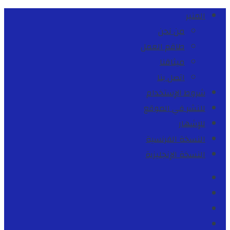
المنبر
من نحن
طاقم العمل
ميثاقنا
اتصل بنا
شروط الإستخدام
للنشر في الموقع
للإشهار
النسخة الفرنسية
النسخة الإنجليزية
Facebook
Youtube
Twitter
instagram