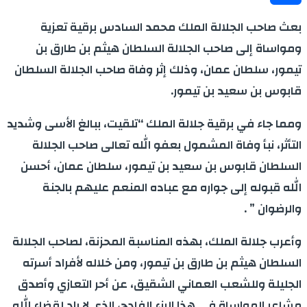
Share
بعث صاحب الجلالة الملك محمد السادس برقية تعزية
ومواساة إلى صاحب الجلالة السلطان هيثم بن طارق بن
تيمور، سلطان عمان، وذلك إثر وفاة صاحب الجلالة السلطان
قابوس بن سعيد بن تيمور.
ومما جاء في برقية جلالة الملك “تلقيت، ببالغ الأسى وشديد
التأثر، نبأ وفاة المشمول بعفو الله تعالى صاحب الجلالة
السلطان قابوس بن سعيد بن تيمور، سلطان عمان، أحسن
الله قبوله إلى جواره مع عباده المنعم عليهم بالجنة
والرضوان ” .
وأعرب جلالة الملك، بهذه المناسبة المحزنة، لصاحب الجلالة
السلطان هيثم بن طارق بن تيمور، ومن خلاله لأفراد أسرته
الجليلة وللشعب العماني الشقيق، عن أحر التعازي وأصدق
مشاعر المواساة في هذا الرزء الفادح، الذي لا راد لقضاء الله