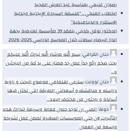
رضوان غنيمي بمناسبة عيد العرش المجيد
الخطاب الملكي .. “فلسفة السيادة الإيجابية وجدلية
الاستقرار والديناميكية”
الدكتور نوفل كديلي يتفقد 39 مؤسسة تعليمية بجهة
الدار البيضاء-سطات خلال الموسم الدراسي 2025-2026
حنان القرافي:
بسم الله ماشاء الله تبارك الله عليكم
بحث ضخم رائع جداً عمل جد ممتاز على يد ثلة من الباحثين
و…
حنان توونت:
سترعى اهتمامي موضوع البحث و زاوية
دراسته و مناقشته.و أسعدتني الطريقة التي تكثل فيها
أساتذة و باحثون من مختلف البلاد…
خولة:
اتمني ان توجد حلول فعالة وسريعة لتدارك هذه
الثأثيرات لان حتي الموسسات الصغيرة تضمن عمل لشريحة
واسعة من العمال