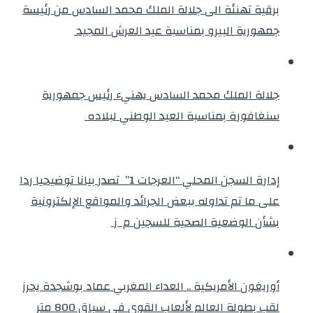
برقية تهنئة الى جلالة الملك محمد السادس من رئيسة
جمهورية البيرو بمناسبة عيد العرش المجيد
جلالة الملك محمد السادس يهنيء رئيس جمهورية
سنغافورة بمناسبة العيد الوطني لبلاده
إدارة السجن المحلي “العرجات 1” تصدر بيانا توضيحيا ردا
على ما تم تداوله ببعض الجرائد والمواقع الإلكترونية
بشأن الوضعية الصحية للسجين م ز
أوريغون الأمريكية .. العداء المغربي عماد بوشجدة يحرز
لقب بطولة العالم لألعاب القوى في سباق 800 متر