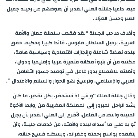
فيه، داعيا جلالته العلي القدير أن يعوضهم عن رحيله جميل
الصبر وحسن العزاء .
وأضاف صاحب الجلالة “لقد فقدت سلطنة عمان والأمة
العربية، برحيل السلطان قابوس، قائدا كبيرا وحكيما حقق
لبلده نهضة شاملة وإنجازات اقتصادية وسياسية هامة،
مكنته من أن يتبوأ مكانة متميزة عربيا وإقليميا ودوليا،
وأهلته للاضطلاع بدور فاعل في توطيد جسور التضامن
العربي والإسلامي، وترسيخ نهج الحوار والسلام والاعتدال ” .
وقال جلالة الملك “وإنني إذ أستحضر، بكل تقدير، ما كان
يشد الراحل المبرور إلى المملكة المغربية من روابط الأخوة
المتينة والتضامن الفاعل، لأضرع إلى العلي القدير بأن يجزل
ثوابه على ما أسداه لبلده ولأمته، من خدمات جليلة، وأن
يتغمده بواسع رحمته وغفرانه، ويسكنه فسيح جنانه،