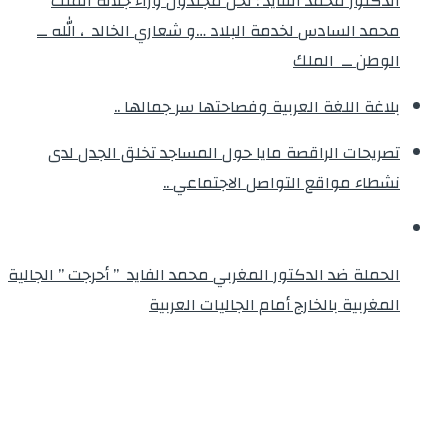
الدكتور محمد الفايد : نحن مجندون وراء جلالة الملك
محمد السادس لخدمة البلاد …و شعاري الخالد ، الله ــ
الوطن ــ الملك
بلاغة اللغة العربية وفصاحتها سر جمالها ..
تصريحات الراقصة مايا حول المساجد تخلق الجدل لدى
نشطاء مواقع التواصل الاجتماعي ..
الحملة ضد الدكتور المغربي محمد الفايد ” أحرجت ” الجالية
المغربية بالخارج أمام الجاليات العربية