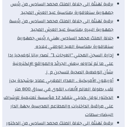
برقية تهنئة الى جلالة الملك محمد السادس من رئيس
جمهورية سنغافورة بمناسبة عيد العرش المجيد
برقية تهنئة الى جلالة الملك محمد السادس من رئيسة
جمهورية البيرو بمناسبة عيد العرش المجيد
جلالة الملك محمد السادس يهنيء رئيس جمهورية
سنغافورة بمناسبة العيد الوطني لبلاده
إدارة السجن المحلي “العرجات 1” تصدر بيانا توضيحيا ردا
على ما تم تداوله ببعض الجرائد والمواقع الإلكترونية
بشأن الوضعية الصحية للسجين م ز
أوريغون الأمريكية .. العداء المغربي عماد بوشجدة يحرز
لقب بطولة العالم لألعاب القوى في سباق 800 متر
الدكتور نوفل كديلي يتفقد 12 مؤسسة تعليمية للإشراف
على مراقبة الداخليات والمطاعم المدرسية بجهة الدار
البيضاء-سطات
برقية تهنئة الى جلالة الملك محمد السادس من الدكتور