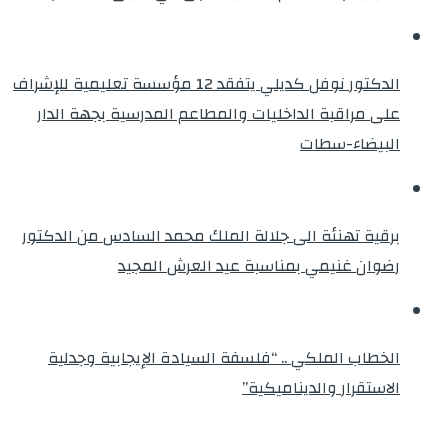
الدكتور نوفل كديلي يتفقد 12 مؤسسة تعليمية للإشراف
على مراقبة الداخليات والمطاعم المدرسية بجهة الدار
البيضاء-سطات
برقية تهنئة الى جلالة الملك محمد السادس من الدكتور
رضوان غنيمي بمناسبة عيد العرش المجيد
الخطاب الملكي .. “فلسفة السيادة الإيجابية وجدلية
الاستقرار والديناميكية”