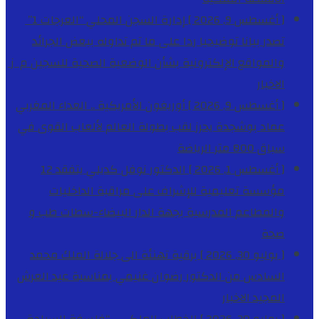
[ أغسطس 9, 2026 ]
إدارة السجن المحلي “العرجات 1”
تصدر بيانا توضيحيا ردا على ما تم تداوله ببعض الجرائد
والمواقع الإلكترونية بشأن الوضعية الصحية للسجين م ز
الاخبار
[ أغسطس 9, 2026 ]
أوريغون الأمريكية .. العداء المغربي
عماد بوشجدة يحرز لقب بطولة العالم لألعاب القوى في
سباق 800 متر
الرياضة
[ أغسطس 1, 2026 ]
الدكتور نوفل كديلي يتفقد 12
مؤسسة تعليمية للإشراف على مراقبة الداخليات
والمطاعم المدرسية بجهة الدار البيضاء-سطات
طب و
صحة
[ يوليو 30, 2026 ]
برقية تهنئة الى جلالة الملك محمد
السادس من الدكتور رضوان غنيمي بمناسبة عيد العرش
المجيد
الاخبار