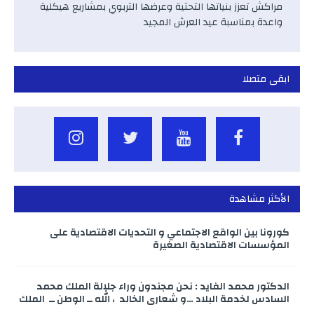
مراكش تعزز بنياتها التحتية وعرضها التربوي بمشاريع هيكلية
واعدة بمناسبة عيد العرش المجيد
ابقى متصلا
الأكثر مشاهدة
كورونا بين الواقع الاجتماعي و التحديات الاقتصادية على
المؤسسات الاقتصادية الصغيرة
الدكتور محمد الفايد : نحن مجندون وراء جلالة الملك محمد
السادس لخدمة البلاد …و شعاري الخالد ، الله ــ الوطن ــ الملك