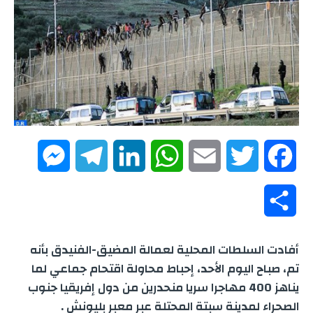
M
T
L
W
E
T
F
e
e
i
h
m
w
a
S
s
l
n
a
a
i
c
h
أفادت السلطات المحلية لعمالة المضيق-الفنيدق بأنه
s
e
k
t
i
t
e
a
تم، صباح اليوم الأحد، إحباط محاولة اقتحام جماعي لما
e
g
e
s
l
t
b
يناهز 400 مهاجرا سريا منحدرين من دول إفريقيا جنوب
r
الصحراء لمدينة سبتة المحتلة عبر معبر بليونش .