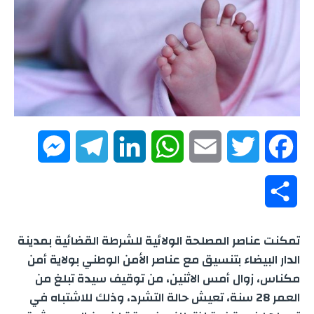
M
T
L
W
E
T
F
e
e
i
h
m
w
a
S
s
l
n
a
a
i
c
h
تمكنت عناصر المصلحة الولائية للشرطة القضائية بمدينة
s
e
k
t
i
t
e
a
الدار البيضاء بتنسيق مع عناصر الأمن الوطني بولاية أمن
e
g
e
s
l
t
b
مكناس، زوال أمس الاثنين، من توقيف سيدة تبلغ من
r
العمر 28 سنة، تعيش حالة التشرد، وذلك للاشتباه في
n
r
d
A
e
o