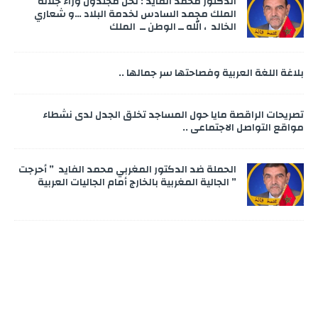
الدكتور محمد الفايد : نحن مجندون وراء جلالة
الملك محمد السادس لخدمة البلاد …و شعاري
الخالد ، الله ــ الوطن ــ الملك
بلاغة اللغة العربية وفصاحتها سر جمالها ..
تصريحات الراقصة مايا حول المساجد تخلق الجدل لدى نشطاء
مواقع التواصل الاجتماعي ..
الحملة ضد الدكتور المغربي محمد الفايد ” أحرجت
” الجالية المغربية بالخارج أمام الجاليات العربية