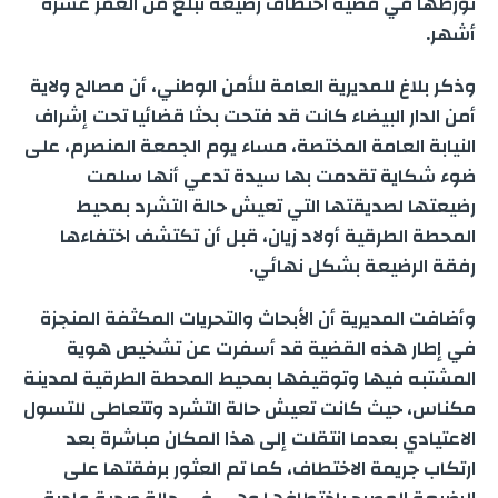
تورطها في قضية اختطاف رضيعة تبلغ من العمر عشرة
e
أشهر.
g
a
I
p
r
o
وذكر بلاغ للمديرية العامة للأمن الوطني، أن مصالح ولاية
e
m
n
p
k
أمن الدار البيضاء كانت قد فتحت بحثا قضائيا تحت إشراف
r
النيابة العامة المختصة، مساء يوم الجمعة المنصرم، على
ضوء شكاية تقدمت بها سيدة تدعي أنها سلمت
رضيعتها لصديقتها التي تعيش حالة التشرد بمحيط
المحطة الطرقية أولاد زيان، قبل أن تكتشف اختفاءها
رفقة الرضيعة بشكل نهائي.
وأضافت المديرية أن الأبحاث والتحريات المكثفة المنجزة
في إطار هذه القضية قد أسفرت عن تشخيص هوية
المشتبه فيها وتوقيفها بمحيط المحطة الطرقية لمدينة
مكناس، حيث كانت تعيش حالة التشرد وتتعاطى للتسول
الاعتيادي بعدما انتقلت إلى هذا المكان مباشرة بعد
ارتكاب جريمة الاختطاف، كما تم العثور برفقتها على