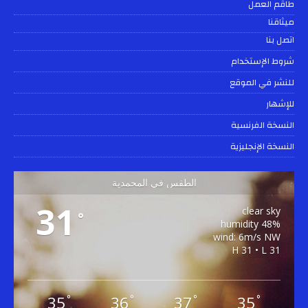
طاقم العمل
ميثاقنا
اتصل بنا
شروط الإستخدام
للنشر في الموقع
للإشهار
النسخة الفرنسية
النسخة الإنجليزية
الطقس في المحمدية
31
clear sky
°
48% humidity
wind: 6m/s NW
H 31 • L 31
35
36
37
35
°
°
°
°