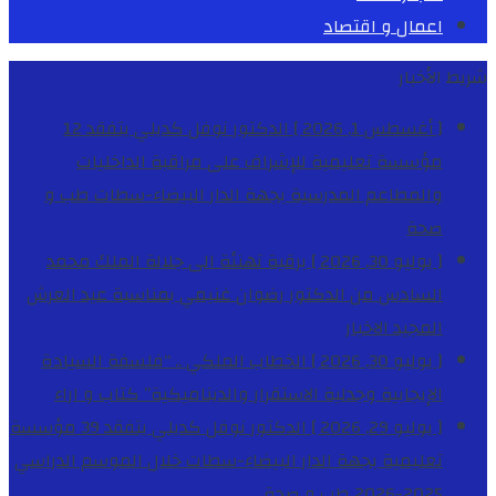
اعمال و اقتصاد
شريط الأخبار
[ أغسطس 1, 2026 ]
الدكتور نوفل كديلي يتفقد 12
مؤسسة تعليمية للإشراف على مراقبة الداخليات
والمطاعم المدرسية بجهة الدار البيضاء-سطات
طب و
صحة
[ يوليو 30, 2026 ]
برقية تهنئة الى جلالة الملك محمد
السادس من الدكتور رضوان غنيمي بمناسبة عيد العرش
المجيد
الاخبار
[ يوليو 30, 2026 ]
الخطاب الملكي .. “فلسفة السيادة
الإيجابية وجدلية الاستقرار والديناميكية”
كتاب و اراء
[ يوليو 29, 2026 ]
الدكتور نوفل كديلي يتفقد 39 مؤسسة
تعليمية بجهة الدار البيضاء-سطات خلال الموسم الدراسي
2025-2026
طب و صحة