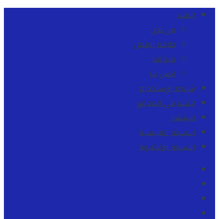
المنبر
من نحن
طاقم العمل
ميثاقنا
اتصل بنا
شروط الإستخدام
للنشر في الموقع
للإشهار
النسخة الفرنسية
النسخة الإنجليزية
Facebook
Youtube
Twitter
instagram