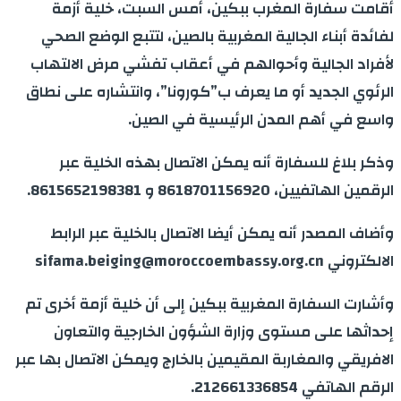
أقامت سفارة المغرب ببكين، أمس السبت، خلية أزمة
لفائدة أبناء الجالية المغربية بالصين، لتتبع الوضع الصحي
لأفراد الجالية وأحوالهم في أعقاب تفشي مرض الالتهاب
الرئوي الجديد أو ما يعرف ب”كورونا”، وانتشاره على نطاق
واسع في أهم المدن الرئيسية في الصين.
وذكر بلاغ للسفارة أنه يمكن الاتصال بهذه الخلية عبر
الرقمين الهاتفيين، 8618701156920 و 8615652198381.
وأضاف المصدر أنه يمكن أيضا الاتصال بالخلية عبر الرابط
الالكتروني sifama.beiging@moroccoembassy.org.cn
وأشارت السفارة المغربية ببكين إلى أن خلية أزمة أخرى تم
إحداثها على مستوى وزارة الشؤون الخارجية والتعاون
الافريقي والمغاربة المقيمين بالخارج ويمكن الاتصال بها عبر
الرقم الهاتفي 212661336854.