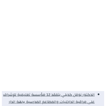
الدكتور نوفل كديلي يتفقد 12 مؤسسة تعليمية للإشراف
على مراقبة الداخليات والمطاعم المدرسية بجهة الدار