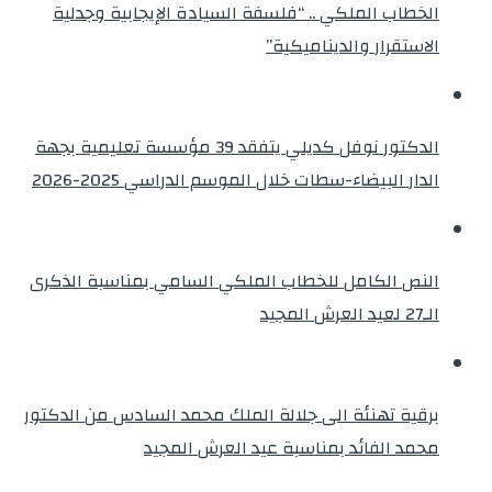
الخطاب الملكي .. “فلسفة السيادة الإيجابية وجدلية
الاستقرار والديناميكية”
الدكتور نوفل كديلي يتفقد 39 مؤسسة تعليمية بجهة
الدار البيضاء-سطات خلال الموسم الدراسي 2025-2026
النص الكامل للخطاب الملكي السامي بمناسبة الذكرى
الـ27 لعيد العرش المجيد
برقية تهنئة الى جلالة الملك محمد السادس من الدكتور
محمد الفائد بمناسبة عيد العرش المجيد