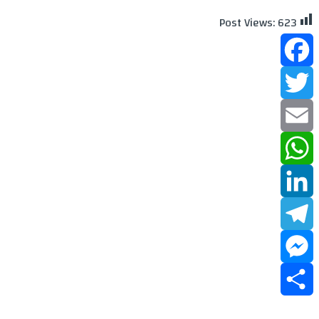
Post Views:
623
Facebook
Twitter
Email
WhatsApp
LinkedIn
Telegram
Messenger
Share