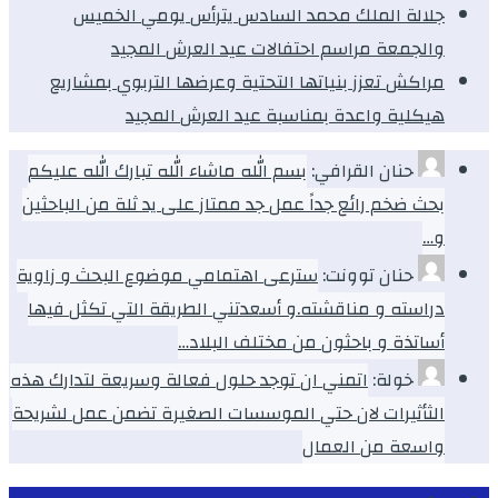
جلالة الملك محمد السادس يترأس يومي الخميس
والجمعة مراسم احتفالات عيد العرش المجيد
مراكش تعزز بنياتها التحتية وعرضها التربوي بمشاريع
هيكلية واعدة بمناسبة عيد العرش المجيد
حنان القرافي:
بسم الله ماشاء الله تبارك الله عليكم
بحث ضخم رائع جداً عمل جد ممتاز على يد ثلة من الباحثين
و…
حنان توونت:
سترعى اهتمامي موضوع البحث و زاوية
دراسته و مناقشته.و أسعدتني الطريقة التي تكثل فيها
أساتذة و باحثون من مختلف البلاد…
خولة:
اتمني ان توجد حلول فعالة وسريعة لتدارك هذه
الثأثيرات لان حتي الموسسات الصغيرة تضمن عمل لشريحة
واسعة من العمال