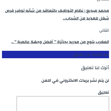
محمد مبديع : نظام التوظيف بالتعاقد من شأنه توفير فرص
شغل للعديد من الشباب…
التالي
المغرب يتوج من مدريد بجائزة “ أفضل وجهة عالمية ‘‘ ..
قم بكتابة اول تعليق
أترك لنا تعليق
لن يتم نشر بريدك الالكتروني في اللعن
تعليق