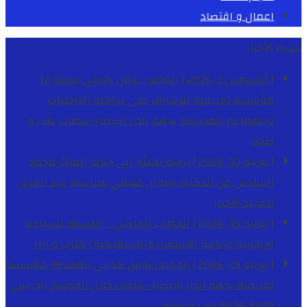
اعمال و اقتصاد
شريط الأخبار
[ أغسطس 1, 2026 ]
الدكتور نوفل كديلي يتفقد 12
مؤسسة تعليمية للإشراف على مراقبة الداخليات
والمطاعم المدرسية بجهة الدار البيضاء-سطات
طب و
صحة
[ يوليو 30, 2026 ]
برقية تهنئة الى جلالة الملك محمد
السادس من الدكتور رضوان غنيمي بمناسبة عيد العرش
المجيد
الاخبار
[ يوليو 30, 2026 ]
الخطاب الملكي .. “فلسفة السيادة
الإيجابية وجدلية الاستقرار والديناميكية”
كتاب و اراء
[ يوليو 29, 2026 ]
الدكتور نوفل كديلي يتفقد 39 مؤسسة
تعليمية بجهة الدار البيضاء-سطات خلال الموسم الدراسي
2025-2026
طب و صحة