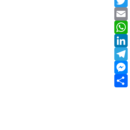
Facebook
Twitter
Email
WhatsApp
LinkedIn
Telegram
Messenger
Share