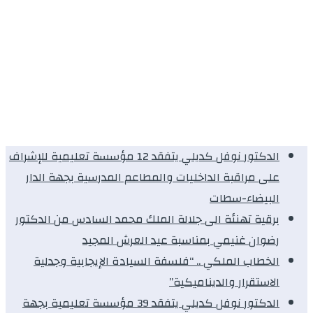
الدكتور نوفل كديلي يتفقد 12 مؤسسة تعليمية للإشراف
على مراقبة الداخليات والمطاعم المدرسية بجهة الدار
البيضاء-سطات
برقية تهنئة الى جلالة الملك محمد السادس من الدكتور
رضوان غنيمي بمناسبة عيد العرش المجيد
الخطاب الملكي .. “فلسفة السيادة الإيجابية وجدلية
الاستقرار والديناميكية”
الدكتور نوفل كديلي يتفقد 39 مؤسسة تعليمية بجهة