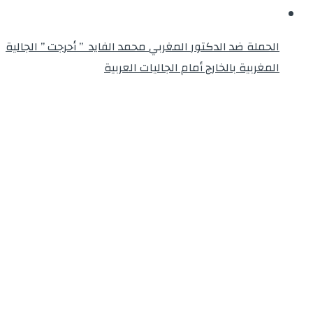
الحملة ضد الدكتور المغربي محمد الفايد ” أحرجت ” الجالية
المغربية بالخارج أمام الجاليات العربية