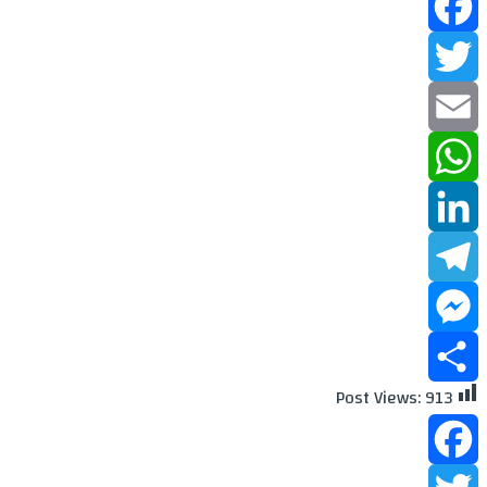
Facebook
Twitter
Email
WhatsApp
LinkedIn
Telegram
Messenger
Post Views:
913
Share