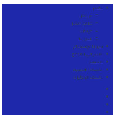
المنبر
من نحن
طاقم العمل
ميثاقنا
اتصل بنا
شروط الإستخدام
للنشر في الموقع
للإشهار
النسخة الفرنسية
النسخة الإنجليزية
Facebook
Youtube
Twitter
instagram