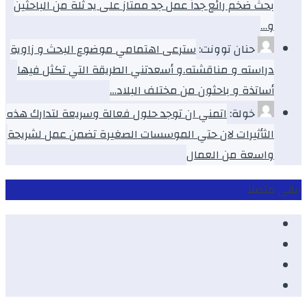
بحث ضخم رائع جداً عمل جد ممتاز على يد ثلة من الباحثين
و…
حنان توونت:
سترعى اهتمامي موضوع البحث و زاوية
دراسته و مناقشته.و أسعدتني الطريقة التي تكثل فيها
أساتذة و باحثون من مختلف البلاد…
خولة:
اتمني ان توجد حلول فعالة وسريعة لتدارك هذه
الثأثيرات لان حتي الموسسات الصغيرة تضمن عمل لشريحة
واسعة من العمال
ابقى متصلا
Facebook
Youtube
Twitter
instagram