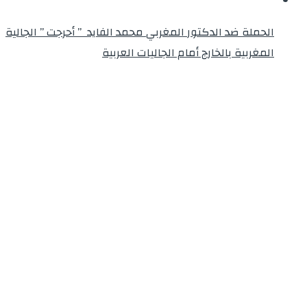
الحملة ضد الدكتور المغربي محمد الفايد ” أحرجت ” الجالية
المغربية بالخارج أمام الجاليات العربية