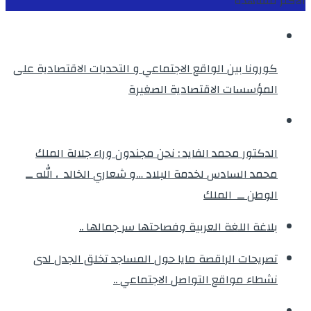
الأكثر مشاهدة
كورونا بين الواقع الاجتماعي و التحديات الاقتصادية على
المؤسسات الاقتصادية الصغيرة
الدكتور محمد الفايد : نحن مجندون وراء جلالة الملك
محمد السادس لخدمة البلاد …و شعاري الخالد ، الله ــ
الوطن ــ الملك
بلاغة اللغة العربية وفصاحتها سر جمالها ..
تصريحات الراقصة مايا حول المساجد تخلق الجدل لدى
نشطاء مواقع التواصل الاجتماعي ..