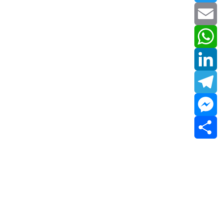
Twitter
Email
WhatsApp
LinkedIn
Telegram
Messenger
Share