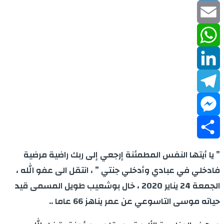
Twitter
Email
WhatsApp
LinkedIn
Telegram
Messenger
Share
” يا أيتها النفس المطمئنة إرجعي إلى ربك راضية مرضية
فادخلي في عبادي وأدخلي جنتي ” ، انتقل الى عفو الله ،
الجمعة 24 يناير 2020 ، خال بوشعيب طويل المسمى قيد
حياته موسى التاسوعي عن عمر يناهز 66 عاما ..