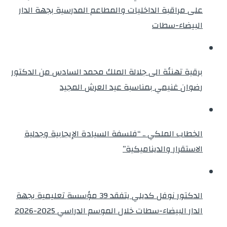
على مراقبة الداخليات والمطاعم المدرسية بجهة الدار
البيضاء-سطات
برقية تهنئة الى جلالة الملك محمد السادس من الدكتور
رضوان غنيمي بمناسبة عيد العرش المجيد
الخطاب الملكي .. “فلسفة السيادة الإيجابية وجدلية
الاستقرار والديناميكية”
الدكتور نوفل كديلي يتفقد 39 مؤسسة تعليمية بجهة
الدار البيضاء-سطات خلال الموسم الدراسي 2025-2026