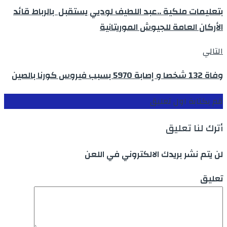
بتعليمات ملكية ..عبد اللطيف لوديي يستقبل بالرباط قائد
الأركان العامة للجيوش الموريتانية
التالي
وفاة 132 شخصا و إصابة 5970 بسبب فيروس كورنا بالصين
قم بكتابة اول تعليق
أترك لنا تعليق
لن يتم نشر بريدك الالكتروني في اللعن
تعليق