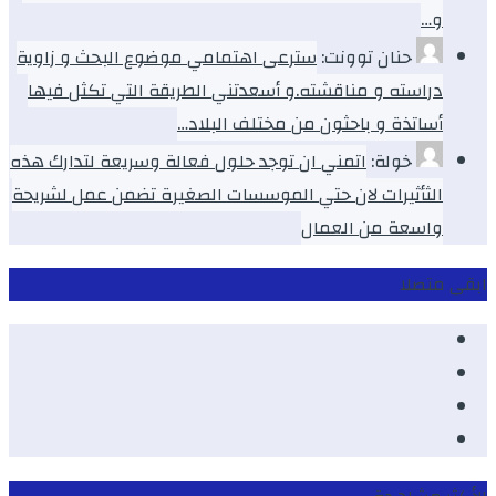
و…
حنان توونت:
سترعى اهتمامي موضوع البحث و زاوية
دراسته و مناقشته.و أسعدتني الطريقة التي تكثل فيها
أساتذة و باحثون من مختلف البلاد…
خولة:
اتمني ان توجد حلول فعالة وسريعة لتدارك هذه
الثأثيرات لان حتي الموسسات الصغيرة تضمن عمل لشريحة
واسعة من العمال
ابقى متصلا
Facebook
Youtube
Twitter
instagram