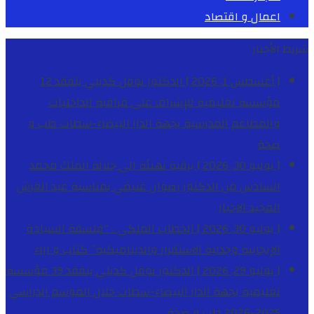
اعمال و اقتصاد
شريط الأخبار
[ أغسطس 1, 2026 ]
الدكتور نوفل كديلي يتفقد 12
مؤسسة تعليمية للإشراف على مراقبة الداخليات
والمطاعم المدرسية بجهة الدار البيضاء-سطات
طب و
صحة
[ يوليو 30, 2026 ]
برقية تهنئة الى جلالة الملك محمد
السادس من الدكتور رضوان غنيمي بمناسبة عيد العرش
المجيد
الاخبار
[ يوليو 30, 2026 ]
الخطاب الملكي .. “فلسفة السيادة
الإيجابية وجدلية الاستقرار والديناميكية”
كتاب و اراء
[ يوليو 29, 2026 ]
الدكتور نوفل كديلي يتفقد 39 مؤسسة
تعليمية بجهة الدار البيضاء-سطات خلال الموسم الدراسي
2025-2026
طب و صحة