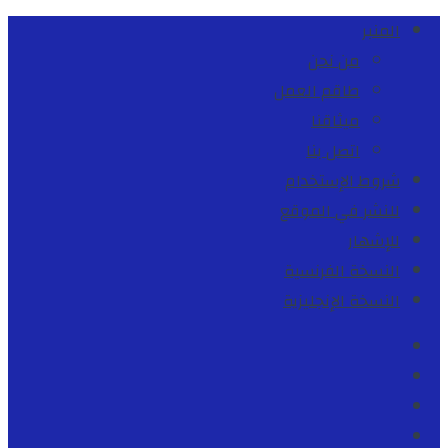
المنبر
من نحن
طاقم العمل
ميثاقنا
اتصل بنا
شروط الإستخدام
للنشر في الموقع
للإشهار
النسخة الفرنسية
النسخة الإنجليزية
Facebook
Youtube
Twitter
instagram