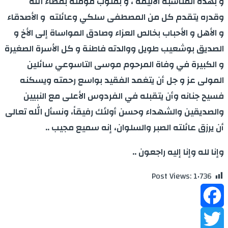
و بهذه المناسبة الأليمة ، و بقلوب مؤمنة بقضاء الله
وقدره يتقدم كل من المصطفى سلكي وعائلته و الأصدقاء
و الأهل و الأحباب بخالص العزاء وصادق المواساة إلى الأخ و
الصديق بوشعيب طويل ووالدته فاطنة و كل الأسرة الصغيرة
و الكبيرة في وفاة المرحوم موسى التاسوعي سائلين
المولى عز و جل أن يتغمد الفقيد بواسع رحمته ويسكنه
فسيح جنانه وأن يتقبله في الفردوس الأعلى مع النبيين
والصديقين والشهداء وحسن أولئك رفيقاً، ونسأل الله تعالى
أن يرزق عائلته الصبر والسلوان، إنه سميع مجيب ..
وإنا لله وإنا إليه راجعون ..
Post Views:
1٬736
Facebook