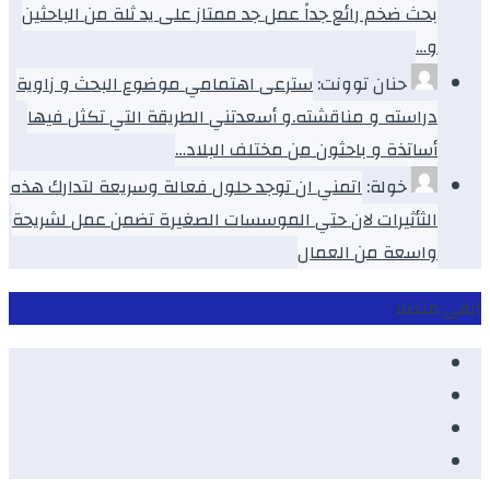
بحث ضخم رائع جداً عمل جد ممتاز على يد ثلة من الباحثين
و…
حنان توونت:
سترعى اهتمامي موضوع البحث و زاوية
دراسته و مناقشته.و أسعدتني الطريقة التي تكثل فيها
أساتذة و باحثون من مختلف البلاد…
خولة:
اتمني ان توجد حلول فعالة وسريعة لتدارك هذه
الثأثيرات لان حتي الموسسات الصغيرة تضمن عمل لشريحة
واسعة من العمال
ابقى متصلا
Facebook
Youtube
Twitter
instagram