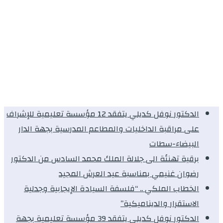
الدكتور نوفل كديلي يتفقد 12 مؤسسة تعليمية للإشراف
على مراقبة الداخليات والمطاعم المدرسية بجهة الدار
البيضاء-سطات
برقية تهنئة الى جلالة الملك محمد السادس من الدكتور
رضوان غنيمي بمناسبة عيد العرش المجيد
الخطاب الملكي .. “فلسفة السيادة الإيجابية وجدلية
الاستقرار والديناميكية”
الدكتور نوفل كديلي يتفقد 39 مؤسسة تعليمية بجهة