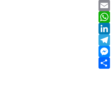
Twitter
Email
WhatsApp
LinkedIn
Telegram
Messenger
Share