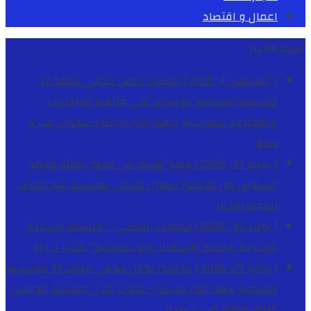
اعمال و اقتصاد
شريط الأخبار
[ أغسطس 1, 2026 ]
الدكتور نوفل كديلي يتفقد 12
مؤسسة تعليمية للإشراف على مراقبة الداخليات
والمطاعم المدرسية بجهة الدار البيضاء-سطات
طب و
صحة
[ يوليو 30, 2026 ]
برقية تهنئة الى جلالة الملك محمد
السادس من الدكتور رضوان غنيمي بمناسبة عيد العرش
المجيد
الاخبار
[ يوليو 30, 2026 ]
الخطاب الملكي .. “فلسفة السيادة
الإيجابية وجدلية الاستقرار والديناميكية”
كتاب و اراء
[ يوليو 29, 2026 ]
الدكتور نوفل كديلي يتفقد 39 مؤسسة
تعليمية بجهة الدار البيضاء-سطات خلال الموسم الدراسي
2025-2026
طب و صحة