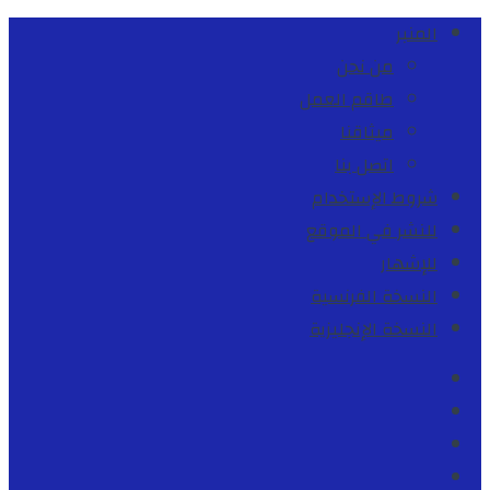
المنبر
من نحن
طاقم العمل
ميثاقنا
اتصل بنا
شروط الإستخدام
للنشر في الموقع
للإشهار
النسخة الفرنسية
النسخة الإنجليزية
Facebook
Youtube
Twitter
instagram