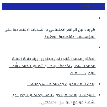
الأكثر مشاهدة
كورونا بين الواقع الاجتماعي و التحديات الاقتصادية على
المؤسسات الاقتصادية الصغيرة
الدكتور محمد الفايد : نحن مجندون وراء جلالة الملك
محمد السادس لخدمة البلاد …و شعاري الخالد ، الله ــ
الوطن ــ الملك
بلاغة اللغة العربية وفصاحتها سر جمالها ..
تصريحات الراقصة مايا حول المساجد تخلق الجدل لدى
نشطاء مواقع التواصل الاجتماعي ..