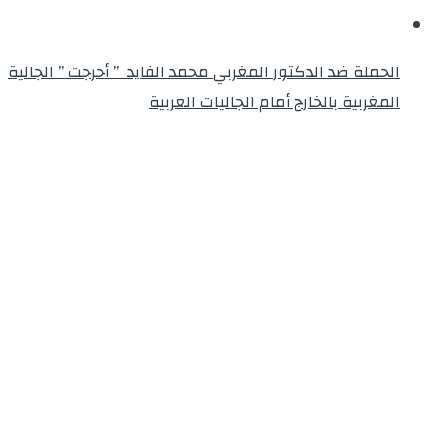
الحملة ضد الدكتور المغربي محمد الفايد ” أحرجت ” الجالية
المغربية بالخارج أمام الجاليات العربية