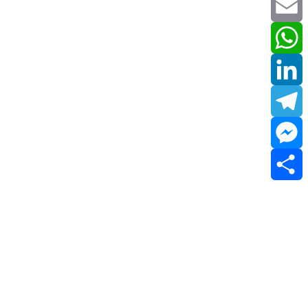
Twitter
Email
WhatsApp
LinkedIn
Telegram
Messenger
Share