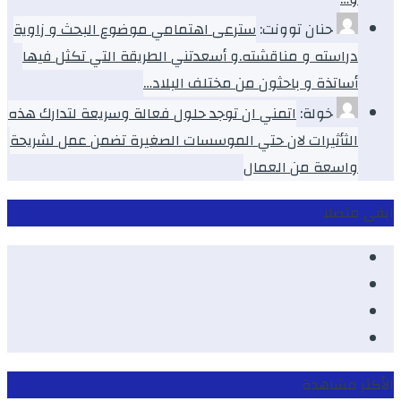
حنان توونت:
سترعى اهتمامي موضوع البحث و زاوية
دراسته و مناقشته.و أسعدتني الطريقة التي تكثل فيها
أساتذة و باحثون من مختلف البلاد…
خولة:
اتمني ان توجد حلول فعالة وسريعة لتدارك هذه
الثأثيرات لان حتي الموسسات الصغيرة تضمن عمل لشريحة
واسعة من العمال
ابقى متصلا
Facebook
Youtube
Twitter
instagram
الأكثر مشاهدة