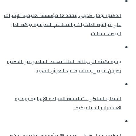
الدكتور نوفل كديلي يتفقد 12 مؤسسة تعليمية للإشراف
على مراقبة الداخليات والمطاعم المدرسية بجهة الدار
البيضاء-سطات
برقية تهنئة الى جلالة الملك محمد السادس من الدكتور
رضوان غنيمي بمناسبة عيد العرش المجيد
الخطاب الملكي .. “فلسفة السيادة الإيجابية وجدلية
الاستقرار والديناميكية”
الدكتور نوفل كديلي يتفقد 39 مؤسسة تعليمية بجهة