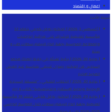
اعمال و اقتصاد
شريط الأخبار
[ أغسطس 1, 2026 ]
الدكتور نوفل كديلي يتفقد 12
مؤسسة تعليمية للإشراف على مراقبة الداخليات
والمطاعم المدرسية بجهة الدار البيضاء-سطات
طب و
صحة
[ يوليو 30, 2026 ]
برقية تهنئة الى جلالة الملك محمد
السادس من الدكتور رضوان غنيمي بمناسبة عيد العرش
المجيد
الاخبار
[ يوليو 30, 2026 ]
الخطاب الملكي .. “فلسفة السيادة
الإيجابية وجدلية الاستقرار والديناميكية”
كتاب و اراء
[ يوليو 29, 2026 ]
الدكتور نوفل كديلي يتفقد 39 مؤسسة
تعليمية بجهة الدار البيضاء-سطات خلال الموسم الدراسي
2025-2026
طب و صحة