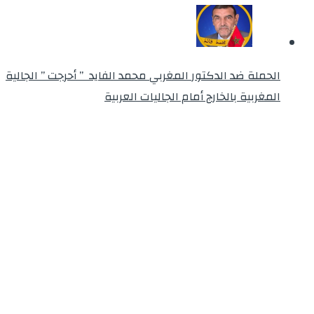
الحملة ضد الدكتور المغربي محمد الفايد ” أحرجت ” الجالية
المغربية بالخارج أمام الجاليات العربية