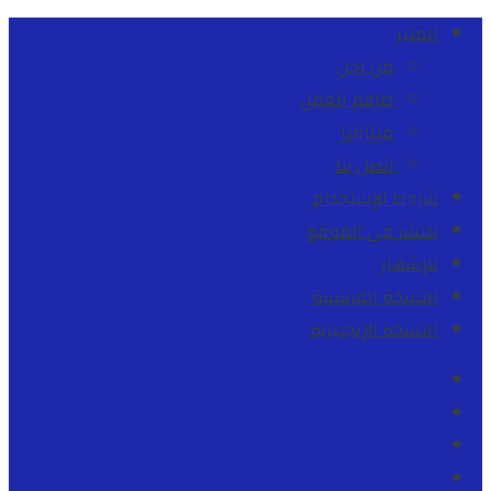
المنبر
من نحن
طاقم العمل
ميثاقنا
اتصل بنا
شروط الإستخدام
للنشر في الموقع
للإشهار
النسخة الفرنسية
النسخة الإنجليزية
Facebook
Youtube
Twitter
instagram