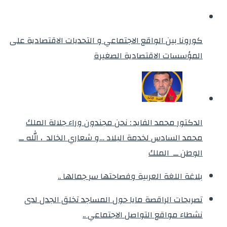
كورونا بين الواقع الاجتماعي و التحديات الاقتصادية على
المؤسسات الاقتصادية الصغيرة
الدكتور محمد الفايد : نحن مجندون وراء جلالة الملك
محمد السادس لخدمة البلاد …و شعاري الخالد ، الله ــ
الوطن ــ الملك
بلاغة اللغة العربية وفصاحتها سر جمالها ..
تصريحات الراقصة مايا حول المساجد تخلق الجدل لدى
نشطاء مواقع التواصل الاجتماعي ..