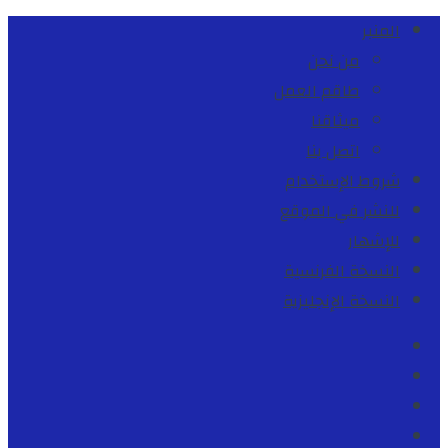
المنبر
من نحن
طاقم العمل
ميثاقنا
اتصل بنا
شروط الإستخدام
للنشر في الموقع
للإشهار
النسخة الفرنسية
النسخة الإنجليزية
Facebook
Youtube
Twitter
instagram