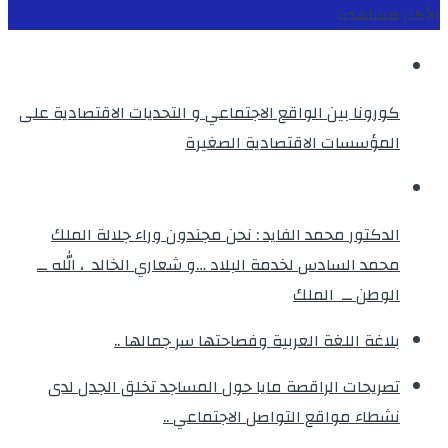
الأكثر مشاهدة
كورونا بين الواقع الاجتماعي و التحديات الاقتصادية على
المؤسسات الاقتصادية الصغيرة
الدكتور محمد الفايد : نحن مجندون وراء جلالة الملك
محمد السادس لخدمة البلاد …و شعاري الخالد ، الله ــ
الوطن ــ الملك
بلاغة اللغة العربية وفصاحتها سر جمالها ..
تصريحات الراقصة مايا حول المساجد تخلق الجدل لدى
نشطاء مواقع التواصل الاجتماعي ..