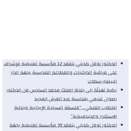
الدكتور نوفل كديلي يتفقد 12 مؤسسة تعليمية للإشراف
على مراقبة الداخليات والمطاعم المدرسية بجهة الدار
البيضاء-سطات
برقية تهنئة الى جلالة الملك محمد السادس من الدكتور
رضوان غنيمي بمناسبة عيد العرش المجيد
الخطاب الملكي .. “فلسفة السيادة الإيجابية وجدلية
الاستقرار والديناميكية”
الدكتور نوفل كديلي يتفقد 39 مؤسسة تعليمية بجهة