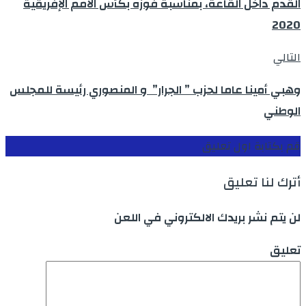
القدم داخل القاعة، بمناسبة فوزه بكأس الأمم الإفريقية
2020
التالي
وهبي أمينا عاما لحزب ” الجرار” و المنصوري رئيسة للمجلس
الوطني
قم بكتابة اول تعليق
أترك لنا تعليق
لن يتم نشر بريدك الالكتروني في اللعن
تعليق