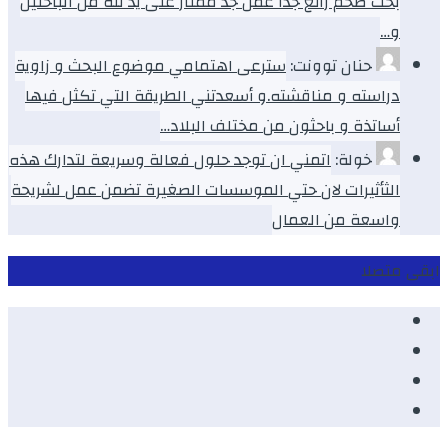
بحث ضخم رائع جداً عمل جد ممتاز على يد ثلة من الباحثين
و…
حنان توونت:
سترعى اهتمامي موضوع البحث و زاوية
دراسته و مناقشته.و أسعدتني الطريقة التي تكثل فيها
أساتذة و باحثون من مختلف البلاد…
خولة:
اتمني ان توجد حلول فعالة وسريعة لتدارك هذه
الثأثيرات لان حتي الموسسات الصغيرة تضمن عمل لشريحة
واسعة من العمال
ابقى متصلا
Facebook
Youtube
Twitter
instagram