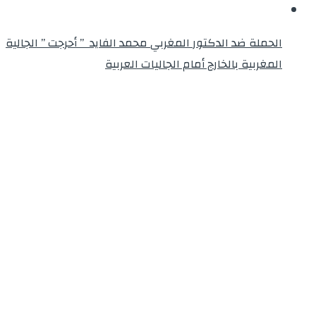
الحملة ضد الدكتور المغربي محمد الفايد ” أحرجت ” الجالية
المغربية بالخارج أمام الجاليات العربية