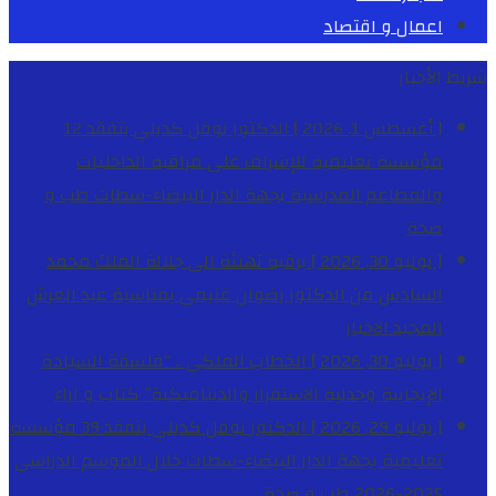
اعمال و اقتصاد
شريط الأخبار
[ أغسطس 1, 2026 ]
الدكتور نوفل كديلي يتفقد 12
مؤسسة تعليمية للإشراف على مراقبة الداخليات
والمطاعم المدرسية بجهة الدار البيضاء-سطات
طب و
صحة
[ يوليو 30, 2026 ]
برقية تهنئة الى جلالة الملك محمد
السادس من الدكتور رضوان غنيمي بمناسبة عيد العرش
المجيد
الاخبار
[ يوليو 30, 2026 ]
الخطاب الملكي .. “فلسفة السيادة
الإيجابية وجدلية الاستقرار والديناميكية”
كتاب و اراء
[ يوليو 29, 2026 ]
الدكتور نوفل كديلي يتفقد 39 مؤسسة
تعليمية بجهة الدار البيضاء-سطات خلال الموسم الدراسي
2025-2026
طب و صحة