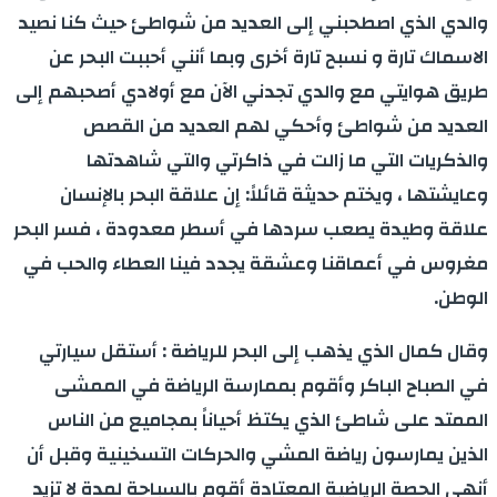
والدي الذي اصطحبني إلى العديد من شواطئ حيث كنا نصيد
الاسماك تارة و نسبح تارة أخرى وبما أنني أحببت البحر عن
طريق هوايتي مع والدي تجدني الآن مع أولادي أصحبهم إلى
العديد من شواطئ وأحكي لهم العديد من القصص
والذكريات التي ما زالت في ذاكرتي والتي شاهدتها
وعايشتها ، ويختم حديثة قائلاً: إن علاقة البحر بالإنسان
علاقة وطيدة يصعب سردها في أسطر معدودة ، فسر البحر
مغروس في أعماقنا وعشقة يجدد فينا العطاء والحب في
الوطن
.
وقال كمال الذي يذهب إلى البحر للرياضة : أستقل سيارتي
في الصباح الباكر وأقوم بممارسة الرياضة في الممشى
الممتد على شاطئ الذي يكتظ أحياناً بمجاميع من الناس
الذين يمارسون رياضة المشي والحركات التسخينية وقبل أن
أنهي الحصة الرياضية المعتادة أقوم بالسباحة لمدة لا تزيد