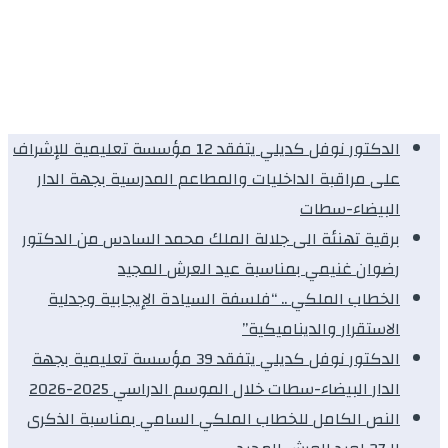
الدكتور نوفل كديلي يتفقد 12 مؤسسة تعليمية للإشراف
على مراقبة الداخليات والمطاعم المدرسية بجهة الدار
البيضاء-سطات
برقية تهنئة الى جلالة الملك محمد السادس من الدكتور
رضوان غنيمي بمناسبة عيد العرش المجيد
الخطاب الملكي .. “فلسفة السيادة الإيجابية وجدلية
الاستقرار والديناميكية”
الدكتور نوفل كديلي يتفقد 39 مؤسسة تعليمية بجهة
الدار البيضاء-سطات خلال الموسم الدراسي 2025-2026
النص الكامل للخطاب الملكي السامي بمناسبة الذكرى