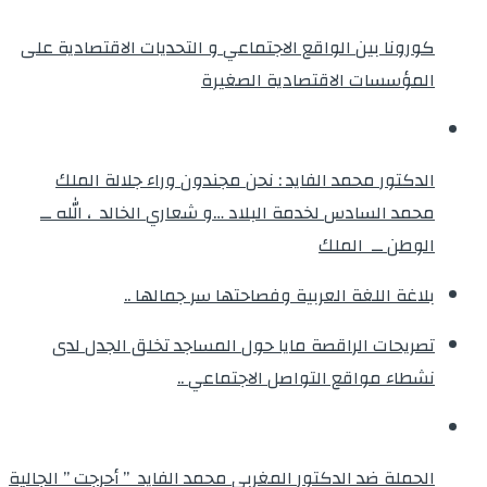
كورونا بين الواقع الاجتماعي و التحديات الاقتصادية على
المؤسسات الاقتصادية الصغيرة
الدكتور محمد الفايد : نحن مجندون وراء جلالة الملك
محمد السادس لخدمة البلاد …و شعاري الخالد ، الله ــ
الوطن ــ الملك
بلاغة اللغة العربية وفصاحتها سر جمالها ..
تصريحات الراقصة مايا حول المساجد تخلق الجدل لدى
نشطاء مواقع التواصل الاجتماعي ..
الحملة ضد الدكتور المغربي محمد الفايد ” أحرجت ” الجالية