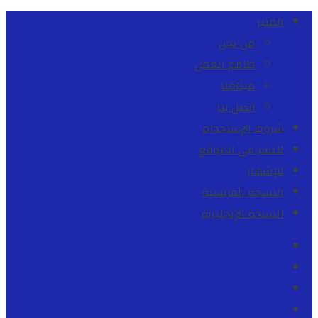
المنبر
من نحن
طاقم العمل
ميثاقنا
اتصل بنا
شروط الإستخدام
للنشر في الموقع
للإشهار
النسخة الفرنسية
النسخة الإنجليزية
Facebook
Youtube
Twitter
instagram