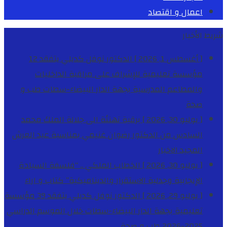
اعمال و اقتصاد
شريط الأخبار
[ أغسطس 1, 2026 ]
الدكتور نوفل كديلي يتفقد 12
مؤسسة تعليمية للإشراف على مراقبة الداخليات
والمطاعم المدرسية بجهة الدار البيضاء-سطات
طب و
صحة
[ يوليو 30, 2026 ]
برقية تهنئة الى جلالة الملك محمد
السادس من الدكتور رضوان غنيمي بمناسبة عيد العرش
المجيد
الاخبار
[ يوليو 30, 2026 ]
الخطاب الملكي .. “فلسفة السيادة
الإيجابية وجدلية الاستقرار والديناميكية”
كتاب و اراء
[ يوليو 29, 2026 ]
الدكتور نوفل كديلي يتفقد 39 مؤسسة
تعليمية بجهة الدار البيضاء-سطات خلال الموسم الدراسي
2025-2026
طب و صحة