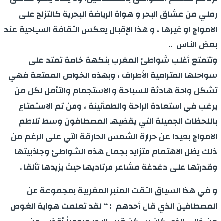
رملي من عشاق البحر و هواة الرياضة البحرية كالتزلج على
الامواج او غيرها ، و هذا الإقبال يعكس الثقافة السياحية عند
بعض الناس ..
وتتمتع أغلب شواطئ المغرب بنكهة خاصة تمتد على
سواحلها المترامية الأطراف ، وبهذه الخواص الممتعة فهي
تشكل واحة هادئة للسباحة و الاستجمام والتأمل لكل من
يرغب في استعادة الراحة والطمأنينة ، ومن تم الاستمتاع
باللحظات الجميلة التي يقضيها المصطافون وسط تلاطم
الامواج بعيدا عن حرارة الشمس الحارقة التي على الرغم من
ذلك يظل الاهتمام متزايد بجمال هذه الشواطئ وجاذبيتها
وقدرتها على دغدغة مشاعر مرتاديها حيث يزيدها تألقا .
و في هذا السياق التقت المنبر المغربية بمجموعة من
المصطافين الذي قال أحدهم : ‘‘ لقد تعلمت هواية الغوص