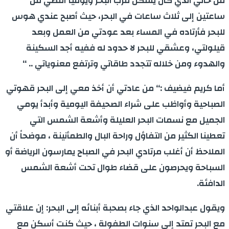
من خالي الذي كان يسكن قرب البحر ويومياً أقضي من
ساعتين إلى ثلاث ساعات في البحر، حيث أصبح عندي هوس
للبحر فأرتاده في المساء بعد عودتي من العمل وبعد
قيلولتي، وعشقي للبحر لا حدود له ففيه أجد السكينة
والهدوء ومن خلاله تتجدد طاقاتي وترتفع معنوياتي .. ‘‘
أما كريم فيضيف :‘‘ من عادتي أن أخذ معي إلى البحر قهوتي
الصباحية وأواظب على شراء الصحيفة اليومية وأبدأ يومي
الجميل مع نسمات البحر العليلة وأشعة الشمس التي
تعطينا الكثير من التفاؤل وراحة البال والطمأنينة ، موضحاً أن
الملاحظ أن أغلب مرتادي البحر في الصباح يمارسون الرياضة أو
السباحة ويحرصون على قضاء طوال تحت أشعة الشمس
الدافئة
.
ويقول عبدالواحد الذي جاء بصحبة أبنائه إلى البحر: إن علاقتي
مع البحر تمتد إلى سنوات الطفولة ، حيث كنت أسكن مع