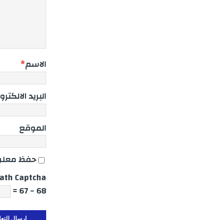
الاسم
*
البريد الالكترو
الموقع
حفظ معلوم
ath Captcha
68 − 67 =