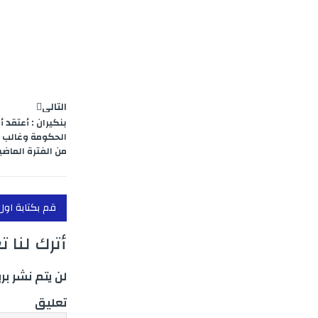
m
g
e
r
التالي
بنكيران : أعتقد 
الحكومة وغالب 
من الفترة الماضية
قم بكتابة اول
أترك لنا ت
لن يتم نشر بر
تعليق