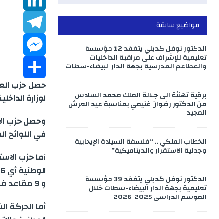
b
a
h
L
t
مواضيع سابقة
o
a
T
t
i
i
الدكتور نوفل كديلي يتفقد 12 مؤسسة
تعليمية للإشراف على مراقبة الداخليات
والمطاعم المدرسية بجهة الدار البيضاء-سطات
M
o
e
n
e
t
l
k
s
k
e
S
r
l
برقية تهنئة الى جلالة الملك محمد السادس
لوزارة الداخلية
من الدكتور رضوان غنيمي بمناسبة عيد العرش
A
e
e
s
h
المجيد
في اللوائح المح
p
d
g
s
a
الخطاب الملكي .. “فلسفة السيادة الإيجابية
وجدلية الاستقرار والديناميكية”
p
e
r
r
I
الدكتور نوفل كديلي يتفقد 39 مؤسسة
n
a
n
e
و 9 مقاعد في الدائرة الوطنية، ليكون المجموع هو 37 مقعدا
تعليمية بجهة الدار البيضاء-سطات خلال
الموسم الدراسي 2025-2026
m
g