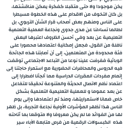
يكن موجودا ولا حتى متقبلا كفكرة يمكن مناقشتها،
بل كان التخوف من الاقدام على هذه الخطوة مسيطرا
على الناس ومنهم بعض أصحاب قرار الشأن التربوي، بل
لطالما تساءلنا عن مدى جدوى ونجاعة العملية التعلمية
التعليمية عن بعد وفي أحسن الظروف اعتبرها البعض
نافلة من القول، فجعل إمكانية اعتمادها محصورا على
فئة محدودة من المتعلمين، إلى أن أصابتنا هذه الجائحة
الوبائية ففرضت علينا نوعا من التباعد الاجتماعي توقفت
فيه الدروس والمحاضرات الحضورية مع استمرار حاجتنا إلى
إتمام مفردات المقررات الدراسية مما ألجأنا اضطرارا إلى
اعتماد نظم الاتصال الحديثة والمتنوعة تحقيقا للتفاعل
عن بعد عموما و للعملية التعليمية التعلمية بشكل
خاص ضمانا لاستمراريتها، ومنذ تم اعتمادها وإلى يوم
الناس هذا تظهر المؤشرات الأولية نجاعة التجربة، بل ظهر
لها من الفوائد ما لم يكن معروفا ولا متوقعا بما أتاحته
هذه الكبسولات الرقمية من فرص متابعة الآباء سير