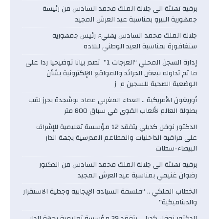
برقية تهنئة الى جلالة الملك محمد السادس من رئيسة
جمهورية البيرو بمناسبة عيد العرش المجيد
جلالة الملك محمد السادس يهنيء رئيس جمهورية
سنغافورة بمناسبة العيد الوطني لبلاده
إدارة السجن المحلي “العرجات 1” تصدر بيانا توضيحيا ردا على
ما تم تداوله ببعض الجرائد والمواقع الإلكترونية بشأن
الوضعية الصحية للسجين م ز
أوريغون الأمريكية .. العداء المغربي عماد بوشجدة يحرز لقب
بطولة العالم لألعاب القوى في سباق 800 متر
الدكتور نوفل كديلي يتفقد 12 مؤسسة تعليمية للإشراف
على مراقبة الداخليات والمطاعم المدرسية بجهة الدار
البيضاء-سطات
برقية تهنئة الى جلالة الملك محمد السادس من الدكتور
رضوان غنيمي بمناسبة عيد العرش المجيد
الخطاب الملكي .. “فلسفة السيادة الإيجابية وجدلية الاستقرار
والديناميكية”
الدكتور نوفل كديلي يتفقد 39 مؤسسة تعليمية بجهة الدار