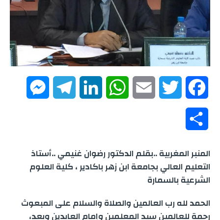
M
T
L
W
E
T
F
e
e
i
h
m
w
a
S
s
l
n
a
a
i
c
h
المنبر المغربية ..بقلم الدكتور رضوان غنيمي ..أستاذ
s
e
k
t
i
t
e
a
التعليم العالي بجامعة ابن زهر باكادير ، كلية العلوم
e
g
e
s
l
t
b
الشرعية بالسمارة
r
n
r
d
A
e
o
الحمد لله رب العالمين والصلاة والسلام على المبعوث
e
رحمة للعالمين سيد المعلمين وإمام العابدين وبعد،