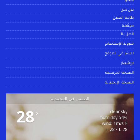
من نحن
طاقم العمل
ميثاقنا
اتصل بنا
شروط الإستخدام
للنشر في الموقع
للإشهار
النسخة الفرنسية
النسخة الإنجليزية
الطقس في المحمدية
28
clear sky
°
54% humidity
wind: 1m/s E
H 28 • L 28