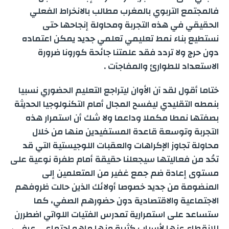
فالمجتمع التربوي بالمغرب مطالب بالانخراط الفعلي
الحقيقي في هذه التجربة ومحاولة إنجاحها حتى
نستطيع بناء نمط تعليمي تعلمي جديد يمكن اعتماده
دون حرج ولا تردد فقد علمتنا جائحة كورونا ضرورة
الاستعداد للطوارئ والمفاجآت .
ختاما أقول لقد آن الأوان ليتراجع التعليم الحضوري نسبيا
بنمطه التقليدي ليفسح المجال أمام التكنولوجيا الحديثة
بصفتها نمطا مكملا وداعما ولا شك أن استمرار هذه
التجربة وتوسعة قاعدة المستفيدين منها من خلال
محاولة تجاوز الإكراهات والعقبات اللوجيستية التي قد
تحُد من فعاليتها سيجعلنا حقيقة أمام طفرة نوعية على
مستوى إعادة ضم جمع غفير من المتعلمين إلى
المنضومة من جديد خصوصا أولائك الذين حالت ظروفهم
الاجتماعية والاقتصادية دون حضورهم الصفي، كما
ستساعد على استمرارية تمدرس الفتيات اللواتي اضطررن
للانقطاع عنها لأسباب كثيرة منها ماهو اجتماعي عرفي،