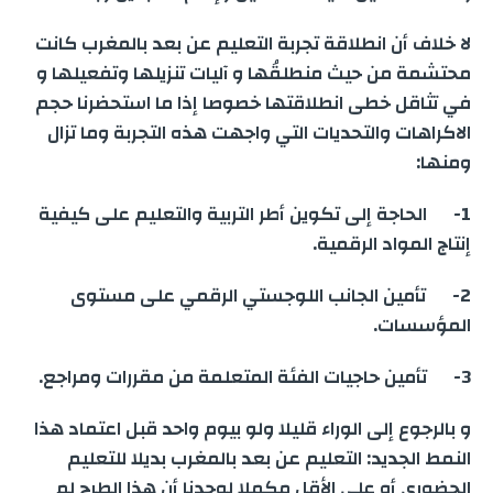
g
a
I
p
r
o
لا خلاف أن انطلاقة تجربة التعليم عن بعد بالمغرب كانت
e
m
n
p
k
محتشمة من حيث منطلقُها و آليات تنزيلها وتفعيلها و
في تثاقل خطى انطلاقتها خصوصا إذا ما استحضرنا حجم
r
الاكراهات والتحديات التي واجهت هذه التجربة وما تزال
ومنها:
1- الحاجة إلى تكوين أطر التربية والتعليم على كيفية
إنتاج المواد الرقمية.
2- تأمين الجانب اللوجستي الرقمي على مستوى
المؤسسات.
3- تأمين حاجيات الفئة المتعلمة من مقررات ومراجع.
و بالرجوع إلى الوراء قليلا ولو بيوم واحد قبل اعتماد هذا
النمط الجديد: التعليم عن بعد بالمغرب بديلا للتعليم
الحضوري أو على الأقل مكملا لوجدنا أن هذا الطرح لم