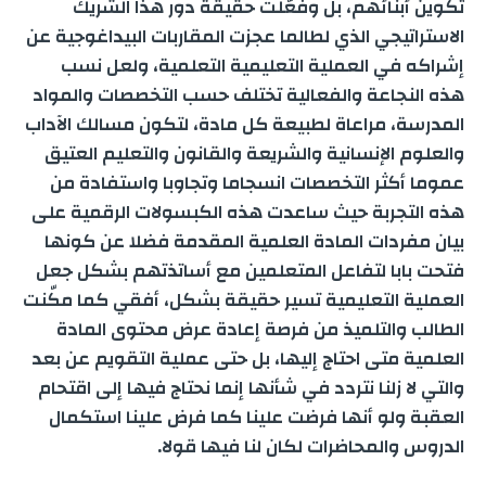
تكوين أبنائهم، بل وفعّلت حقيقة دور هذا الشريك
الاستراتيجي الذي لطالما عجزت المقاربات البيداغوجية عن
إشراكه في العملية التعليمية التعلمية، ولعل نسب
هذه النجاعة والفعالية تختلف حسب التخصصات والمواد
المدرسة، مراعاة لطبيعة كل مادة، لتكون مسالك الآداب
والعلوم الإنسانية والشريعة والقانون والتعليم العتيق
عموما أكثر التخصصات انسجاما وتجاوبا واستفادة من
هذه التجربة حيث ساعدت هذه الكبسولات الرقمية على
بيان مفردات المادة العلمية المقدمة فضلا عن كونها
فتحت بابا لتفاعل المتعلمين مع أساتذتهم بشكل جعل
العملية التعليمية تسير حقيقة بشكل، أفقي كما مكّنت
الطالب والتلميذ من فرصة إعادة عرض محتوى المادة
العلمية متى احتاج إليها، بل حتى عملية التقويم عن بعد
والتي لا زلنا نتردد في شأنها إنما نحتاج فيها إلى اقتحام
العقبة ولو أنها فرضت علينا كما فرض علينا استكمال
الدروس والمحاضرات لكان لنا فيها قولا.