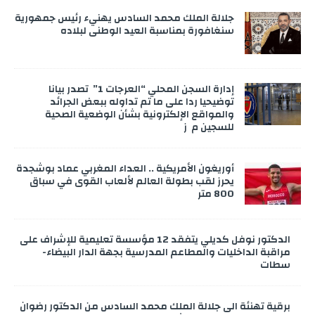
جلالة الملك محمد السادس يهنيء رئيس جمهورية
سنغافورة بمناسبة العيد الوطني لبلاده
إدارة السجن المحلي “العرجات 1” تصدر بيانا
توضيحيا ردا على ما تم تداوله ببعض الجرائد
والمواقع الإلكترونية بشأن الوضعية الصحية
للسجين م ز
أوريغون الأمريكية .. العداء المغربي عماد بوشجدة
يحرز لقب بطولة العالم لألعاب القوى في سباق
800 متر
الدكتور نوفل كديلي يتفقد 12 مؤسسة تعليمية للإشراف على
مراقبة الداخليات والمطاعم المدرسية بجهة الدار البيضاء-
سطات
برقية تهنئة الى جلالة الملك محمد السادس من الدكتور رضوان