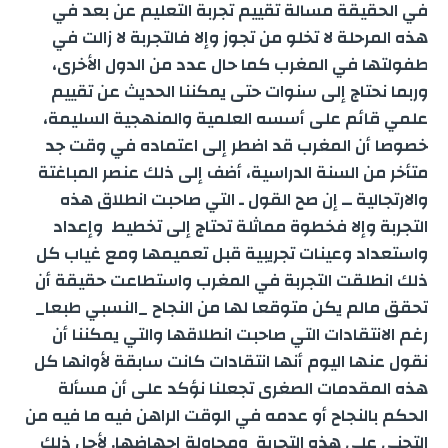
في الحقيقة مسالة تقييم تجربة التعليم عن بعد في
هذه المرحلة لا تخلو من تجوز وإلا فالتجربة لا زالت في
طفولتها في المغرب كما حال عدد من الدول الأخرى،
وربما نحتاج إلى سنوات حتى يمكننا الحديث عن تقييم
علمي قائم على أسسه العلمية والمنهجية السليمة،
خصوصا أن المغرب قد اضطر إلى اعتماده في وقت جد
متأخر من السنة الدراسية، أضف إلى ذلك عنصر المباغتة
والارتجالية ــ إن صح القول ـ التي صاحبت انطلاق هذه
التجربة وإلا فخطوة مماثلة تحتاج إلى تخطيط وإعداد
واستعداد وعينات تجريبية قبل تعميمها ومع غياب كل
ذلك انطلقت التجربة في المغرب واستطاعت حقيقة أن
تحقق مالم يكن متوقعا لها من النجاح _النسبي طبعا_
رغم الانتقادات التي صاحبت انطلاقها والتي يمكننا أن
نقول عنها اليوم أنها انتقادات كانت سابقة لأوانها كل
هذه المقدمات الصغرى تجعلنا نؤكد على أن مسألة
الحكم بالنجاح أو عدمه في الوقت الراهن فيه ما فيه من
التجني على هذه التجربة ومحاولة إجهاضها. لأجل ذلك