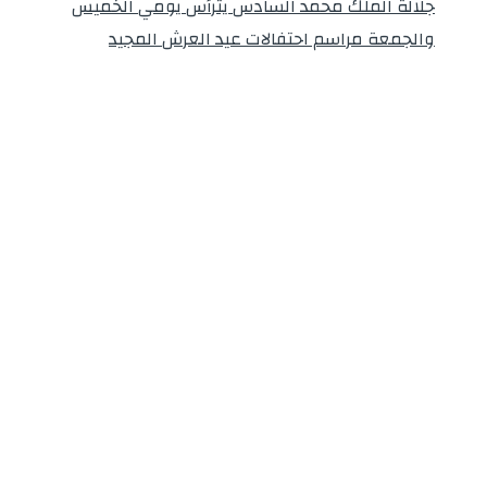
جلالة الملك محمد السادس يترأس يومي الخميس
والجمعة مراسم احتفالات عيد العرش المجيد