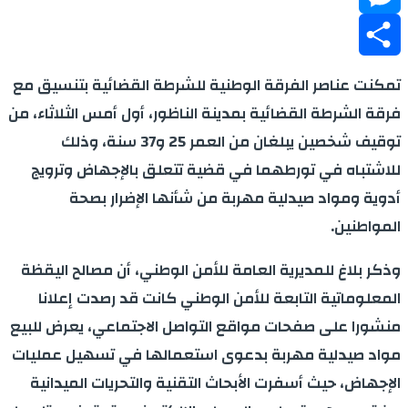
Messenger
Share
تمكنت عناصر الفرقة الوطنية للشرطة القضائية بتنسيق مع
فرقة الشرطة القضائية بمدينة الناظور، أول أمس الثلاثاء، من
توقيف شخصين يبلغان من العمر 25 و37 سنة، وذلك
للاشتباه في تورطهما في قضية تتعلق بالإجهاض وترويج
أدوية ومواد صيدلية مهربة من شأنها الإضرار بصحة
المواطنين.
وذكر بلاغ للمديرية العامة للأمن الوطني، أن مصالح اليقظة
المعلوماتية التابعة للأمن الوطني كانت قد رصدت إعلانا
منشورا على صفحات مواقع التواصل الاجتماعي، يعرض للبيع
مواد صيدلية مهربة بدعوى استعمالها في تسهيل عمليات
الإجهاض، حيث أسفرت الأبحاث التقنية والتحريات الميدانية