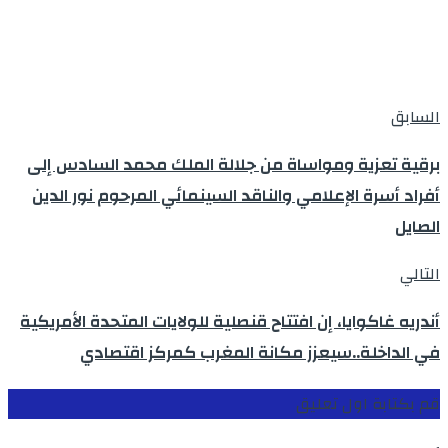
السابق
برقية تعزية ومواساة من جلالة الملك محمد السادس إلى
أفراد أسرة الإعلامي والناقد السينمائي المرحوم نور الدين
الصايل
التالي
أندريه غاكوايا، إن افتتاح قنصلية للولايات المتحدة الأمريكية
في الداخلة..سيعزز مكانة المغرب كمركز اقتصادي
قم بكتابة اول تعليق