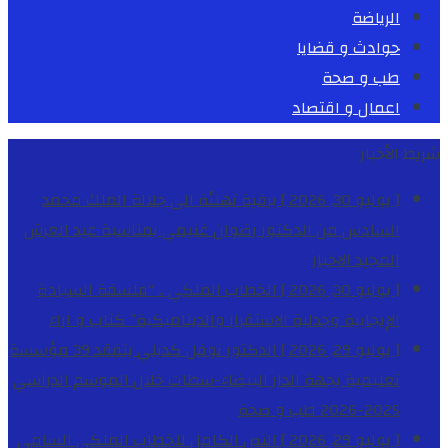
الرياضة
حوادث و قضايا
طب و صحة
اعمال و اقتصاد
شريط الأخبار
[ يوليو 30, 2026 ]
برقية تهنئة الى جلالة الملك محمد
السادس من الدكتور رضوان غنيمي بمناسبة عيد العرش
المجيد
الاخبار
[ يوليو 30, 2026 ]
الخطاب الملكي .. “فلسفة السيادة
الإيجابية وجدلية الاستقرار والديناميكية”
كتاب و اراء
[ يوليو 29, 2026 ]
الدكتور نوفل كديلي يتفقد 39 مؤسسة
تعليمية بجهة الدار البيضاء-سطات خلال الموسم الدراسي
2025-2026
طب و صحة
[ يوليو 29, 2026 ]
النص الكامل للخطاب الملكي السامي