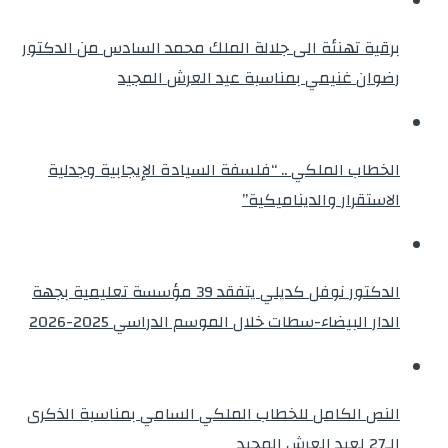
برقية تهنئة الى جلالة الملك محمد السادس من الدكتور
رضوان غنيمي بمناسبة عيد العرش المجيد
الخطاب الملكي .. “فلسفة السيادة الإيجابية وجدلية
الاستقرار والديناميكية”
الدكتور نوفل كديلي يتفقد 39 مؤسسة تعليمية بجهة
الدار البيضاء-سطات خلال الموسم الدراسي 2025-2026
النص الكامل للخطاب الملكي السامي بمناسبة الذكرى
الـ27 لعيد العرش المجيد