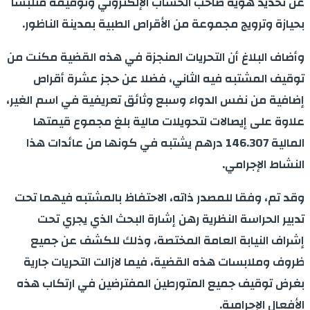
عن تحديد هوية صاحب الحساب الإلكتروني وتوقيفه متلبسا
بحيازة وترويج مجموعة من الأقراص الطبية بمدينة الناظور.
وأضاف البلاغ أن التحريات المنجزة في هذه القضية مكنت من
توقيف المشتبه فيه الثاني، فضلا عن حجز عشرة أقراص
إضافية من نفس الدواء وسبع وثائق تعريفية في اسم الغير،
علاوة على إيصالات لتحويلات مالية بلغ مجموع قيمتها
المالية 146.307 درهم يشتبه في كونها من عائدات هذا
النشاط الإجرامي.
وقد تم، وفقا للمصدر ذاته، الاحتفاظ بالمشتبه فيهما تحت
تدبير الحراسة النظرية رهن إشارة البحث الذي يجري تحت
إشراف النيابة العامة المختصة، وذلك للكشف عن جميع
ظروف وملابسات هذه القضية، فيما لازالت التحريات جارية
بغرض توقيف جميع المتورطين المفترضين في ارتكاب هذه
الأفعال الإجرامية.