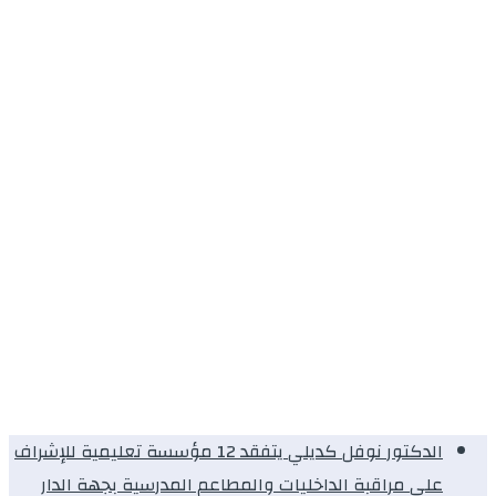
الدكتور نوفل كديلي يتفقد 12 مؤسسة تعليمية للإشراف
على مراقبة الداخليات والمطاعم المدرسية بجهة الدار