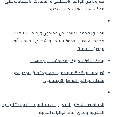
كورونا بين الواقع الاجتماعي و التحديات الاقتصادية على
المؤسسات الاقتصادية الصغيرة
الدكتور محمد الفايد : نحن مجندون وراء جلالة الملك
محمد السادس لخدمة البلاد …و شعاري الخالد ، الله ــ
الوطن ــ الملك
بلاغة اللغة العربية وفصاحتها سر جمالها ..
تصريحات الراقصة مايا حول المساجد تخلق الجدل لدى
نشطاء مواقع التواصل الاجتماعي ..
الحملة ضد الدكتور المغربي محمد الفايد ” أحرجت ” الجالية
المغربية بالخارج أمام الجاليات العربية