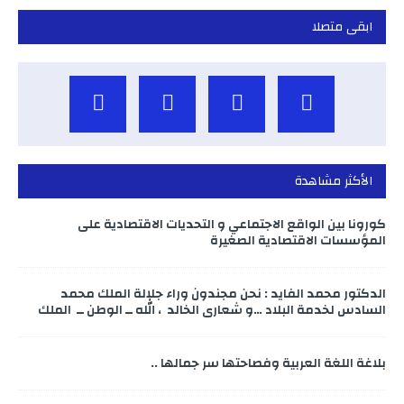
ابقى متصلا
الأكثر مشاهدة
كورونا بين الواقع الاجتماعي و التحديات الاقتصادية على
المؤسسات الاقتصادية الصغيرة
الدكتور محمد الفايد : نحن مجندون وراء جلالة الملك محمد
السادس لخدمة البلاد …و شعاري الخالد ، الله ــ الوطن ــ الملك
بلاغة اللغة العربية وفصاحتها سر جمالها ..