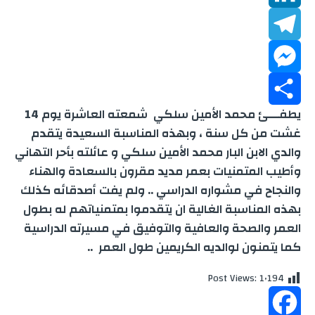
b
a
h
L
t
o
a
T
t
i
i
M
o
e
n
e
t
l
يطفـــئ محمد الأمين سلكي شمعته العاشرة يوم 14
k
s
k
e
S
r
l
غشت من كل سنة ، وبهذه المناسبة السعيدة يتقدم
والدي الابن البار محمد الأمين سلكي و عائلته بأحر التهاني
A
e
e
s
h
وأطيب المتمنيات بعمر مديد مقرون بالسعادة والهناء
p
d
g
s
a
والنجاح في مشواره الدراسي .. ولم يفت أصدقائه كذلك
بهذه المناسبة الغالية ان يتقدموا بمتمنياتهم له بطول
p
e
r
r
I
العمر والصحة والعافية والتوفيق في مسيرته الدراسية
كما يتمنون لوالديه الكريمين طول العمر
..
n
a
n
e
Post Views:
1٬194
m
g