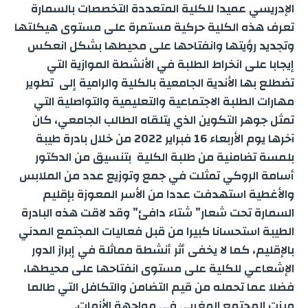
r
الإدريسي عميدا للكلية المتعددة التخصصات بالسمارة
n
r
d
A
e
o
تعرف هذه الكلية حركية مستمرة على مستوى هيكلتها
e
وتجديد رؤيتها وانفتاحها على محيطها بشكل انعكس
g
a
I
p
r
o
إيجابا على انخراط الطلبة في الأنشطة الموازية التي
تضطلع بها الأندية الجامعية بالكلية والرامية إلى تطوير
e
m
n
p
k
مهارات الطلبة الاجتماعية والتعليمية والتواصلية التي
r
تمثل جوهر التكوين الذي يتلقاه الطالب الجامعي، كان
آخرها يوم الأربعاء 16 فبراير 2022 من خلال بادرة طيبة
بلمسة تضامنية من طلبة الكلية بتنسيق من الدكتور
أسامة الروكي تمثلت في جمع وتوزيع عدد من الملابس
والأغطية استهدفت عددا من الأسر المعوزة بإقليم
السمارة تحت شعار” شتاء دافئ” وقد لاقت هذه البادرة
الطيبة استحسانا كبيرا من قبل فعاليات المجتمع المدني
بالإقليم، كما لا يخفى أثر أنشطة مماثلة في إبراز الدور
الإشعاعي للكلية على مستوى انفتاحها على محيطها،
فضلا عما تحمله من قيم التضامن والتكافل التي طالما
ميزت المجتمع المغربي في مواجهة الأزمات.