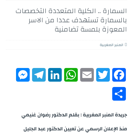
السمارة .. الكلية المتعددة التخصصات
بالسمارة تستهدف عددا من الاسر
المعوزة بلمسة تضامنية
المنبر المغربية
M
T
L
W
E
T
F
e
e
i
h
m
w
a
S
s
l
n
a
a
i
c
h
جريدة المنبر المغربية : بقلم الدكتور رضوان غنيمي
s
e
k
t
i
t
e
a
منذ الإعلان الرسمي عن تعيين الدكتور عبد الجليل
e
g
e
s
l
t
b