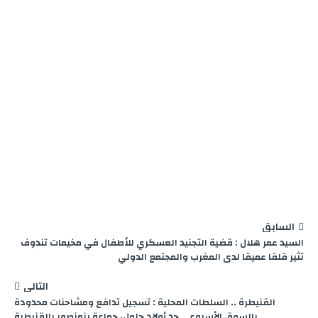
r
السابق
السيد عمر هلال : قضية التجنيد العسكري للأطفال في مخيمات تندوف
تثير قلقا عميقا لدى المغرب والمجتمع الدولي
التالي
القنيطرة .. السلطات المحلية : تسجيل تدافع ومشاحنات محدودة
بالسوق الأسبوعي حد أولاد جلول، جماعة بنمنصور بالقنيطرة