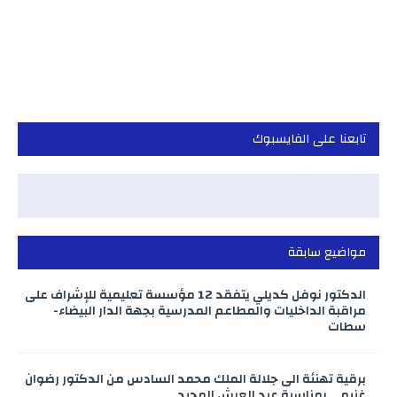
تابعنا على الفايسبوك
مواضيع سابقة
الدكتور نوفل كديلي يتفقد 12 مؤسسة تعليمية للإشراف على
مراقبة الداخليات والمطاعم المدرسية بجهة الدار البيضاء-
سطات
برقية تهنئة الى جلالة الملك محمد السادس من الدكتور رضوان
غنيمي بمناسبة عيد العرش المجيد