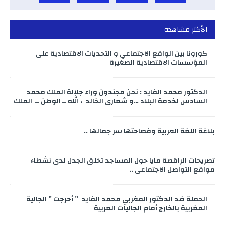
الأكثر مشاهدة
كورونا بين الواقع الاجتماعي و التحديات الاقتصادية على
المؤسسات الاقتصادية الصغيرة
الدكتور محمد الفايد : نحن مجندون وراء جلالة الملك محمد
السادس لخدمة البلاد …و شعاري الخالد ، الله ــ الوطن ــ الملك
بلاغة اللغة العربية وفصاحتها سر جمالها ..
تصريحات الراقصة مايا حول المساجد تخلق الجدل لدى نشطاء
مواقع التواصل الاجتماعي ..
الحملة ضد الدكتور المغربي محمد الفايد ” أحرجت ” الجالية
المغربية بالخارج أمام الجاليات العربية