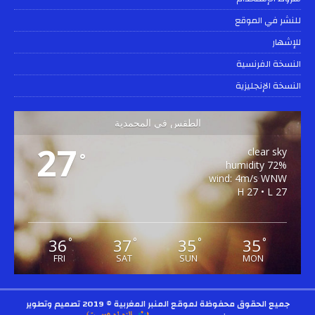
للنشر في الموقع
للإشهار
النسخة الفرنسية
النسخة الإنجليزية
الطقس في المحمدية
27
clear sky
°
72% humidity
wind: 4m/s WNW
H 27 • L 27
36
37
35
35
°
°
°
°
FRI
SAT
SUN
MON
جميع الحقوق محفوظة لموقع المنبر المغربية © 2019
تصميم وتطوير