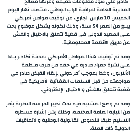
أكادير على ضوء معلومات دقيقة وفرتها مصالح
e
g
e
s
l
t
b
المديرية العامة لمراقبة الراب الوطني، منتصف نهار اليوم
r
الخميس 10 مارس الجاري، من توقيف مواطن أمريكي
n
r
d
A
e
o
يبلغ من العمر 54 سنة، وذلك لكونه يشكل موضوع بحث
e
على الصعيد الدولي في قضية تتعلق بالاحتيال والغش
g
a
I
p
r
o
عن طريق الأنظمة المعلوماتية.
e
m
n
p
k
وقد تم توقيف هذا المواطن الأمريكي بمدينة أكادير بناءا
r
على نشرة حمراء صادرة في حقه من طرف منظمة
الأنتربول، وكذا بموجب أمر دولي بإلقاء القبض صادر في
مواجهته من قبل السلطات القضائية الأمريكية في
قضية تتعلق بالغش والاحتيال الإلكتروني.
وقد تم وضع المشتبه فيه تحت تدبير الحراسة النظرية بأمر
من النيابة العامة المختصة، وذلك رهن إشارة مسطرة
التسليم طبقا للنصوص القانونية الوطنية والاتفاقيات
الدولية ذات الصلة.