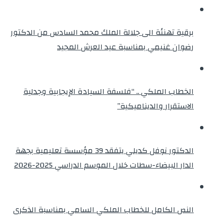
برقية تهنئة الى جلالة الملك محمد السادس من الدكتور
رضوان غنيمي بمناسبة عيد العرش المجيد
الخطاب الملكي .. “فلسفة السيادة الإيجابية وجدلية
الاستقرار والديناميكية”
الدكتور نوفل كديلي يتفقد 39 مؤسسة تعليمية بجهة
الدار البيضاء-سطات خلال الموسم الدراسي 2025-2026
النص الكامل للخطاب الملكي السامي بمناسبة الذكرى