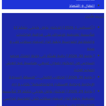
اعمال و اقتصاد
شريط الأخبار
[ أغسطس 1, 2026 ]
الدكتور نوفل كديلي يتفقد 12
مؤسسة تعليمية للإشراف على مراقبة الداخليات
والمطاعم المدرسية بجهة الدار البيضاء-سطات
طب و
صحة
[ يوليو 30, 2026 ]
برقية تهنئة الى جلالة الملك محمد
السادس من الدكتور رضوان غنيمي بمناسبة عيد العرش
المجيد
الاخبار
[ يوليو 30, 2026 ]
الخطاب الملكي .. “فلسفة السيادة
الإيجابية وجدلية الاستقرار والديناميكية”
كتاب و اراء
[ يوليو 29, 2026 ]
الدكتور نوفل كديلي يتفقد 39 مؤسسة
تعليمية بجهة الدار البيضاء-سطات خلال الموسم الدراسي
2025-2026
طب و صحة