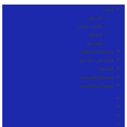
المنبر
من نحن
طاقم العمل
ميثاقنا
اتصل بنا
شروط الإستخدام
للنشر في الموقع
للإشهار
النسخة الفرنسية
النسخة الإنجليزية
Facebook
Youtube
Twitter
instagram