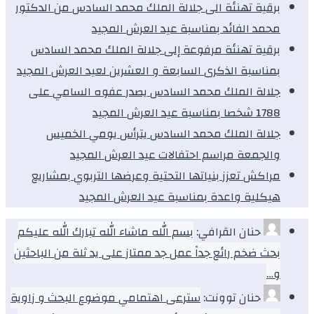
برقية تهنئة الى جلالة الملك محمد السادس من الدكتور
محمد الفائد بمناسبة عيد العرش المجيد
برقية تهنئة مرفوعة إلى جلالة الملك محمد السادس
بمناسبة الذكرى السابعة و العشرين لعيد العرش المجيد
جلالة الملك محمد السادس يصدر عفوه السامي على
1788 شخصا بمناسبة عيد العرش المجيد
جلالة الملك محمد السادس يترأس يومي الخميس
والجمعة مراسم احتفالات عيد العرش المجيد
مراكش تعزز بنياتها التحتية وعرضها التربوي بمشاريع
هيكلية واعدة بمناسبة عيد العرش المجيد
حنان القرافي:
بسم الله ماشاء الله تبارك الله عليكم
بحث ضخم رائع جداً عمل جد ممتاز على يد ثلة من الباحثين
و…
حنان توونت:
سترعى اهتمامي موضوع البحث و زاوية