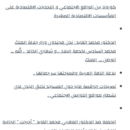
كورونا بين الواقع الاجتماعي و التحديات الاقتصادية على
المؤسسات الاقتصادية الصغيرة
الدكتور محمد الفايد : نحن مجندون وراء جلالة الملك
محمد السادس لخدمة البلاد …و شعاري الخالد ، الله ــ
الوطن ــ الملك
بلاغة اللغة العربية وفصاحتها سر جمالها ..
تصريحات الراقصة مايا حول المساجد تخلق الجدل لدى
نشطاء مواقع التواصل الاجتماعي ..
الحملة ضد الدكتور المغربي محمد الفايد ” أحرجت ” الجالية