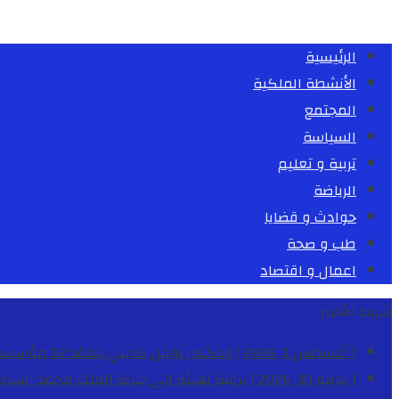
الرئيسية
الأنشطة الملكية
المجتمع
السياسة
تربية و تعليم
الرياضة
حوادث و قضايا
طب و صحة
اعمال و اقتصاد
شريط الأخبار
[ أغسطس 1, 2026 ]
الدكتور نوفل كديلي يتفقد 12 مؤسسة تعليمية للإشراف على مراقبة الداخليات والمطاعم المدرسية بجهة الدار البيضاء-سطات
[ يوليو 30, 2026 ]
برقية تهنئة الى جلالة الملك محمد السا