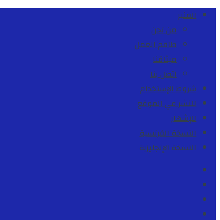
المنبر
من نحن
طاقم العمل
ميثاقنا
اتصل بنا
شروط الإستخدام
للنشر في الموقع
للإشهار
النسخة الفرنسية
النسخة الإنجليزية
Facebook
Youtube
Twitter
instagram