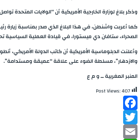
وذكر بلاغ لوزارة الخارجية الأمريكية أن “الولايات المتحدة تو
كما أعربت واشنطن، في هذا البلاغ الذي صدر بمناسبة زيارة رئ
الصحراء، ستافان دي ميستورا، في قيادة العملية السياسية تحت
والازدهار”، مسلطة الضوء على علاقة “عميقة ومستدامة”.
المنبر المغربية ــ و م ع
Post Views:
407
Facebook
Twitter