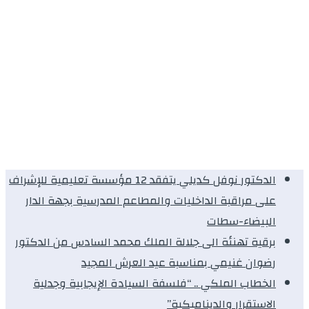
الدكتور نوفل كديلي يتفقد 12 مؤسسة تعليمية للإشراف
على مراقبة الداخليات والمطاعم المدرسية بجهة الدار
البيضاء-سطات
برقية تهنئة الى جلالة الملك محمد السادس من الدكتور
رضوان غنيمي بمناسبة عيد العرش المجيد
الخطاب الملكي .. “فلسفة السيادة الإيجابية وجدلية
الاستقرار والديناميكية”