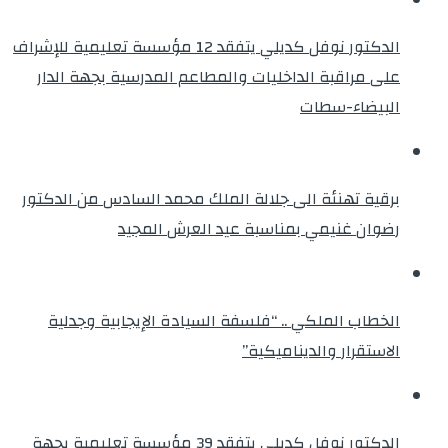
الدكتور نوفل كديلي يتفقد 12 مؤسسة تعليمية للإشراف
على مراقبة الداخليات والمطاعم المدرسية بجهة الدار
البيضاء-سطات
برقية تهنئة الى جلالة الملك محمد السادس من الدكتور
رضوان غنيمي بمناسبة عيد العرش المجيد
الخطاب الملكي .. “فلسفة السيادة الإيجابية وجدلية
الاستقرار والديناميكية”
الدكتور نوفل كديلي يتفقد 39 مؤسسة تعليمية بجهة