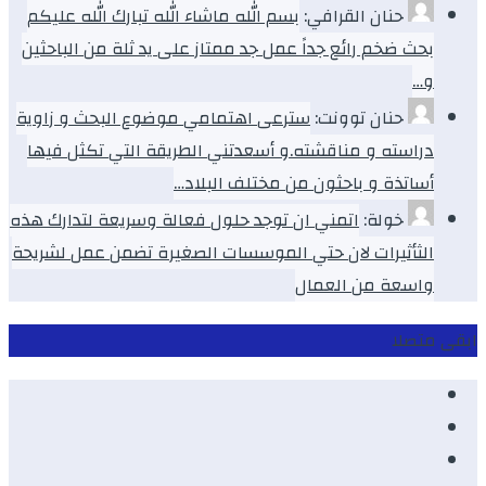
حنان القرافي:
بسم الله ماشاء الله تبارك الله عليكم
بحث ضخم رائع جداً عمل جد ممتاز على يد ثلة من الباحثين
و…
حنان توونت:
سترعى اهتمامي موضوع البحث و زاوية
دراسته و مناقشته.و أسعدتني الطريقة التي تكثل فيها
أساتذة و باحثون من مختلف البلاد…
خولة:
اتمني ان توجد حلول فعالة وسريعة لتدارك هذه
الثأثيرات لان حتي الموسسات الصغيرة تضمن عمل لشريحة
واسعة من العمال
ابقى متصلا
Facebook
Youtube
Twitter