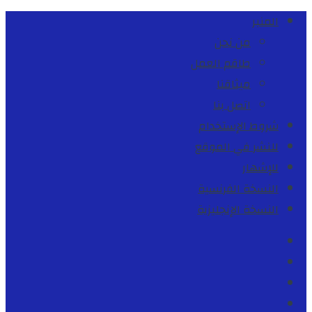
المنبر
من نحن
طاقم العمل
ميثاقنا
اتصل بنا
شروط الإستخدام
للنشر في الموقع
للإشهار
النسخة الفرنسية
النسخة الإنجليزية
Facebook
Youtube
Twitter
instagram