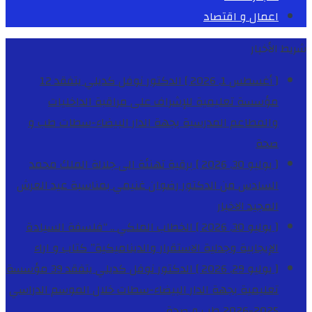
اعمال و اقتصاد
شريط الأخبار
[ أغسطس 1, 2026 ]
الدكتور نوفل كديلي يتفقد 12
مؤسسة تعليمية للإشراف على مراقبة الداخليات
والمطاعم المدرسية بجهة الدار البيضاء-سطات
طب و
صحة
[ يوليو 30, 2026 ]
برقية تهنئة الى جلالة الملك محمد
السادس من الدكتور رضوان غنيمي بمناسبة عيد العرش
المجيد
الاخبار
[ يوليو 30, 2026 ]
الخطاب الملكي .. “فلسفة السيادة
الإيجابية وجدلية الاستقرار والديناميكية”
كتاب و اراء
[ يوليو 29, 2026 ]
الدكتور نوفل كديلي يتفقد 39 مؤسسة
تعليمية بجهة الدار البيضاء-سطات خلال الموسم الدراسي
2025-2026
طب و صحة