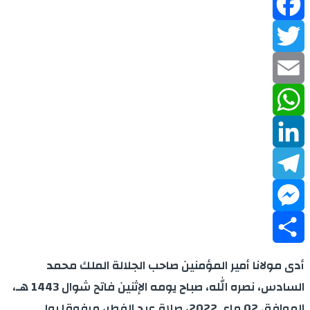
Facebook
Twitter
Email
WhatsApp
LinkedIn
Telegram
Messenger
Share
أدى مولانا أمير المؤمنين صاحب الجلالة الملك محمد
السادس، نصره الله، صباح يومه الإثنين فاتح شوال 1443 هـ،
الموافق 02 ماي 2022، صلاة عيد الفطر، مرفوقا بولي