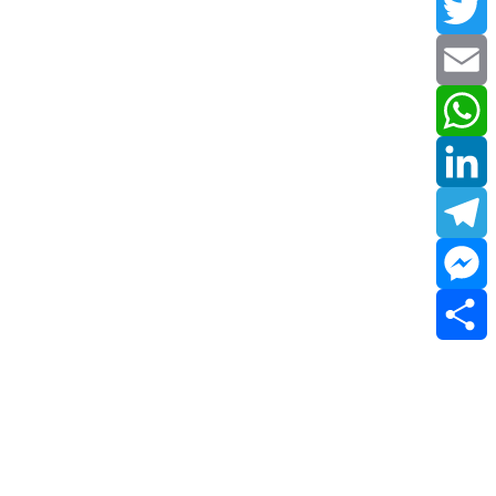
Facebook
Twitter
Email
WhatsApp
LinkedIn
Telegram
Messenger
Share