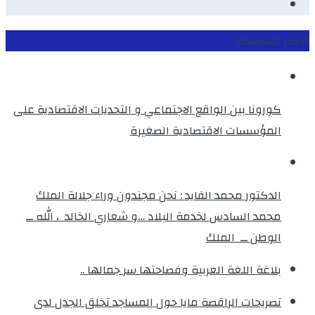
instagram
الأكثر مشاهدة
كورونا بين الواقع الاجتماعي و التحديات الاقتصادية على
المؤسسات الاقتصادية الصغيرة
الدكتور محمد الفايد : نحن مجندون وراء جلالة الملك
محمد السادس لخدمة البلاد …و شعاري الخالد ، الله ــ
الوطن ــ الملك
بلاغة اللغة العربية وفصاحتها سر جمالها ..
تصريحات الراقصة مايا حول المساجد تخلق الجدل لدى