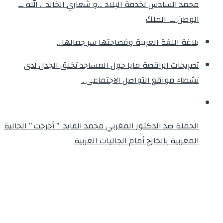
محمد السادس لخدمة البلاد …و شعاري الخالد ، الله ــ
الوطن ــ الملك
بلاغة اللغة العربية وفصاحتها سر جمالها ..
تصريحات الراقصة مايا حول المساجد تخلق الجدل لدى
نشطاء مواقع التواصل الاجتماعي ..
الحملة ضد الدكتور المغربي محمد الفايد ” أحرجت ” الجالية
المغربية بالخارج أمام الجاليات العربية