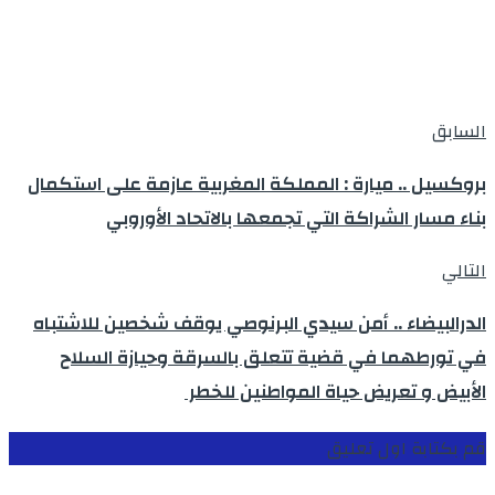
السابق
بروكسيل .. ميارة : المملكة المغربية عازمة على استكمال
بناء مسار الشراكة التي تجمعها بالاتحاد الأوروبي
التالي
الدرالبيضاء .. أمن سيدي البرنوصي يوقف شخصين للاشتباه
في تورطهما في قضية تتعلق بالسرقة وحيازة السلاح
الأبيض و تعريض حياة المواطنين للخطر
قم بكتابة اول تعليق