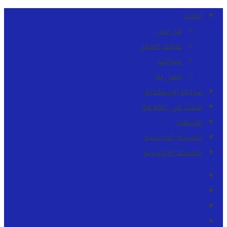
المنبر
من نحن
طاقم العمل
ميثاقنا
اتصل بنا
شروط الإستخدام
للنشر في الموقع
للإشهار
النسخة الفرنسية
النسخة الإنجليزية
Facebook
Youtube
Twitter
instagram