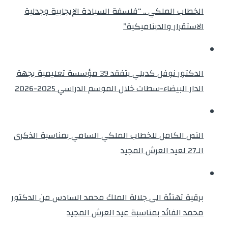
الخطاب الملكي .. “فلسفة السيادة الإيجابية وجدلية
الاستقرار والديناميكية”
الدكتور نوفل كديلي يتفقد 39 مؤسسة تعليمية بجهة
الدار البيضاء-سطات خلال الموسم الدراسي 2025-2026
النص الكامل للخطاب الملكي السامي بمناسبة الذكرى
الـ27 لعيد العرش المجيد
برقية تهنئة الى جلالة الملك محمد السادس من الدكتور
محمد الفائد بمناسبة عيد العرش المجيد