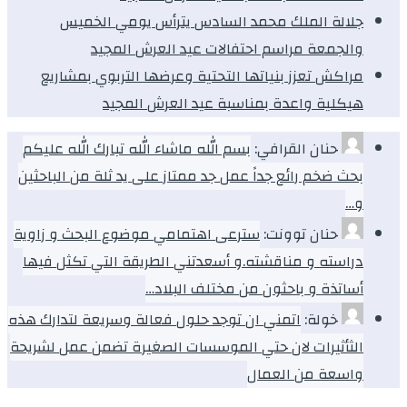
جلالة الملك محمد السادس يترأس يومي الخميس
والجمعة مراسم احتفالات عيد العرش المجيد
مراكش تعزز بنياتها التحتية وعرضها التربوي بمشاريع
هيكلية واعدة بمناسبة عيد العرش المجيد
حنان القرافي:
بسم الله ماشاء الله تبارك الله عليكم
بحث ضخم رائع جداً عمل جد ممتاز على يد ثلة من الباحثين
و…
حنان توونت:
سترعى اهتمامي موضوع البحث و زاوية
دراسته و مناقشته.و أسعدتني الطريقة التي تكثل فيها
أساتذة و باحثون من مختلف البلاد…
خولة:
اتمني ان توجد حلول فعالة وسريعة لتدارك هذه
الثأثيرات لان حتي الموسسات الصغيرة تضمن عمل لشريحة
واسعة من العمال