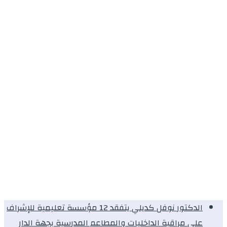
الدكتور نوفل كديلي يتفقد 12 مؤسسة تعليمية للإشراف
على مراقبة الداخليات والمطاعم المدرسية بجهة الدار