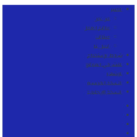
المنبر
من نحن
طاقم العمل
ميثاقنا
اتصل بنا
شروط الإستخدام
للنشر في الموقع
للإشهار
النسخة الفرنسية
النسخة الإنجليزية
Facebook
Youtube
Twitter
instagram