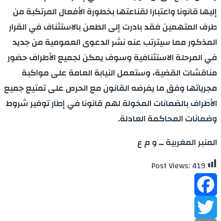
إليها قانونا واعتبارا لقناعتها بخطورة الأفعال المرتكبة من
طرف المتهمين فقد بادرت إلى الطعن بالاستئناف في القرار
المذكور مما سيترتب عنه نشر الدعوى العمومية من جديد
في المرحلة الاستئنافية وسوف يمكن لجميع الأطراف حضور
مناقشات القضية، وستعمل النيابة العامة على مواكبة
مجرياتها وفق ما يفرضه القانون مع الحرص على تمتيع جميع
الأطراف بالضمانات المخولة لهم قانونا في إطار توفير شروط
وضمانات المحاكمة العادلة.
المنبر المغربية ــ و م ع
Post Views:
419
Facebook