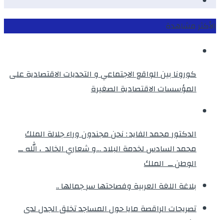
instagram
الأكثر مشاهدة
كورونا بين الواقع الاجتماعي و التحديات الاقتصادية على
المؤسسات الاقتصادية الصغيرة
الدكتور محمد الفايد : نحن مجندون وراء جلالة الملك
محمد السادس لخدمة البلاد …و شعاري الخالد ، الله ــ
الوطن ــ الملك
بلاغة اللغة العربية وفصاحتها سر جمالها ..
تصريحات الراقصة مايا حول المساجد تخلق الجدل لدى