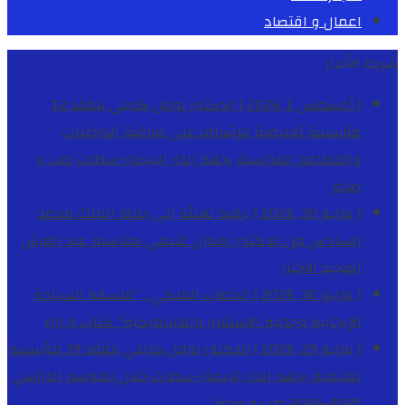
اعمال و اقتصاد
شريط الأخبار
[ أغسطس 1, 2026 ]
الدكتور نوفل كديلي يتفقد 12
مؤسسة تعليمية للإشراف على مراقبة الداخليات
والمطاعم المدرسية بجهة الدار البيضاء-سطات
طب و
صحة
[ يوليو 30, 2026 ]
برقية تهنئة الى جلالة الملك محمد
السادس من الدكتور رضوان غنيمي بمناسبة عيد العرش
المجيد
الاخبار
[ يوليو 30, 2026 ]
الخطاب الملكي .. “فلسفة السيادة
الإيجابية وجدلية الاستقرار والديناميكية”
كتاب و اراء
[ يوليو 29, 2026 ]
الدكتور نوفل كديلي يتفقد 39 مؤسسة
تعليمية بجهة الدار البيضاء-سطات خلال الموسم الدراسي
2025-2026
طب و صحة