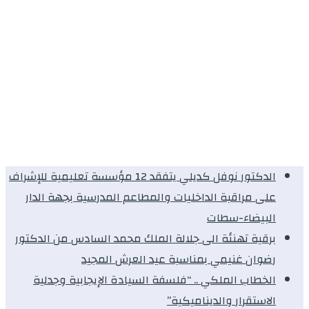
الدكتور نوفل كديلي يتفقد 12 مؤسسة تعليمية للإشراف
على مراقبة الداخليات والمطاعم المدرسية بجهة الدار
البيضاء-سطات
برقية تهنئة الى جلالة الملك محمد السادس من الدكتور
رضوان غنيمي بمناسبة عيد العرش المجيد
الخطاب الملكي .. “فلسفة السيادة الإيجابية وجدلية
الاستقرار والديناميكية”