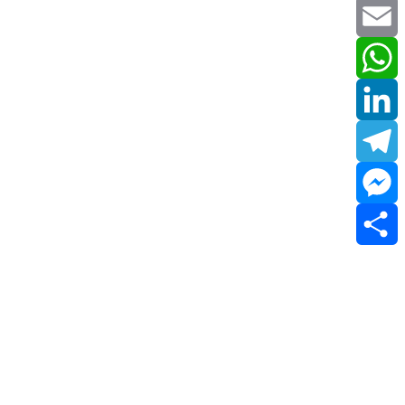
Twitter
Email
WhatsApp
LinkedIn
Telegram
Messenger
Share