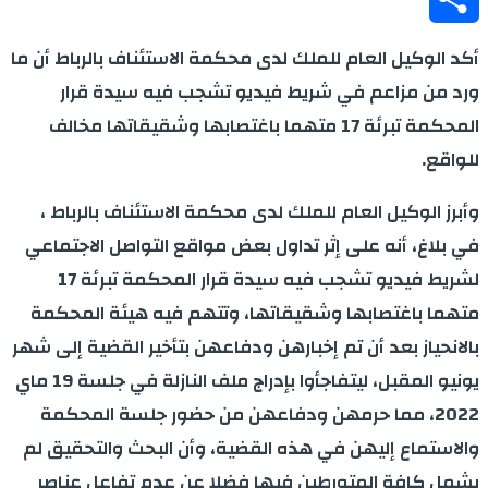
Share
أكد الوكيل العام للملك لدى محكمة الاستئناف بالرباط أن ما
ورد من مزاعم في شريط فيديو تشجب فيه سيدة قرار
المحكمة تبرئة 17 متهما باغتصابها وشقيقاتها مخالف
للواقع.
وأبرز الوكيل العام للملك لدى محكمة الاستئناف بالرباط ،
في بلاغ، أنه على إثر تداول بعض مواقع التواصل الاجتماعي
لشريط فيديو تشجب فيه سيدة قرار المحكمة تبرئة 17
متهما باغتصابها وشقيقاتها، وتتهم فيه هيئة المحكمة
بالانحياز بعد أن تم إخبارهن ودفاعهن بتأخير القضية إلى شهر
يونيو المقبل، ليتفاجأوا بإدراج ملف النازلة في جلسة 19 ماي
2022، مما حرمهن ودفاعهن من حضور جلسة المحكمة
والاستماع إليهن في هذه القضية، وأن البحث والتحقيق لم
يشمل كافة المتورطين فيها فضلا عن عدم تفاعل عناصر