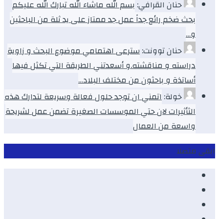
حنان القرافي:
بسم الله ماشاء الله تبارك الله عليكم
بحث ضخم رائع جداً عمل جد ممتاز على يد ثلة من الباحثين
و…
حنان توونت:
سترعى اهتمامي موضوع البحث و زاوية
دراسته و مناقشته.و أسعدتني الطريقة التي تكثل فيها
أساتذة و باحثون من مختلف البلاد…
خولة:
اتمني ان توجد حلول فعالة وسريعة لتدارك هذه
الثأثيرات لان حتي الموسسات الصغيرة تضمن عمل لشريحة
واسعة من العمال
ابقى متصلا
Facebook
Youtube
Twitter