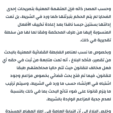
وحسب المصدر ذاته فإن المتهمة المعنية بتصريحات إحدى
الضحايا لم يتم الحكم بتبرئتها كما ورد في الشريط، بل تمت
إدانتها بسنتين حبسا نافذا بعد إعادة تكييف الأفعال
المنسوبة إليها من طرف المحكمة وفقا لما لها من سلطة
تقديرية في ذلك.
وبخصوص ما نسب لعناصر الضابطة القضائية المعنية بالبحث
من تقصير، فأكد البلاغ ، أنه تمت متابعة من ثبت في حقه أي
فعل مخالف للقانون حيث تتم حاليا محاكمتهم طبقا
للقانون، فيما تم فتح بحث قضائي بخصوص مزاعم وجود
اشتباه في الارتشاء حسب ما ورد في الشريط، وسيتم ترتيب
ما يلزم قانونا على ضوء نتائج البحث بما في ذلك بالنسبة
لعدم جدية المزاعم الواردة بالشريط.
وخلص البلاغ الى أن النيابة العامة في إطار المهام المسندة