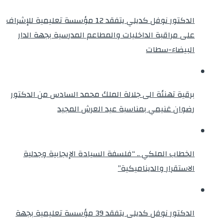
الدكتور نوفل كديلي يتفقد 12 مؤسسة تعليمية للإشراف
على مراقبة الداخليات والمطاعم المدرسية بجهة الدار
البيضاء-سطات
برقية تهنئة الى جلالة الملك محمد السادس من الدكتور
رضوان غنيمي بمناسبة عيد العرش المجيد
الخطاب الملكي .. “فلسفة السيادة الإيجابية وجدلية
الاستقرار والديناميكية”
الدكتور نوفل كديلي يتفقد 39 مؤسسة تعليمية بجهة