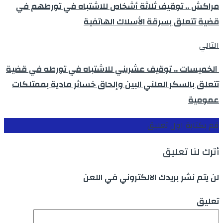
مراكش .. توقيف ثلاثة أشخاص للاشتباه في تورطهم في
قضية تتعلق بسرقة الأسلاك الهاتفية
التالي
الخميسات .. توقيف عشريني للاشتباه في تورطه في قضية
تتعلق بالسكر العلني البين وإلحاق خسائر مادية بممتلكات
عمومية
قم بكتابة اول تعليق
أترك لنا تعليق
لن يتم نشر بريدك الالكتروني في اللعن
تعليق