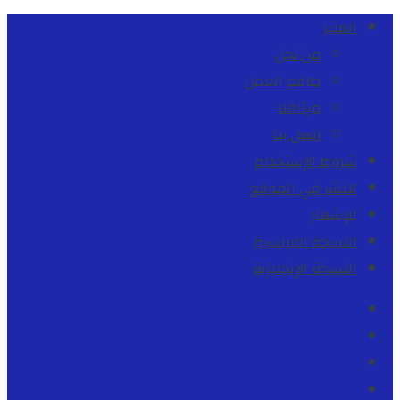
المنبر
من نحن
طاقم العمل
ميثاقنا
اتصل بنا
شروط الإستخدام
للنشر في الموقع
للإشهار
النسخة الفرنسية
النسخة الإنجليزية
Facebook
Youtube
Twitter
instagram