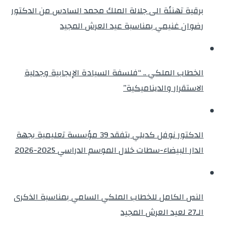
برقية تهنئة الى جلالة الملك محمد السادس من الدكتور
رضوان غنيمي بمناسبة عيد العرش المجيد
الخطاب الملكي .. “فلسفة السيادة الإيجابية وجدلية
الاستقرار والديناميكية”
الدكتور نوفل كديلي يتفقد 39 مؤسسة تعليمية بجهة
الدار البيضاء-سطات خلال الموسم الدراسي 2025-2026
النص الكامل للخطاب الملكي السامي بمناسبة الذكرى
الـ27 لعيد العرش المجيد