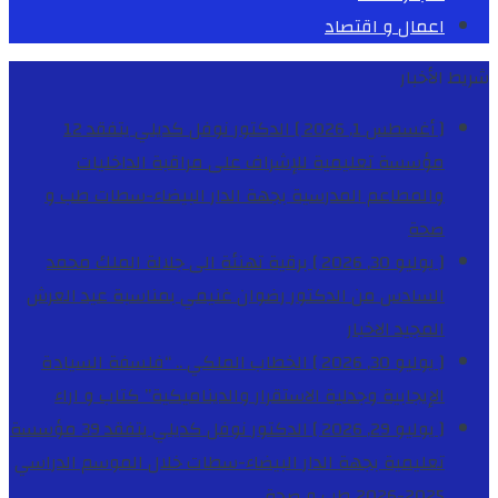
اعمال و اقتصاد
شريط الأخبار
[ أغسطس 1, 2026 ]
الدكتور نوفل كديلي يتفقد 12
مؤسسة تعليمية للإشراف على مراقبة الداخليات
والمطاعم المدرسية بجهة الدار البيضاء-سطات
طب و
صحة
[ يوليو 30, 2026 ]
برقية تهنئة الى جلالة الملك محمد
السادس من الدكتور رضوان غنيمي بمناسبة عيد العرش
المجيد
الاخبار
[ يوليو 30, 2026 ]
الخطاب الملكي .. “فلسفة السيادة
الإيجابية وجدلية الاستقرار والديناميكية”
كتاب و اراء
[ يوليو 29, 2026 ]
الدكتور نوفل كديلي يتفقد 39 مؤسسة
تعليمية بجهة الدار البيضاء-سطات خلال الموسم الدراسي
2025-2026
طب و صحة