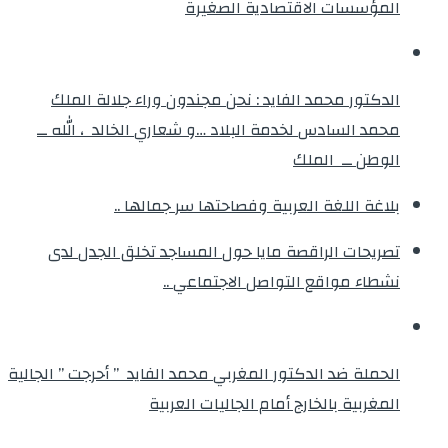
المؤسسات الاقتصادية الصغيرة
الدكتور محمد الفايد : نحن مجندون وراء جلالة الملك
محمد السادس لخدمة البلاد …و شعاري الخالد ، الله ــ
الوطن ــ الملك
بلاغة اللغة العربية وفصاحتها سر جمالها ..
تصريحات الراقصة مايا حول المساجد تخلق الجدل لدى
نشطاء مواقع التواصل الاجتماعي ..
الحملة ضد الدكتور المغربي محمد الفايد ” أحرجت ” الجالية
المغربية بالخارج أمام الجاليات العربية