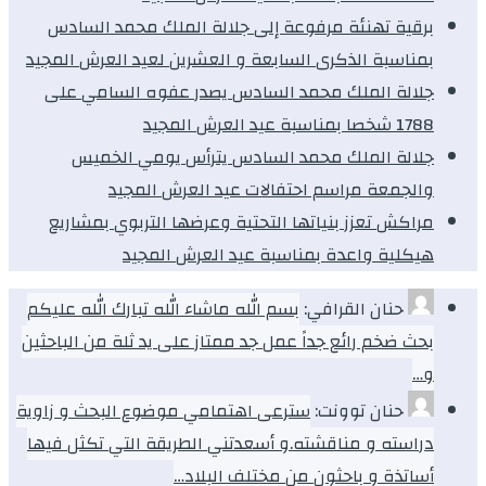
برقية تهنئة مرفوعة إلى جلالة الملك محمد السادس
بمناسبة الذكرى السابعة و العشرين لعيد العرش المجيد
جلالة الملك محمد السادس يصدر عفوه السامي على
1788 شخصا بمناسبة عيد العرش المجيد
جلالة الملك محمد السادس يترأس يومي الخميس
والجمعة مراسم احتفالات عيد العرش المجيد
مراكش تعزز بنياتها التحتية وعرضها التربوي بمشاريع
هيكلية واعدة بمناسبة عيد العرش المجيد
حنان القرافي:
بسم الله ماشاء الله تبارك الله عليكم
بحث ضخم رائع جداً عمل جد ممتاز على يد ثلة من الباحثين
و…
حنان توونت:
سترعى اهتمامي موضوع البحث و زاوية
دراسته و مناقشته.و أسعدتني الطريقة التي تكثل فيها
أساتذة و باحثون من مختلف البلاد…