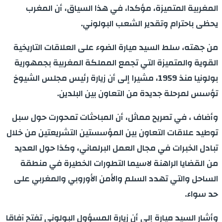
المغربية المتميزة، مؤكدا، في هذا السياق، أن المغرب
يحظى باحترام وتقدير الشعب البولوني.
من جهته، سلط السيد ميارة الضوء على العلاقات التاريخية
القوية والمتميزة التي تجمع المملكة المغربية بجمهورية
بولونيا منذ 1959، مشيرا إلى أن زيارة رئيس مجلس الشيوخ
تؤسس لمرحلة جديدة من التعاون بين البلدين.
وأضاف ، في تصريح مماثل، أن المباحثات تمحورت حول سبل
توطيد علاقات التعاون بين المؤسستين التشريعتين من خلال
تبادل الخبرات في مجال العمل البرلماني، وكذا حول العديد
من القضايا الراهنة لاسيما التطورات الخطيرة في منطقة
الساحل والتي تهدد السلم والأمن الأوروبي والمغربي على
حد سواء.
وأشار السيد ميارة إلى أن زيارة المسؤول البولوني تفتح آفاقا