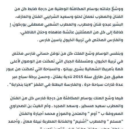
ووشحّ جلالته بوسام المكافئة الوطنية من درجة ضابط كل من
الفنان والمطرب نعمان لحلو وسعيد الشرايبي الفنان والعازف،
البشير عبدو فنان ومطرب، والمطرب الشعبي مصطفى بوركون، إ
ضافة إلى كل من الممثلتين عائشة ماهماه وحنان الفاضلي،
والفارس المختص في تربية الخيول ياسين فارس .
وبنفس الوسام وشح الملك كل من نوفل حساني فارس مختص
في تربية الخيول، ومتسلقة الجبال التي تمكنت من الوصول لأعلى
قمة بأمريكا الشمالية بشرى بيبانو ، والسباحة التي تمكنت من عبور
مضيق جبل طارق سنة 2015 نادية بهتان ، وحسن بركة سباح عبر
عدة قارات سباحة حرة ، والفارسة البطلة في القفز ”لاينا بنخرابة” .
فيما وشح الملك بوسام المكافئة من درجة فارس كل من الفنان
والمطرب سعيد مسكير ، وسعد المجرد ، وأم الغيث بن الصحراوي
المعروفة ب ” أوم ” والملحن والموزع محمد أجبارة والفنان
”مسلم ” والمطرب ”أشنيم” والفنانة المطربة نبيلة معان ، وأحمد