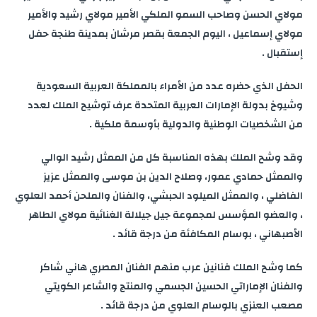
r
مولاي الحسن وصاحب السمو الملكي الأمير مولاي رشيد والأمير
n
r
d
A
e
o
مولاي إسماعيل ، اليوم الجمعة بقصر مرشان بمدينة طنجة حفل
e
إستقبال .
g
a
I
p
r
o
الحفل الذي حضره عدد من الأمراء بالمملكة العربية السعودية
e
m
n
p
k
وشيوخ بدولة الإمارات العربية المتحدة عرف توشيح الملك لعدد
r
من الشخصيات الوطنية والدولية بأوسمة ملكية .
وقد وشح الملك بهذه المناسبة كل من الممثل رشيد الوالي
والممثل حمادي عمور، وصلاح الدين بن موسى والممثل عزيز
الفاضلي ، والممثل الميلود الحبشي، والفنان والملحن أحمد العلوي
، والعضو المؤسس لمجموعة جيل جيلالة الغنائية مولاي الطاهر
الأصبهاني ، بوسام المكافئة من درجة قائد .
كما وشح الملك فنانين عرب منهم الفنان المصري هاني شاكر
والفنان الإماراتي الحسين الجسمي والمنتج والشاعر الكويتي
مصعب العنزي بالوسام العلوي من درجة قائد .