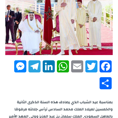
M
T
L
W
E
T
F
e
e
i
h
m
w
a
S
s
l
n
a
a
i
c
h
e
t
i
t
k
e
بمناسبة عيد الشباب الذي يصادف هذه السنة الذكرى الثانية
s
a
والخمسين لميلاد الملك محمد السادس ترأس جلالته مرفوقا
e
g
e
s
l
t
b
بالعاهل السعودي الملك سلمان بن عبد العزيز وولي العهد الأمير