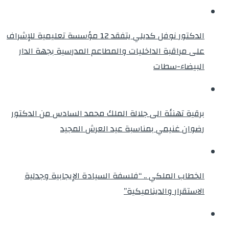
الدكتور نوفل كديلي يتفقد 12 مؤسسة تعليمية للإشراف
على مراقبة الداخليات والمطاعم المدرسية بجهة الدار
البيضاء-سطات
برقية تهنئة الى جلالة الملك محمد السادس من الدكتور
رضوان غنيمي بمناسبة عيد العرش المجيد
الخطاب الملكي .. “فلسفة السيادة الإيجابية وجدلية
الاستقرار والديناميكية”