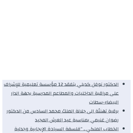
الدكتور نوفل كديلي يتفقد 12 مؤسسة تعليمية للإشراف
على مراقبة الداخليات والمطاعم المدرسية بجهة الدار
البيضاء-سطات
برقية تهنئة الى جلالة الملك محمد السادس من الدكتور
رضوان غنيمي بمناسبة عيد العرش المجيد
الخطاب الملكي .. “فلسفة السيادة الإيجابية وجدلية