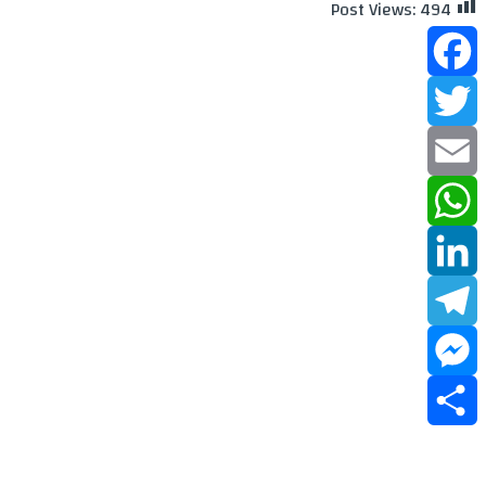
Post Views:
494
Facebook
Twitter
Email
WhatsApp
LinkedIn
Telegram
Messenger
Share