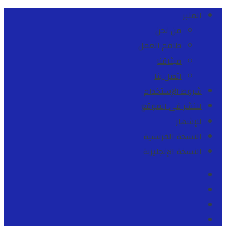
المنبر
من نحن
طاقم العمل
ميثاقنا
اتصل بنا
شروط الإستخدام
للنشر في الموقع
للإشهار
النسخة الفرنسية
النسخة الإنجليزية
Facebook
Youtube
Twitter
instagram