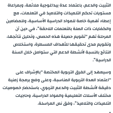
التثبيت والدعم، باعتماد عدة بيداغوجية ملائمة، وبمراعاة
مستويات تحكم التلميذات والتلاميذ في التعلمات، مع
إعطاء أهمية خاصة للمواد الدراسية الأساسية، وللمضامين
والكفايات ذات الصلة بالتعلمات اللاحقة”، في حين أن
المرحلة تهم “تقويم حصيلة هذه الحصص، وتحليل نتائجها،
وتقويم مدى تحقيقها للأهداف المسطرة، واستخلاص
النتائج بالنسبة لأنشطة الدعم التي ستواصل خلال السنة
الدراسية”.
وسيعهد إلى الفرق التربوية المختصة “بالإشراف على
“اعتماد العدة التربوية المناسبة، وعلى وضع برمجة زمنية
دقيقة لأنشطة التثبيت والدعم التربوي، باستحضار خصوصيات
مختلف الأسلاك التعليمية والمواد الدراسية، وحاجيات
التلميذات والتلاميذ”، وفق نص المراسلة.