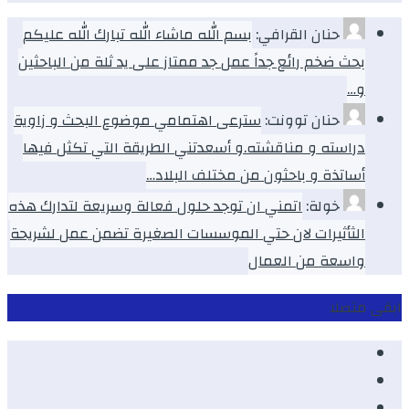
حنان القرافي:
بسم الله ماشاء الله تبارك الله عليكم
بحث ضخم رائع جداً عمل جد ممتاز على يد ثلة من الباحثين
و…
حنان توونت:
سترعى اهتمامي موضوع البحث و زاوية
دراسته و مناقشته.و أسعدتني الطريقة التي تكثل فيها
أساتذة و باحثون من مختلف البلاد…
خولة:
اتمني ان توجد حلول فعالة وسريعة لتدارك هذه
الثأثيرات لان حتي الموسسات الصغيرة تضمن عمل لشريحة
واسعة من العمال
ابقى متصلا
Facebook
Youtube
Twitter