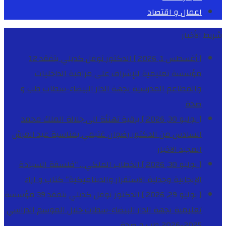
اعمال و اقتصاد
شريط الأخبار
[ أغسطس 1, 2026 ]
الدكتور نوفل كديلي يتفقد 12
مؤسسة تعليمية للإشراف على مراقبة الداخليات
والمطاعم المدرسية بجهة الدار البيضاء-سطات
طب و
صحة
[ يوليو 30, 2026 ]
برقية تهنئة الى جلالة الملك محمد
السادس من الدكتور رضوان غنيمي بمناسبة عيد العرش
المجيد
الاخبار
[ يوليو 30, 2026 ]
الخطاب الملكي .. “فلسفة السيادة
الإيجابية وجدلية الاستقرار والديناميكية”
كتاب و اراء
[ يوليو 29, 2026 ]
الدكتور نوفل كديلي يتفقد 39 مؤسسة
تعليمية بجهة الدار البيضاء-سطات خلال الموسم الدراسي
2025-2026
طب و صحة