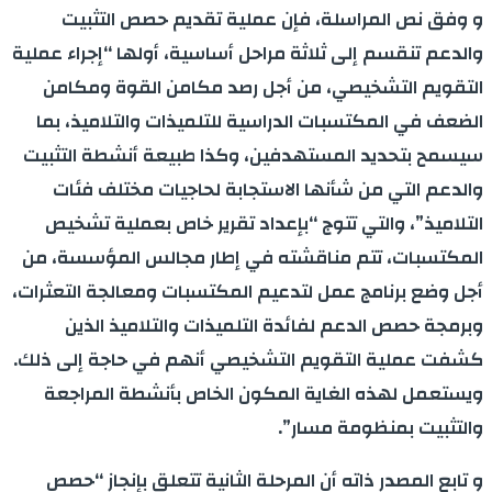
و وفق نص المراسلة، فإن عملية تقديم حصص التثبيت
والدعم تنقسم إلى ثلاثة مراحل أساسية، أولها “إجراء عملية
التقويم التشخيصي، من أجل رصد مكامن القوة ومكامن
الضعف في المكتسبات الدراسية للتلميذات والتلاميذ، بما
سيسمح بتحديد المستهدفين، وكذا طبيعة أنشطة التثبيت
والدعم التي من شأنها الاستجابة لحاجيات مختلف فئات
التلاميذ”، والتي تتوج “بإعداد تقرير خاص بعملية تشخيص
المكتسبات، تتم مناقشته في إطار مجالس المؤسسة، من
أجل وضع برنامج عمل لتدعيم المكتسبات ومعالجة التعثرات،
وبرمجة حصص الدعم لفائدة التلميذات والتلاميذ الذين
كشفت عملية التقويم التشخيصي أنهم في حاجة إلى ذلك.
ويستعمل لهذه الغاية المكون الخاص بأنشطة المراجعة
والتثبيت بمنظومة مسار”.
و تابع المصدر ذاته أن المرحلة الثانية تتعلق بإنجاز “حصص