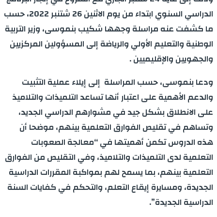
الدراسي السنوي ابتداء من يوم الاثنين 26 شتنبر 2022، حسب
ما كشفت عنه مراسلة وجهها شكيب بنموسى، وزير التربية
الوطنية والتعليم الأولي والرياضة إلى المسؤولين المركزيين
والجهويين والإقليميين .
ودعا بنموسى، حسب المراسلة إلى إيلاء عملية التثبيت
والدعم الأهمية على اعتبار أنها تساعد التلميذات والتلاميذ
على الانطلاق بشكل جيد في مشوارهم الدراسي الجديد،
وتساهم في تقليص الفوارق التعلمية بينهم، موضحا أن
هذه الدروس تكمن أهميتها في “معالجة الصعوبات
التعلمية لدى التلميذات والتلاميذ، وفي التقليص من الفوارق
التعلمية بينهم، بما يسمح لهم بمواكبة المقررات الدراسية
الجديدة، ومسايرة إيقاع التعلم، والتحكم في كفايات السنة
الدراسية الجديدة”.