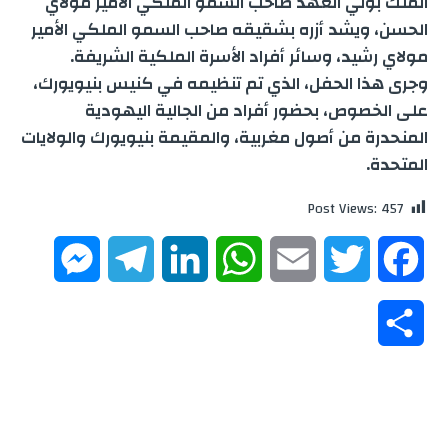
الملك بولي العهد صاحب السمو الملكي الأمير مولاي
الحسن، ويشد أزره بشقيقه صاحب السمو الملكي الأمير
مولاي رشيد، وسائر أفراد الأسرة الملكية الشريفة.
وجرى هذا الحفل، الذي تم تنظيمه في كنيس بنيويورك،
على الخصوص، بحضور أفراد من الجالية اليهودية
المنحدرة من أصول مغربية، والمقيمة بنيويورك والولايات
المتحدة.
Post Views:
457
M
T
L
W
E
T
F
e
e
i
h
m
w
a
S
s
l
n
a
a
i
c
h
s
e
k
t
i
t
e
a
e
g
e
s
l
t
b