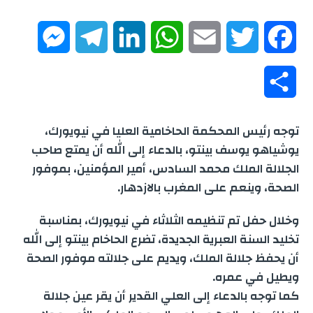
M
T
L
W
E
T
F
e
e
i
h
m
w
a
S
s
l
n
a
a
i
c
h
توجه رئيس المحكمة الحاخامية العليا في نيويورك،
s
e
k
t
i
t
e
a
يوشياهو يوسف بينتو، بالدعاء إلى الله أن يمتع صاحب
e
g
e
s
l
t
b
الجلالة الملك محمد السادس، أمير المؤمنين، بموفور
r
الصحة، وينعم على المغرب بالازدهار.
n
r
d
A
e
o
e
وخلال حفل تم تنظيمه الثلاثاء في نيويورك، بمناسبة
g
a
I
p
r
o
تخليد السنة العبرية الجديدة، تضرع الحاخام بينتو إلى الله
أن يحفظ جلالة الملك، ويديم على جلالته موفور الصحة
e
m
n
p
k
ويطيل في عمره.
r
كما توجه بالدعاء إلى العلي القدير أن يقر عين جلالة