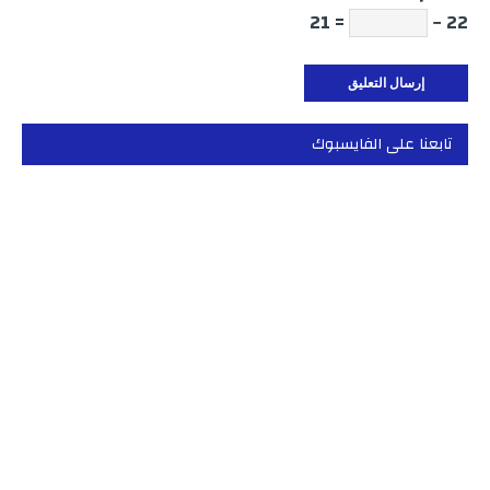
= 21
22 −
تابعنا على الفايسبوك