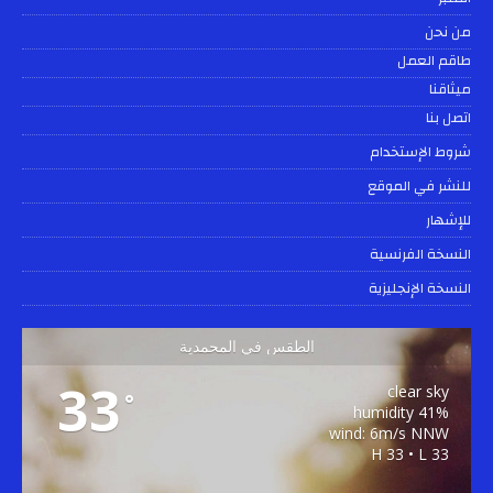
من نحن
طاقم العمل
ميثاقنا
اتصل بنا
شروط الإستخدام
للنشر في الموقع
للإشهار
النسخة الفرنسية
النسخة الإنجليزية
الطقس في المحمدية
33
clear sky
°
41% humidity
wind: 6m/s NNW
H 33 • L 33