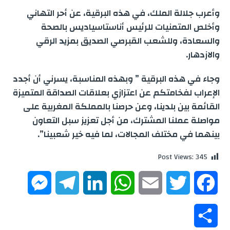
e
وأعرب جلالة الملك، في هذه البرقية، عن أحر التهاني
g
a
I
p
r
o
وأخلص المتمنيات للرئيس أناستاسياديس بالصحة
والسعادة، وللشعب القبرصي الصديق بمزيد الرقي
e
m
n
p
k
والازدهار.
r
وجاء في هذه البرقية ” وبهذه المناسبة، يسرني أن أجدد
الإعراب لفخامتكم عن اعتزازي بعلاقات الصداقة المتميزة
القائمة بين بلدينا، وعن حرصنا بالمملكة المغربية على
مواصلة عملنا المشترك، من أجل تعزيز سبل التعاون
بينهما في مختلف المجالات، لما فيه خير شعبينا”.
Post Views:
345
M
T
L
W
E
T
F
e
e
i
h
m
w
a
S