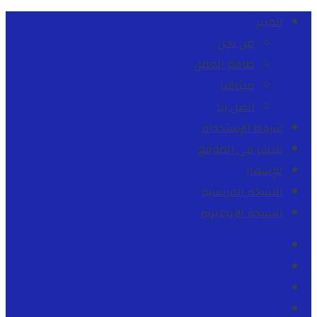
المنبر
من نحن
طاقم العمل
ميثاقنا
اتصل بنا
شروط الإستخدام
للنشر في الموقع
للإشهار
النسخة الفرنسية
النسخة الإنجليزية
Facebook
Youtube
Twitter
instagram