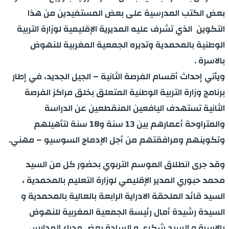
بعض الكتب المدرسية على بعض المستفيدين من هذا
التكوين الذي تشرف عليه المديرية الإقليمية لوزارة التربية
الوطنية بالمحمدية وتديره الجمعية المغربية للنهوض
بالاسرة .
ويأتي إحداث أقسام الفرصة الثانية – الجيل الجديد، في إطار
برنامج وزارة التربية الوطنية المتعلق بخلق مراكز الفرصة
الثانية تستهدف اليافعين المنقطعين عن الدراسة
والمتراوحة أعمارهم بين 13 سنة و18 سنة لتأهيلهم
وتكوينهم ومرافقتهم من أجل الإدماج السوسيو – مهني.
وقد جرى انطلاق الموسم التربوي بحضور كل من السيد
محمد حبوري المدير الإقليمي لوزارة التعليم بالمحمدية ،
السيد قائد الملحقة الادراية الرابعة بالعالية بالمحمدية و
السيدة رشيدة أمال رئيسة الجمعية المغربية للنهوض
بالاسرة و السيد شكري و السادة بعض مدراء المدارس