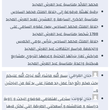
محمد الفائد بمناسبة عيد العرش المجيد
برقية تهنئة مرفوعة إلى جلالة الملك محمد السادس
بمناسبة الذكرى السابعة و العشرين لعيد العرش المجيد
جلالة الملك محمد السادس يصدر عفوه السامي على
1788 شخصا بمناسبة عيد العرش المجيد
جلالة الملك محمد السادس يترأس يومي الخميس
والجمعة مراسم احتفالات عيد العرش المجيد
مراكش تعزز بنياتها التحتية وعرضها التربوي بمشاريع
هيكلية واعدة بمناسبة عيد العرش المجيد
حنان القرافي:
بسم الله ماشاء الله تبارك الله عليكم
بحث ضخم رائع جداً عمل جد ممتاز على يد ثلة من الباحثين
و…
حنان توونت:
سترعى اهتمامي موضوع البحث و زاوية
دراسته و مناقشته.و أسعدتني الطريقة التي تكثل فيها