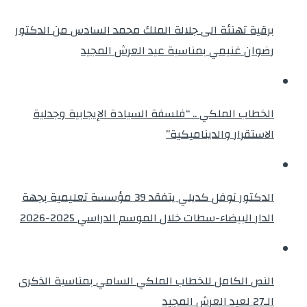
برقية تهنئة الى جلالة الملك محمد السادس من الدكتور
رضوان غنيمي بمناسبة عيد العرش المجيد
الخطاب الملكي .. “فلسفة السيادة الإيجابية وجدلية
الاستقرار والديناميكية”
الدكتور نوفل كديلي يتفقد 39 مؤسسة تعليمية بجهة
الدار البيضاء-سطات خلال الموسم الدراسي 2025-2026
النص الكامل للخطاب الملكي السامي بمناسبة الذكرى
الـ27 لعيد العرش المجيد