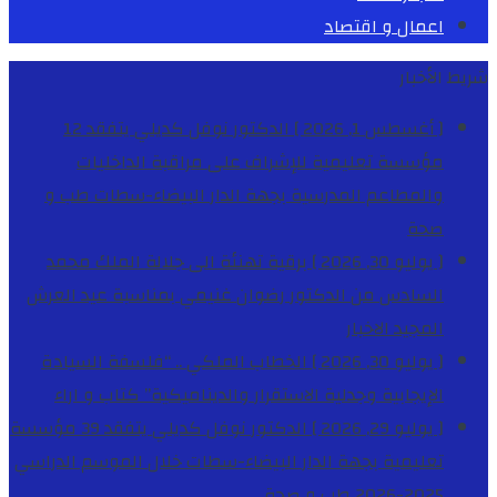
اعمال و اقتصاد
شريط الأخبار
[ أغسطس 1, 2026 ]
الدكتور نوفل كديلي يتفقد 12
مؤسسة تعليمية للإشراف على مراقبة الداخليات
والمطاعم المدرسية بجهة الدار البيضاء-سطات
طب و
صحة
[ يوليو 30, 2026 ]
برقية تهنئة الى جلالة الملك محمد
السادس من الدكتور رضوان غنيمي بمناسبة عيد العرش
المجيد
الاخبار
[ يوليو 30, 2026 ]
الخطاب الملكي .. “فلسفة السيادة
الإيجابية وجدلية الاستقرار والديناميكية”
كتاب و اراء
[ يوليو 29, 2026 ]
الدكتور نوفل كديلي يتفقد 39 مؤسسة
تعليمية بجهة الدار البيضاء-سطات خلال الموسم الدراسي
2025-2026
طب و صحة