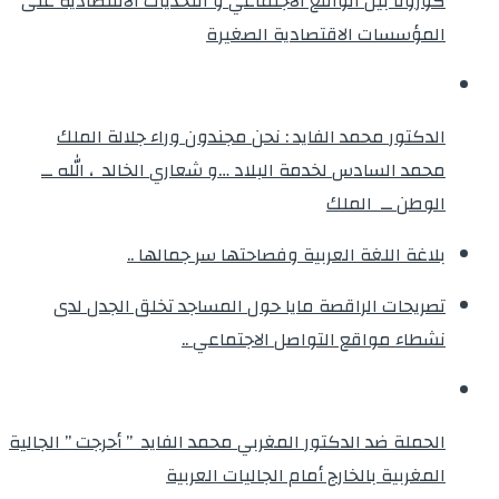
كورونا بين الواقع الاجتماعي و التحديات الاقتصادية على
المؤسسات الاقتصادية الصغيرة
الدكتور محمد الفايد : نحن مجندون وراء جلالة الملك
محمد السادس لخدمة البلاد …و شعاري الخالد ، الله ــ
الوطن ــ الملك
بلاغة اللغة العربية وفصاحتها سر جمالها ..
تصريحات الراقصة مايا حول المساجد تخلق الجدل لدى
نشطاء مواقع التواصل الاجتماعي ..
الحملة ضد الدكتور المغربي محمد الفايد ” أحرجت ” الجالية
المغربية بالخارج أمام الجاليات العربية