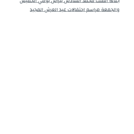
جلالة الملك محمد السادس يترأس يومي الخميس
والجمعة مراسم احتفالات عيد العرش المجيد