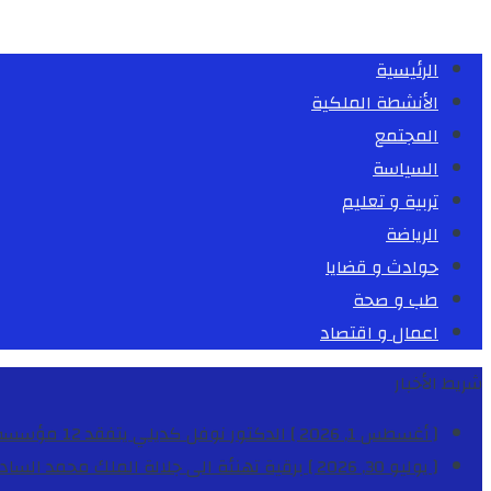
الرئيسية
الأنشطة الملكية
المجتمع
السياسة
تربية و تعليم
الرياضة
حوادث و قضايا
طب و صحة
اعمال و اقتصاد
شريط الأخبار
[ أغسطس 1, 2026 ]
الدكتور نوفل كديلي يتفقد 12 مؤسسة تعليمية للإشراف على مراقبة الداخليات والمطاعم المدرسية بجهة الدار البيضاء-سطات
[ يوليو 30, 2026 ]
برقية تهنئة الى جلالة الملك محمد السا