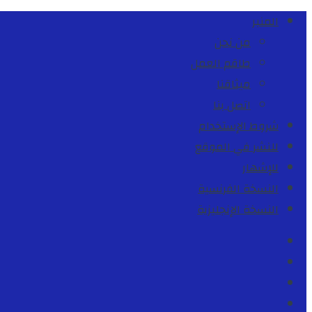
المنبر
من نحن
طاقم العمل
ميثاقنا
اتصل بنا
شروط الإستخدام
للنشر في الموقع
للإشهار
النسخة الفرنسية
النسخة الإنجليزية
Facebook
Youtube
Twitter
instagram