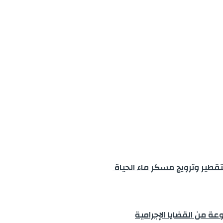
طير وترويج مسكر ماء الحياة
 من القضايا الإجرامية