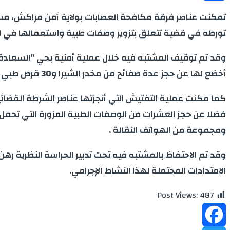
Share
تورطه في قضية تتعلق بتزوير وصفات طبية واستعمالها في اقتنا
وقد تم توقيف المشتبه فيه خلال عملية أمنية بحي “السعادة”
أخضع لها عن حجز عدة صفائح من مخدر الشيرا و30 قرص طبي مخدر معدة للترويج .
فضلا عن حجز العشرات من الوصفات الطبية المزورة التي تحمل أ
ومجموعة من الهواتف النقالة .
وقد تم الاحتفاظ بالمشتبه فيه تحت تدبير الحراسة النظرية رهن
الامتدادات المحتملة لهذا النشاط الإجرامي.
Post Views:
487