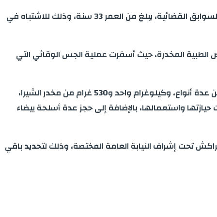
تمكنت عناصر فرقة مكافحة العصابات بولاية أمن مراكش، مساء أمس السبت 15 أكتوبر الجاري، من توقيف شخص من ذوي السوابق القضائية، يبلغ من العمر 33 سنة، وذلك للاشتباه في
ص الطبية المخدرة، حيث أسفرت عملية الجس الوقائي التي
كما مكنت عملية التفتيش التي أنجزتها عناصر الشرطة القضائية بمنزل المشتبه فيه من حجز 1920 قرص طبي مخدر إضافية من عدة أنواع، وكيلوغرام واحد و530 غرام من مخدر الشيرا،
حيازتها واستعمالها، بالإضافة إلى حجز عدة أسلحة بيضاء
مراكش تحت إشراف النيابة العامة المختصة، وذلك لتحديد باقي