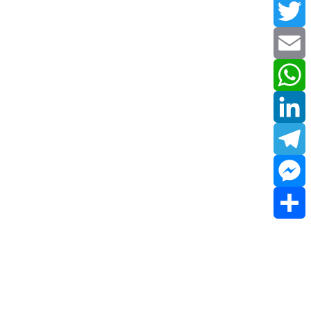
Facebook
Twitter
Email
WhatsApp
LinkedIn
Telegram
Messenger
Share