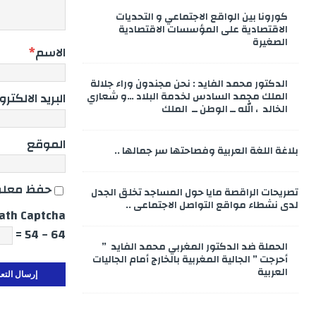
كورونا بين الواقع الاجتماعي و التحديات
الاقتصادية على المؤسسات الاقتصادية
الصغيرة
الاسم
*
الدكتور محمد الفايد : نحن مجندون وراء جلالة
البريد الالكتر
الملك محمد السادس لخدمة البلاد …و شعاري
الخالد ، الله ــ الوطن ــ الملك
الموقع
بلاغة اللغة العربية وفصاحتها سر جمالها ..
حفظ معلوم
تصريحات الراقصة مايا حول المساجد تخلق الجدل
لدى نشطاء مواقع التواصل الاجتماعي ..
ath Captcha
64 − 54 =
الحملة ضد الدكتور المغربي محمد الفايد ”
أحرجت ” الجالية المغربية بالخارج أمام الجاليات
العربية