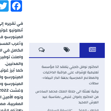
F
a
في تقريره إلى
c
أنطونيو غوتي
المينورسو في 
e
وأعرب المسؤ
b
واصلت توفير 
o
والمدنيين.
الدكتور نوفل كديلي يتفقد 12 مؤسسة
كما أبرز غوتي
تعليمية للإشراف على مراقبة الداخليات
o
المينورسو وا
والمطاعم المدرسية بجهة الدار البيضاء-
سطات
k
وغشت 2022.
برقية تهنئة الى جلالة الملك محمد السادس
ونوه الأمين ا
من الدكتور رضوان غنيمي بمناسبة عيد
العرش المجيد
المغربية، مم
بالالتزام الق
الخطاب الملكي .. “فلسفة السيادة