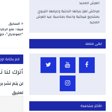
العرش المجيد
مراكش تعزز بنياتها التحتية وعرضها التربوي
بمشاريع هيكلية واعدة بمناسبة عيد العرش
المجيد
السابق
فيفا : منح الركر
“المونديال”، خلق
ابقى متصلا
قم بكتابة اول
أترك لنا 
لن يتم نشر بر
تعليق
الأكثر مشاهدة