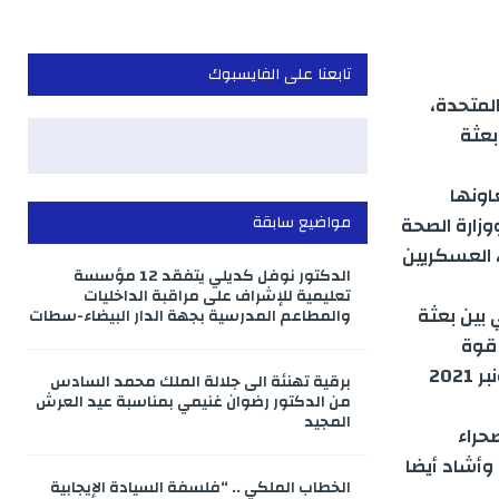
تابعنا على الفايسبوك
لمتحدة،
بعثة
اونها
الملكية ووزارة الصحة
مواضيع سابقة
 العسكريين
الدكتور نوفل كديلي يتفقد 12 مؤسسة
تعليمية للإشراف على مراقبة الداخليات
 بين بعثة
والمطاعم المدرسية بجهة الدار البيضاء-سطات
 قوة
المينورسو وقائد القوة بالنيابة لمقر قيادة القوات المسلحة الملكية، بين نونبر 2021
برقية تهنئة الى جلالة الملك محمد السادس
من الدكتور رضوان غنيمي بمناسبة عيد العرش
المجيد
حراء
وأشاد أيضا
الخطاب الملكي .. “فلسفة السيادة الإيجابية