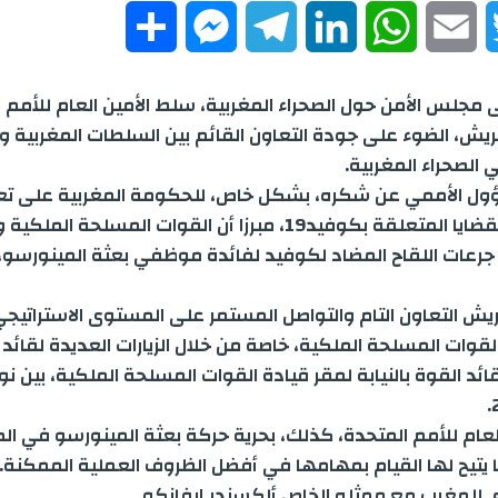
S
M
T
L
W
E
T
h
e
e
i
h
m
w
 مجلس الأمن حول الصحراء المغربية، سلط الأمين العام للأمم ا
a
s
l
n
a
a
i
ريش، الضوء على جودة التعاون القائم بين السلطات المغربية و
الصحراء المغربية.
r
s
e
k
t
i
t
ول الأممي عن شكره، بشكل خاص، للحكومة المغربية على تع
الكامل في القضايا المتعلقة بكوفيد19، مبرزا أن القوات المسلحة 
e
e
g
e
s
l
t
جرعات اللقاح المضاد لكوفيد لفائدة موظفي بعثة المينورسو،
n
r
d
A
e
ريش التعاون التام والتواصل المستمر على المستوى الاستراتيجي
g
a
I
p
r
لقوات المسلحة الملكية، خاصة من خلال الزيارات العديدة لقائد
e
m
n
p
لعام للأمم المتحدة، كذلك، بحرية حركة بعثة المينورسو في الص
r
ا يتيح لها القيام بمهامها في أفضل الظروف العملية الممكنة. 
وي للمغرب مع ممثله الخاص ألكسندر إيفانكو.