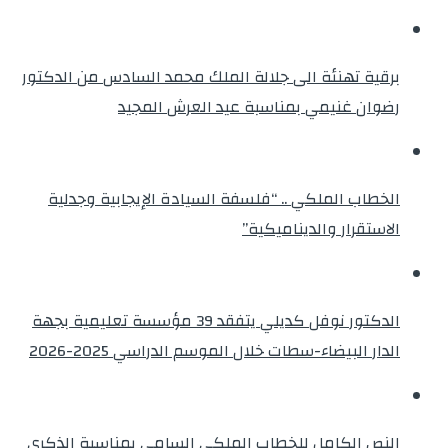
برقية تهنئة الى جلالة الملك محمد السادس من الدكتور
رضوان غنيمي بمناسبة عيد العرش المجيد
الخطاب الملكي .. “فلسفة السيادة الإيجابية وجدلية
الاستقرار والديناميكية”
الدكتور نوفل كديلي يتفقد 39 مؤسسة تعليمية بجهة
الدار البيضاء-سطات خلال الموسم الدراسي 2025-2026
النص الكامل للخطاب الملكي السامي بمناسبة الذكرى