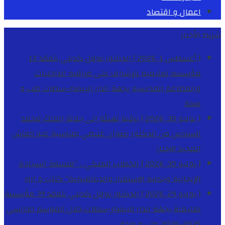
اعمال و اقتصاد
شريط الأخبار
[ أغسطس 1, 2026 ]
الدكتور نوفل كديلي يتفقد 12
مؤسسة تعليمية للإشراف على مراقبة الداخليات
والمطاعم المدرسية بجهة الدار البيضاء-سطات
طب و
صحة
[ يوليو 30, 2026 ]
برقية تهنئة الى جلالة الملك محمد
السادس من الدكتور رضوان غنيمي بمناسبة عيد العرش
المجيد
الاخبار
[ يوليو 30, 2026 ]
الخطاب الملكي .. “فلسفة السيادة
الإيجابية وجدلية الاستقرار والديناميكية”
كتاب و اراء
[ يوليو 29, 2026 ]
الدكتور نوفل كديلي يتفقد 39 مؤسسة
تعليمية بجهة الدار البيضاء-سطات خلال الموسم الدراسي
2025-2026
طب و صحة