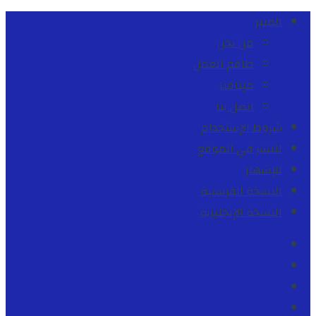
المنبر
من نحن
طاقم العمل
ميثاقنا
اتصل بنا
شروط الإستخدام
للنشر في الموقع
للإشهار
النسخة الفرنسية
النسخة الإنجليزية
Facebook
Youtube
Twitter
instagram