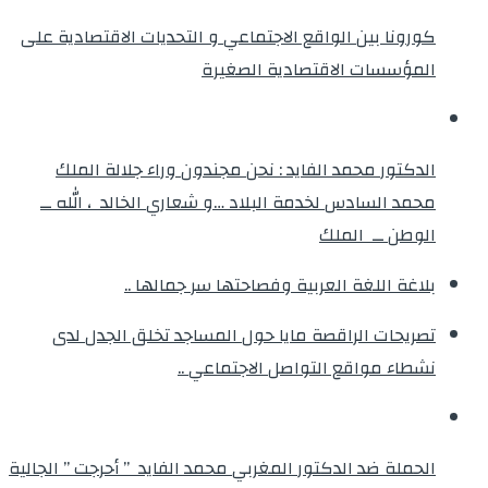
كورونا بين الواقع الاجتماعي و التحديات الاقتصادية على
المؤسسات الاقتصادية الصغيرة
الدكتور محمد الفايد : نحن مجندون وراء جلالة الملك
محمد السادس لخدمة البلاد …و شعاري الخالد ، الله ــ
الوطن ــ الملك
بلاغة اللغة العربية وفصاحتها سر جمالها ..
تصريحات الراقصة مايا حول المساجد تخلق الجدل لدى
نشطاء مواقع التواصل الاجتماعي ..
الحملة ضد الدكتور المغربي محمد الفايد ” أحرجت ” الجالية