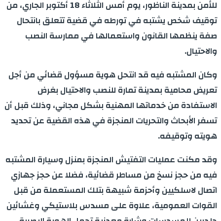
للأمن بمدينة الناظور، يوم أمس الثلاثاء 18 أكتوبر الجاري، من
توقيف شخص يشتبه في تورطه في قضية تتعلق بانتحال
صفة ينظمها القانون واستعمالها في ممارسة النصب
والاحتيال.
وكان المشتبه فيه قد انتحل هوية مسؤول قضائي من أجل
تعريض محامية بمدينة تمارة للنصب والاحتيال بغرض
الاستفادة من خدماتها المهنية بشكل مجاني، وذلك قبل أن
تسفر الأبحاث والتحريات المنجزة في هذه القضية عن تحديد
هويته وتوقيفه.
وقد مكنت عمليات التفتيش المنجزة بمنزل وسيارة المشتبه
فيه من حجز نسخ من مساطر قضائية، فضلا عن حجز جهازي
اتصال لاسلكيين وأحزمة شبيهة بتلك المستعملة من قبل
القوات العمومية، علاوة على مسدس بلاستيكي وغشائين
جلديين للمسدسات وشارة معدنية تحمل الهوية البصرية