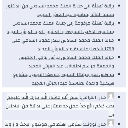
برقية تهنئة الى جلالة الملك محمد السادس من الدكتور
محمد الفائد بمناسبة عيد العرش المجيد
برقية تهنئة مرفوعة إلى جلالة الملك محمد السادس
بمناسبة الذكرى السابعة و العشرين لعيد العرش المجيد
جلالة الملك محمد السادس يصدر عفوه السامي على
1788 شخصا بمناسبة عيد العرش المجيد
جلالة الملك محمد السادس يترأس يومي الخميس
والجمعة مراسم احتفالات عيد العرش المجيد
مراكش تعزز بنياتها التحتية وعرضها التربوي بمشاريع
هيكلية واعدة بمناسبة عيد العرش المجيد
حنان القرافي:
بسم الله ماشاء الله تبارك الله عليكم
بحث ضخم رائع جداً عمل جد ممتاز على يد ثلة من الباحثين
و…
حنان توونت:
سترعى اهتمامي موضوع البحث و زاوية