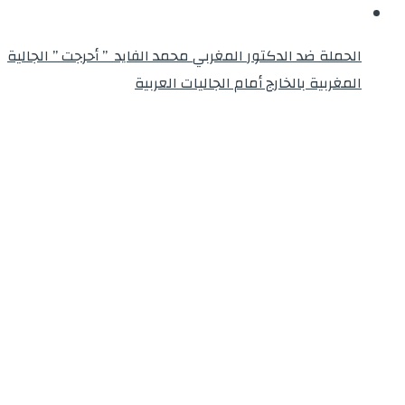
الحملة ضد الدكتور المغربي محمد الفايد ” أحرجت ” الجالية
المغربية بالخارج أمام الجاليات العربية