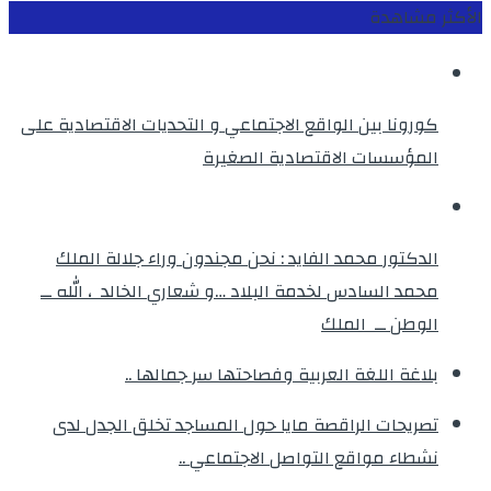
الأكثر مشاهدة
كورونا بين الواقع الاجتماعي و التحديات الاقتصادية على
المؤسسات الاقتصادية الصغيرة
الدكتور محمد الفايد : نحن مجندون وراء جلالة الملك
محمد السادس لخدمة البلاد …و شعاري الخالد ، الله ــ
الوطن ــ الملك
بلاغة اللغة العربية وفصاحتها سر جمالها ..
تصريحات الراقصة مايا حول المساجد تخلق الجدل لدى
نشطاء مواقع التواصل الاجتماعي ..