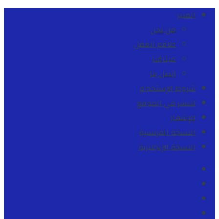
المنبر
من نحن
طاقم العمل
ميثاقنا
اتصل بنا
شروط الإستخدام
للنشر في الموقع
للإشهار
النسخة الفرنسية
النسخة الإنجليزية
Facebook
Youtube
Twitter
instagram