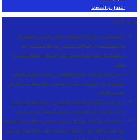
اعمال و اقتصاد
شريط الأخبار
[ أغسطس 1, 2026 ]
الدكتور نوفل كديلي يتفقد 12
مؤسسة تعليمية للإشراف على مراقبة الداخليات
والمطاعم المدرسية بجهة الدار البيضاء-سطات
طب و
صحة
[ يوليو 30, 2026 ]
برقية تهنئة الى جلالة الملك محمد
السادس من الدكتور رضوان غنيمي بمناسبة عيد العرش
المجيد
الاخبار
[ يوليو 30, 2026 ]
الخطاب الملكي .. “فلسفة السيادة
الإيجابية وجدلية الاستقرار والديناميكية”
كتاب و اراء
[ يوليو 29, 2026 ]
الدكتور نوفل كديلي يتفقد 39 مؤسسة
تعليمية بجهة الدار البيضاء-سطات خلال الموسم الدراسي
2025-2026
طب و صحة