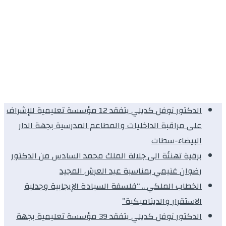
الدكتور نوفل كديلي يتفقد 12 مؤسسة تعليمية للإشراف
على مراقبة الداخليات والمطاعم المدرسية بجهة الدار
البيضاء-سطات
برقية تهنئة الى جلالة الملك محمد السادس من الدكتور
رضوان غنيمي بمناسبة عيد العرش المجيد
الخطاب الملكي .. “فلسفة السيادة الإيجابية وجدلية
الاستقرار والديناميكية”
الدكتور نوفل كديلي يتفقد 39 مؤسسة تعليمية بجهة