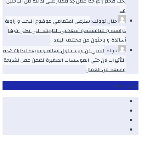
بحث ضخم رائع جداً عمل جد ممتاز على يد ثلة من الباحثين
و…
حنان توونت:
سترعى اهتمامي موضوع البحث و زاوية
دراسته و مناقشته.و أسعدتني الطريقة التي تكثل فيها
أساتذة و باحثون من مختلف البلاد…
خولة:
اتمني ان توجد حلول فعالة وسريعة لتدارك هذه
الثأثيرات لان حتي الموسسات الصغيرة تضمن عمل لشريحة
واسعة من العمال
ابقى متصلا
Facebook
Youtube
Twitter
instagram